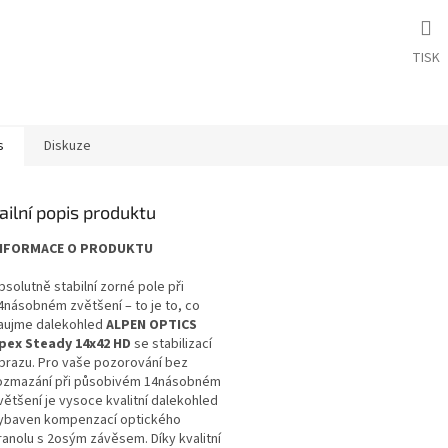
TISK
s
Diskuze
ailní popis produktu
NFORMACE O PRODUKTU
bsolutně stabilní zorné pole při
4násobném zvětšení – to je to, co
aujme dalekohled
ALPEN OPTICS
pex Steady 14x42 HD
se stabilizací
brazu. Pro vaše pozorování bez
ozmazání při působivém 14násobném
většení je vysoce kvalitní dalekohled
ybaven kompenzací optického
ranolu s 2osým závěsem. Díky kvalitní