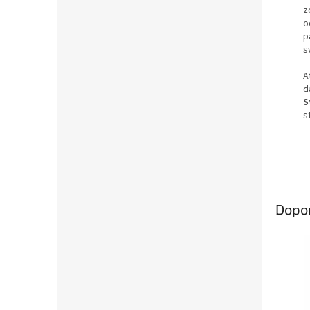
z
o
p
s
A
d
S
s
Dopo