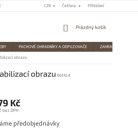
CZK
Čeština
OCENÍ OBCHODU
PODMÍNKY OCHRANY OSOBNÍCH ÚDAJŮ
Přihlášení
SPLÁTKOV
NÁKUPNÍ
Prázdný košík
KOŠÍK
EBY
PACHOVÉ OHRADNÍKY A ODPUZOVAČE
ZAHRADNÍ POTŘEBY
ilizací obrazu
bilizací obrazu
663414
79 Kč
č bez DPH
máme předobjednávky