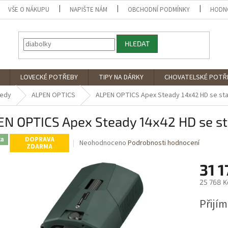
VŠE O NÁKUPU
NAPIŠTE NÁM
OBCHODNÍ PODMÍNKY
HODN
HLEDAT
LOVECKÉ POTŘEBY
TIPY NA DÁRKY
CHOVATELSKÉ POTŘ
ledy
ALPEN OPTICS
ALPEN OPTICS Apex Steady 14x42 HD se stab
N OPTICS Apex Steady 14x42 HD se sta
ka
DOPRAVA
Průměrné
Neohodnoceno
Podrobnosti hodnocení
ZDARMA
hodnocení
produktu
31 1
je
0,0
25 768 K
z
Měrná
5
Přijí
cena:
hvězdiček.