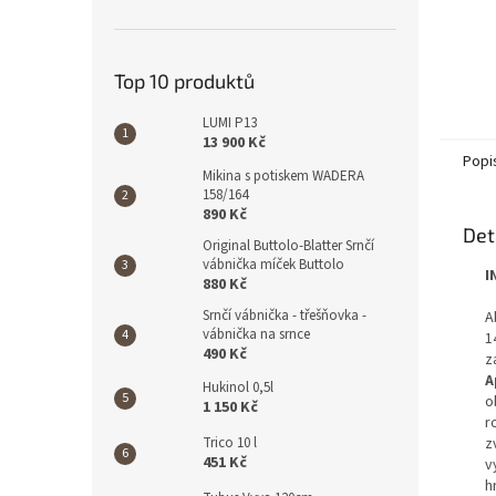
Top 10 produktů
LUMI P13
13 900 Kč
Popi
Mikina s potiskem WADERA
158/164
890 Kč
Det
Original Buttolo-Blatter Srnčí
vábnička míček Buttolo
I
880 Kč
Srnčí vábnička - třešňovka -
A
vábnička na srnce
1
490 Kč
z
A
Hukinol 0,5l
o
1 150 Kč
r
Trico 10 l
z
451 Kč
v
h