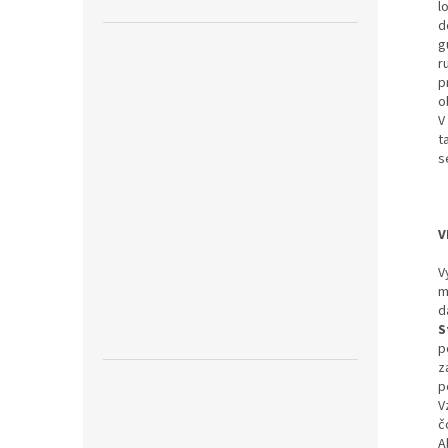
l
d
g
r
p
o
V
t
s
V
V
m
d
S
p
z
p
V
č
A