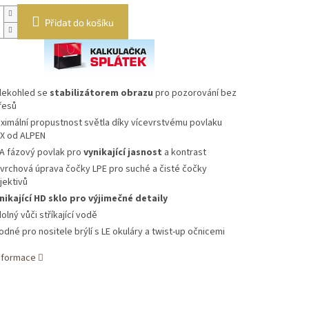
Přidat do košíku
lekohled se
stabilizátorem obrazu
pro pozorování bez
řesů
ximální propustnost světla díky vícevrstvému ​​povlaku
X od ALPEN
A fázový povlak pro
vynikající jasnost
a kontrast
vrchová úprava čočky LPE pro suché a čisté čočky
jektivů
nikající HD sklo pro výjimečné detaily
olný vůči stříkající vodě
odné pro nositele brýlí s LE okuláry a twist-up očnicemi
informace