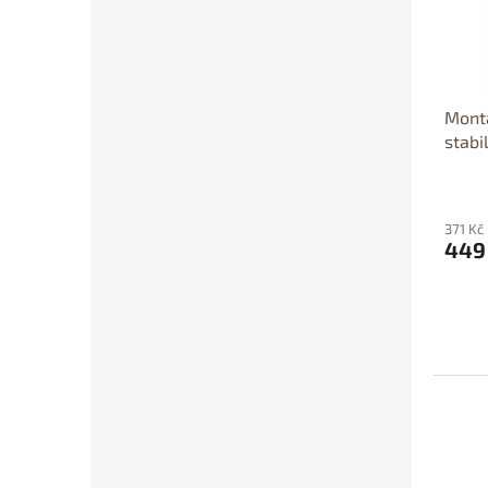
Montá
stabi
371 Kč
449
D