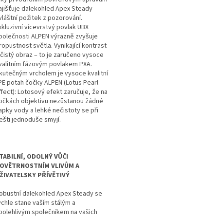
ajišťuje dalekohled Apex Steady
vláštní požitek z pozorování.
xkluzivní vícevrstvý povlak UBX
polečnosti ALPEN výrazně zvyšuje
ropustnost světla. Vynikající kontrast
 čistý obraz – to je zaručeno vysoce
valitním fázovým povlakem PXA.
kutečným vrcholem je vysoce kvalitní
PE potah čočky ALPEN (Lotus Pearl
ffect): Lotosový efekt zaručuje, že na
očkách objektivu nezůstanou žádné
apky vody a lehké nečistoty se při
ešti jednoduše smyjí.
TABILNÍ, ODOLNÝ VŮČI
OVĚTRNOSTNÍM VLIVŮM A
ŽIVATELSKY PŘÍVĚTIVÝ
obustní dalekohled Apex Steady se
ychle stane vaším stálým a
polehlivým společníkem na vašich