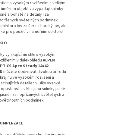
ptice s vysokým rozlišením a velkým
růměrem objektivu vypadají snímky
asné a bohaté na detaily i za
horšených světelných podmínek.
deální pro lov za šera a horský lov, ale
aké pro použití v námořním sektoru!
KLO
íky vynikajícímu sklu s vysokým
ozlišením v dalekohledu
ALPEN
PTICS Apex Steady 14x42
D
můžete obdivovat divokou přírodu
 krajinu ve vysokém rozlišení a
ascinujících detailech. Díky vysoké
ropustnosti světla jsou snímky jasné
 jasné i za nepříznivých světelných a
ovětrnostních podmínek.
OMPENZACE
íky prvotřídním povrchovým úpravám