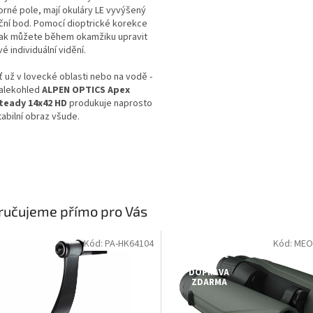
orné pole, mají okuláry LE vyvýšený
ční bod. Pomocí dioptrické korekce
ak můžete během okamžiku upravit
vé individuální vidění.
ť už v lovecké oblasti nebo na vodě -
alekohled
ALPEN OPTICS Apex
teady 14x42 HD
produkuje naprosto
tabilní obraz všude.
ručujeme přímo pro Vás
Kód: PA-HK64104
Kód: MEO
Dostupné i na
prodejně
DOPRAVA
ZDARMA