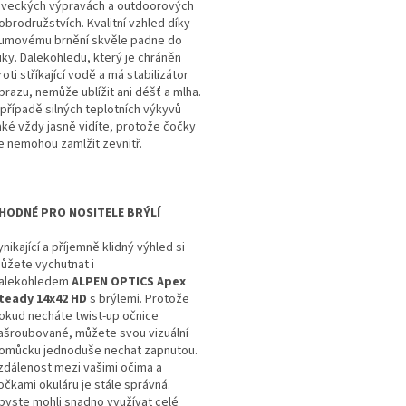
oveckých výpravách a outdoorových
obrodružstvích. Kvalitní vzhled díky
umovému brnění skvěle padne do
uky. Dalekohledu, který je chráněn
roti stříkající vodě a má stabilizátor
brazu, nemůže ublížit ani déšť a mlha.
 případě silných teplotních výkyvů
aké vždy jasně vidíte, protože čočky
e nemohou zamlžit zevnitř.
HODNÉ PRO NOSITELE BRÝLÍ
ynikající a příjemně klidný výhled si
ůžete vychutnat i
alekohledem
ALPEN OPTICS Apex
teady 14x42 HD
s brýlemi. Protože
okud necháte twist-up očnice
ašroubované, můžete svou vizuální
omůcku jednoduše nechat zapnutou.
zdálenost mezi vašimi očima a
očkami okuláru je stále správná.
byste mohli snadno využívat celé