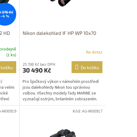
0 376 Kč
–4 %
42 HD
Nikon dalekohled IF HP WP 10x70
prodejně
Na dotaz
(1 ks)
25 198 Kč bez DPH
 košíku
Do košíku
30 490 Kč
cí
Pro špičkový výkon v námořním prostředí
na velmi
jsou dalekohledy Nikon tou správnou
rické
volbou. Všechny modely řady MARINE se
tření.
vyznačují ostrým, brilantním zobrazením.
Jsou utěsn...
G-NI00919
Kód: AG-NI00917
DOPRAVA
ZDARMA