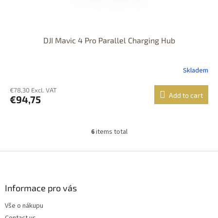
DJI Mavic 4 Pro Parallel Charging Hub
Skladem
€78,30 Excl. VAT
Add to cart
€94,75
6
items total
L
i
s
F
t
o
i
o
n
t
Informace pro vás
g
e
c
Vše o nákupu
r
o
Contact us