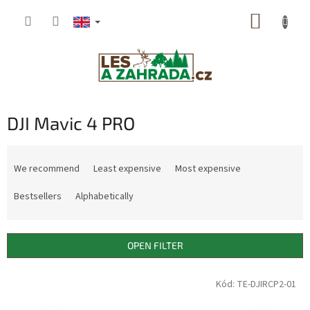
Skip
SHOPP
to
content
CART
DJI Mavic 4 PRO
P
r
We recommend
Least expensive
Most expensive
o
d
Bestsellers
Alphabetically
u
c
t
OPEN FILTER
s
o
L
Kód: TE-DJIRCP2-01
r
i
t
s