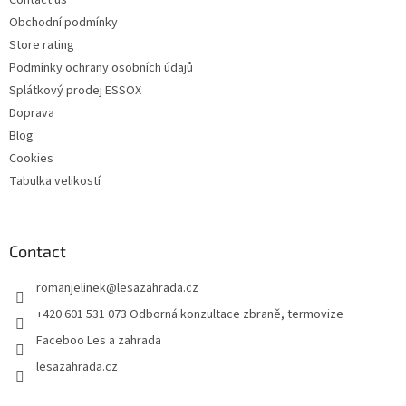
n
t
Obchodní podmínky
r
Store rating
o
Podmínky ochrany osobních údajů
l
s
Splátkový prodej ESSOX
Doprava
Blog
Cookies
Tabulka velikostí
Contact
romanjelinek
@
lesazahrada.cz
+420 601 531 073 Odborná konzultace zbraně, termovize
Faceboo Les a zahrada
lesazahrada.cz