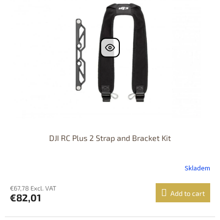
i
t
n
o
g
f
p
r
o
d
u
c
t
s
DJI RC Plus 2 Strap and Bracket Kit
Skladem
€67,78 Excl. VAT
Add to cart
€82,01