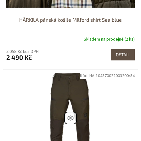
HÄRKILA pánská košile Milford shirt Sea blue
Skladem na prodejně (2 ks)
2 058 Kč bez DPH
DETAIL
2 490 Kč
Kód: HA-104370022003200/54
Dostupné i na
prodejně
Dostupnost 24h