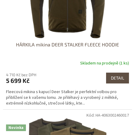
HÄRKILA mikina DEER STALKER FLEECE HOODIE
Skladem na prodejně (1 ks)
4 710 Kč bez DPH
DETAIL
5 699 Kč
Fleecová mikina s kapucí Deer Stalker je perfektní volbou pro
přiblížení se k vašemu lomu. Je přiléhavý a vyrobený z měkké,
extrémně nízkohlučné, strečové látky, kte...
Kód: HA-4063002460017
Dostupné i na
prodejně
Novinka