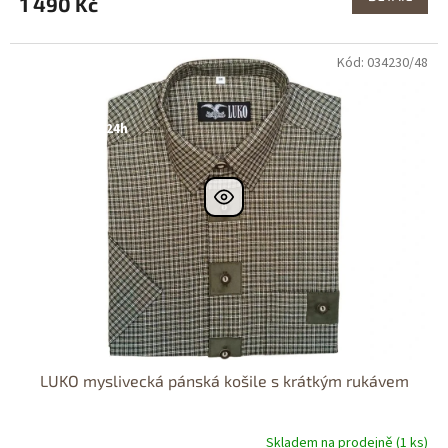
1 490 Kč
Kód: 034230/48
Dostupné i na
prodejně
Výprodej
Dostupnost 24h
LUKO myslivecká pánská košile s krátkým rukávem
Skladem na prodejně (1 ks)