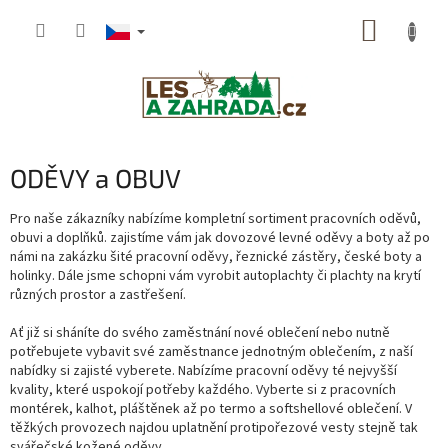
Přejít
NÁKUP
na
obsah
KOŠÍK
ODĚVY a OBUV
Pro naše zákazníky nabízíme kompletní sortiment pracovních oděvů,
obuvi a doplňků. zajistíme vám jak dovozové levné oděvy a boty až po
námi na zakázku šité pracovní oděvy, řeznické zástěry, české boty a
holinky. Dále jsme schopni vám vyrobit autoplachty či plachty na krytí
různých prostor a zastřešení.
Ať již si sháníte do svého zaměstnání nové oblečení nebo nutně
potřebujete vybavit své zaměstnance jednotným oblečením, z naší
nabídky si zajisté vyberete. Nabízíme pracovní oděvy té nejvyšší
kvality, které uspokojí potřeby každého. Vyberte si z pracovních
montérek, kalhot, pláštěnek až po termo a softshellové oblečení. V
těžkých provozech najdou uplatnění protipořezové vesty stejně tak
svářečské kožené oděvy.