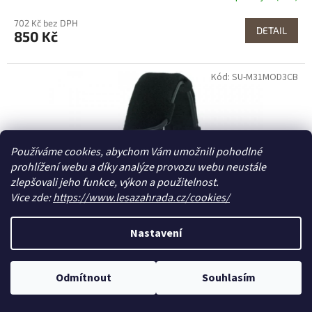
702 Kč bez DPH
DETAIL
850 Kč
Kód: SU-M31MOD3CB
Používáme cookies, abychom Vám umožnili pohodlné
prohlížení webu a díky analýze provozu webu neustále
zlepšovali jeho funkce, výkon a použitelnost.
Vice zde:
https://www.lesazahrada.cz/cookies/
Nastavení
Odmítnout
Souhlasím
Sluchátka elektronická EARMOR M31 PLUS Coyote