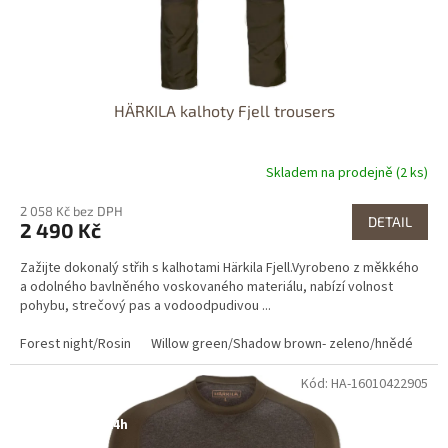
HÄRKILA kalhoty Fjell trousers
Skladem na prodejně (2 ks)
2 058 Kč bez DPH
DETAIL
2 490 Kč
Zažijte dokonalý střih s kalhotami Härkila Fjell.Vyrobeno z měkkého
a odolného bavlněného voskovaného materiálu, nabízí volnost
pohybu, strečový pas a vodoodpudivou ...
Forest night/Rosin
Willow green/Shadow brown- zeleno/hnědé
Ar
Kód: HA-16010422905
Dostupné i na
prodejně
Dostupnost 24h