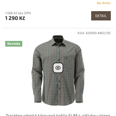
Na dotaz
1 066 Kč bez DPH
DETAIL
1 290 Kč
Kód: 420000-4483/39/
Dostupné i na
prodejně
Novinka
Trachten pánská károvaná košile SLIM s výšivkou jelena