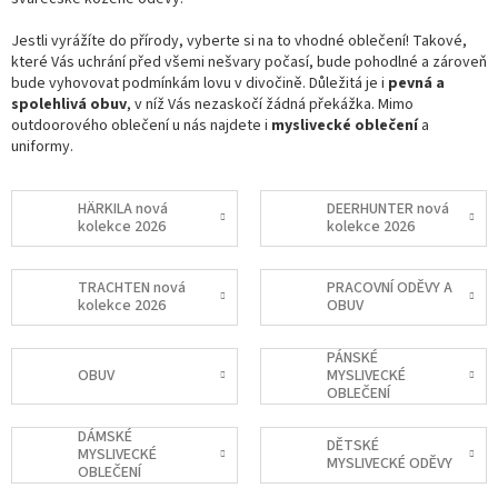
Jestli vyrážíte do přírody, vyberte si na to vhodné oblečení! Takové,
které Vás uchrání před všemi nešvary počasí, bude pohodlné a zároveň
bude vyhovovat podmínkám lovu v divočině. Důležitá je i
pevná a
spolehlivá obuv
, v níž Vás nezaskočí žádná překážka. Mimo
outdoorového oblečení u nás najdete i
myslivecké oblečení
a
uniformy.
HÄRKILA nová
DEERHUNTER nová
kolekce 2026
kolekce 2026
TRACHTEN nová
PRACOVNÍ ODĚVY A
kolekce 2026
OBUV
PÁNSKÉ
OBUV
MYSLIVECKÉ
OBLEČENÍ
DÁMSKÉ
DĚTSKÉ
MYSLIVECKÉ
MYSLIVECKÉ ODĚVY
OBLEČENÍ