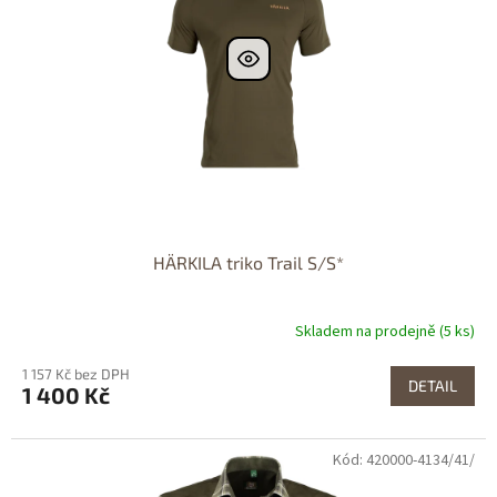
HÄRKILA triko Trail S/S*
Skladem na prodejně (5 ks)
1 157 Kč bez DPH
DETAIL
1 400 Kč
Kód: 420000-4134/41/
Dostupné i na
prodejně