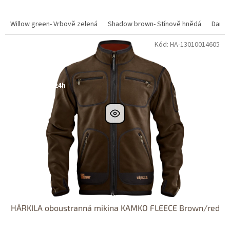
Willow green- Vrbově zelená
Shadow brown- Stínově hnědá
Dark 
Kód: HA-13010014605
Dostupné i na
prodejně
DOPRAVA
ZDARMA
Dostupnost 24h
HÄRKILA oboustranná mikina KAMKO FLEECE Brown/red