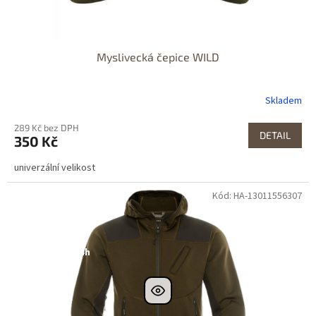
Myslivecká čepice WILD
Skladem
289 Kč bez DPH
DETAIL
350 Kč
univerzální velikost
Kód: HA-13011556307
Dostupné i na
prodejně
DOPRAVA
ZDARMA
Dostupnost 24h