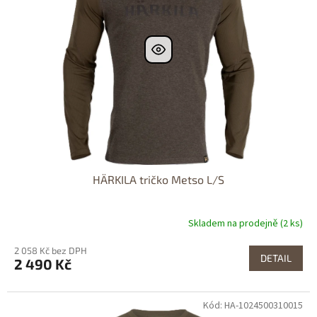
HÄRKILA tričko Metso L/S
Skladem na prodejně (2 ks)
2 058 Kč bez DPH
DETAIL
2 490 Kč
Kód: HA-1024500310015
Dostupné i na
prodejně