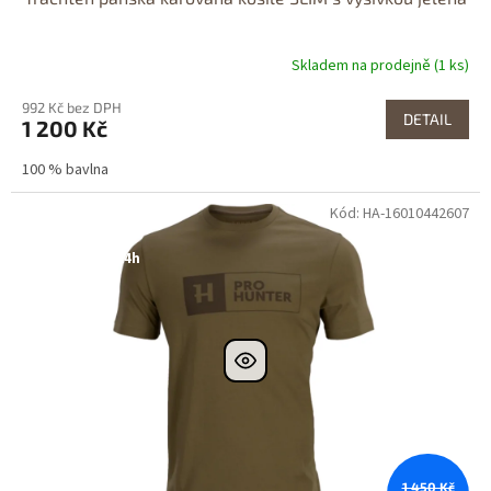
Skladem na prodejně (1 ks)
992 Kč bez DPH
DETAIL
1 200 Kč
100 % bavlna
Kód: HA-16010442607
Dostupné i na
prodejně
Dostupnost 24h
1 450 Kč