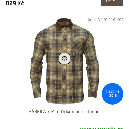
DETAIL
829 Kč
Kód: HA-14011191204
Dostupné i na
prodejně
Dostupnost 24h
3 250 Kč
–20 %
HÄRKILA košile Driven hunt flannel