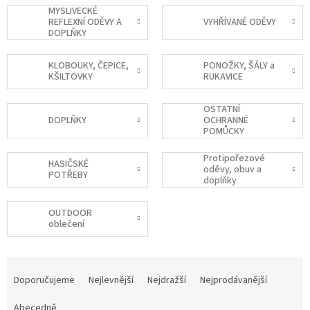
MYSLIVECKÉ
REFLEXNÍ ODĚVY A
VYHŘÍVANÉ ODĚVY
DOPLŇKY
KLOBOUKY, ČEPICE,
PONOŽKY, ŠÁLY a
KŠILTOVKY
RUKAVICE
OSTATNÍ
DOPLŇKY
OCHRANNÉ
POMŮCKY
Protipořezové
HASIČSKÉ
oděvy, obuv a
POTŘEBY
doplňky
OUTDOOR
oblečení
Ř
a
Doporučujeme
Nejlevnější
Nejdražší
Nejprodávanější
z
e
Abecedně