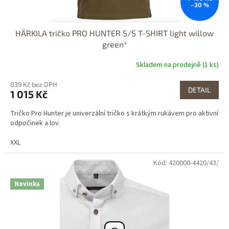
–30 %
HÄRKILA tričko PRO HUNTER S/S T-SHIRT light willow
green*
Skladem na prodejně (1 ks)
839 Kč bez DPH
DETAIL
1 015 Kč
Tričko Pro Hunter je univerzální tričko s krátkým rukávem pro aktivní
odpočinek a lov.
XXL
Kód: 420000-4420/43/
Dostupné i na
prodejně
Novinka