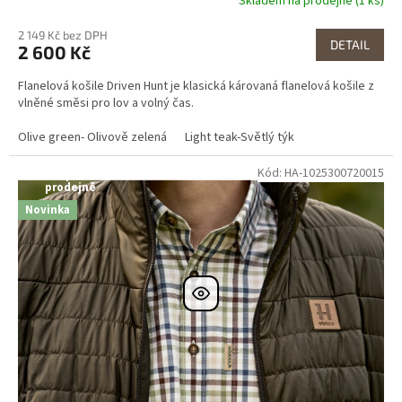
Skladem na prodejně (1 ks)
2 149 Kč bez DPH
DETAIL
2 600 Kč
Flanelová košile Driven Hunt je klasická károvaná flanelová košile z
vlněné směsi pro lov a volný čas.
Olive green- Olivově zelená
Light teak-Světlý týk
Kód: HA-1025300720015
Dostupné i na
prodejně
Novinka