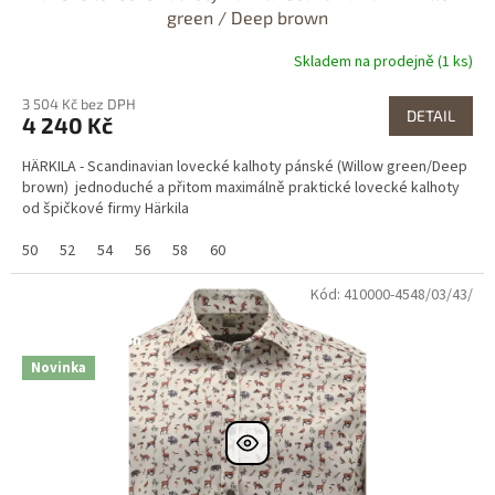
green / Deep brown
Skladem na prodejně (1 ks)
3 504 Kč bez DPH
DETAIL
4 240 Kč
HÄRKILA - Scandinavian lovecké kalhoty pánské (Willow green/Deep
brown) jednoduché a přitom maximálně praktické lovecké kalhoty
od špičkové firmy Härkila
50
52
54
56
58
60
Kód: 410000-4548/03/43/
Dostupné i na
prodejně
Dostupnost 24h
Novinka