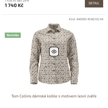
1 438 Kč bez DPH
DETAIL
1 740 Kč
Kód: 440000-4548/03/44
Dostupné i na
prodejně
Dostupnost 24h
Novinka
Tom Collins dámská košile s motivem lesní zvěře