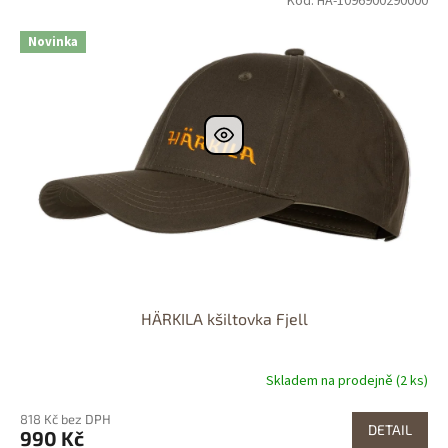
Kód: HA-1096900290000
Dostupné i na
prodejně
Novinka
HÄRKILA kšiltovka Fjell
Skladem na prodejně (2 ks)
818 Kč bez DPH
DETAIL
990 Kč