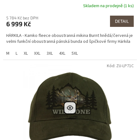
Skladem na prodejně (1 ks)
5 784 Kč bez DPH
DETAIL
6 999 Kč
HÄRKILA - Kamko fleece oboustranná mikina Burnt hnědá/červená je
velmi funkční oboustranná pánská bunda od špičkové firmy Härkila
M
L
XL
XXL
3XL
4XL
5XL
Kód: ZU-LP71C