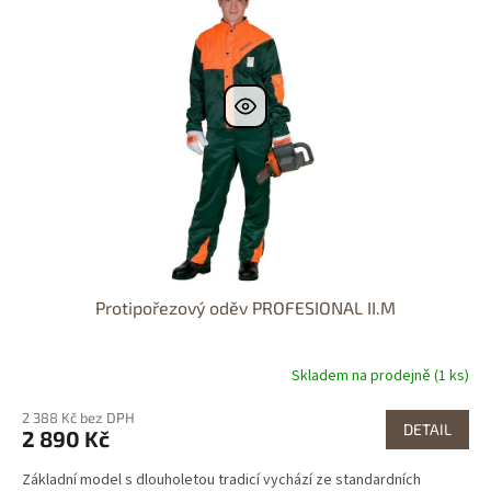
Dostupnost 24h
k
i
t
s
ů
p
r
o
d
u
k
t
ů
Protipořezový oděv PROFESIONAL II.M
Skladem na prodejně (1 ks)
2 388 Kč bez DPH
DETAIL
2 890 Kč
Základní model s dlouholetou tradicí vychází ze standardních