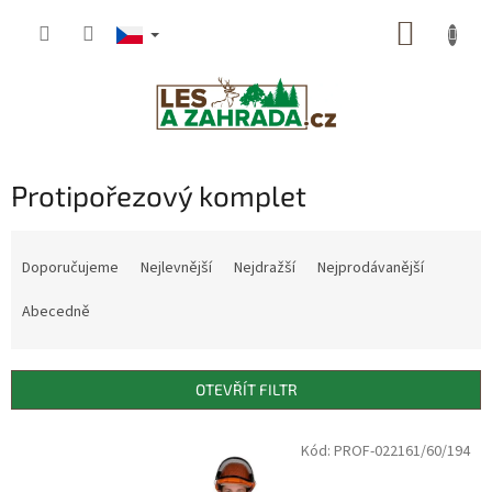
Přejít
NÁKUP
na
obsah
KOŠÍK
Protipořezový komplet
Ř
a
Doporučujeme
Nejlevnější
Nejdražší
Nejprodávanější
z
e
Abecedně
n
í
p
OTEVŘÍT FILTR
r
o
V
Kód: PROF-022161/60/194
Dostupné i na
d
ý
prodejně
u
p