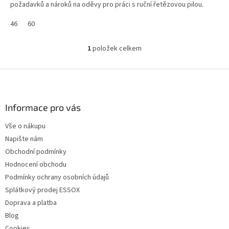
požadavků a nároků na oděvy pro práci s ruční řetězovou pilou.
46
60
1
položek celkem
O
v
l
Z
á
á
d
p
a
a
Informace pro vás
c
t
í
Vše o nákupu
í
p
Napište nám
r
v
Obchodní podmínky
k
Hodnocení obchodu
y
Podmínky ochrany osobních údajů
v
ý
Splátkový prodej ESSOX
p
Doprava a platba
i
Blog
s
u
Cookies