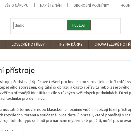
VŠE O NÁKUPU
NAPIŠTE NÁM
OBCHODNÍ PODMÍNKY
HODN
HLEDAT
LOVECKÉ POTŘEBY
TIPY NA DÁRKY
CHOVATELSKÉ POTŘ
í přístroje
ístroje představují špičkové řešení pro lovce a pozorovatele, kteří chtějí v
tepelného zobrazení, digitálního obrazu a často i přísvitu nebo laserového 
zvěře a přesnější identifikaci cíle v různých světelných podmínkách. Fúzní p
cí techniku pro den i noc.
amostatné termovizi nebo klasickému nočnímu vidění nabízejí fúzní přístroje
ch rozdílech v terénu a současně i více detailů obrazu, které pomáhají s ro
ístroje tohoto typu se hodí pro náročné myslivecké použití, noční pozorování