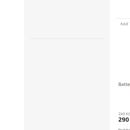
Kód:
Batte
240 Kč
290