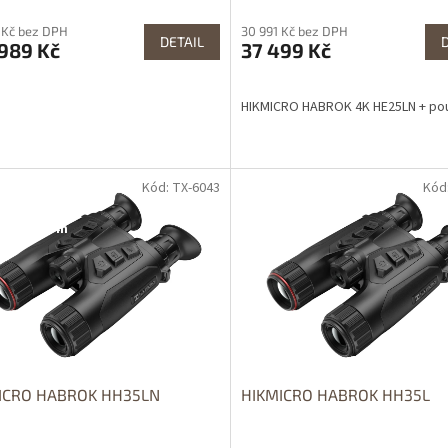
 Kč bez DPH
30 991 Kč bez DPH
DETAIL
989 Kč
37 499 Kč
HIKMICRO HABROK 4K HE25LN + pou
Kód: TX-6043
Kód
OPRAVA
DOPRAVA
ZDARMA
ZDARMA
upnost 24h
ICRO HABROK HH35LN
HIKMICRO HABROK HH35L