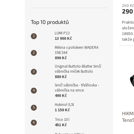
240 Kč
290
Top 10 produktů
Prakti
uložení
LUMI P13
18650.
13 900 Kč
takže 
Mikina s potiskem WADERA
158/164
890 Kč
Original Buttolo-Blatter Srnčí
vábnička míček Buttolo
880 Kč
Srnčí vábnička - třešňovka -
vábnička na srnce
490 Kč
Hukinol 0,5l
1 150 Kč
HIKM
Trico 10 l
Teno
451 Kč