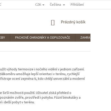
CZK
Čeština
OCENÍ OBCHODU
PODMÍNKY OCHRANY OSOBNÍCH ÚDAJŮ
Přihlášení
SPLÁTKOV
NÁKUPNÍ
Prázdný košík
KOŠÍK
EBY
PACHOVÉ OHRADNÍKY A ODPUZOVAČE
ZAHRADNÍ POTŘEBY
yužít výhody termovize i nočního vidění v jednom zařízení.
dálkoměru umožňuje lepší orientaci v terénu, rychlejší
řístroje ocení zejména ti, kdo chtějí univerzální a moderní
 širší možnosti použití. Uživatel získá přehled o
zpoznáním zvěře, prostředí i pohybu. Fúzní binokuláry a
 i delší pobyt v terénu.