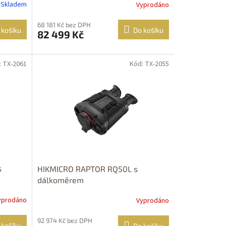
Skladem
Vyprodáno
68 181 Kč bez DPH
 košíku
Do košíku
82 499 Kč
: TX-2061
Kód: TX-2055
DOPRAVA
ZDARMA
s
HIKMICRO RAPTOR RQ50L s
dálkoměrem
yprodáno
Vyprodáno
92 974 Kč bez DPH
 košíku
Do košíku