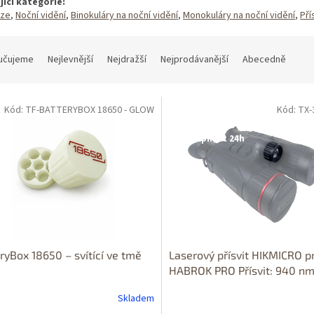
jící kategorie:
ize
,
Noční vidění
,
Binokuláry na noční vidění
,
Monokuláry na noční vidění
,
Pří
učujeme
Nejlevnější
Nejdražší
Nejprodávanější
Abecedně
Kód: TF-BATTERYBOX 18650 - GLOW
Kód: TX-
Dostupné i na
prodejně
Dostupnost 24h
ryBox 18650 – svítící ve tmě
Laserový přísvit HIKMICRO p
HABROK PRO Přísvit: 940 n
Skladem