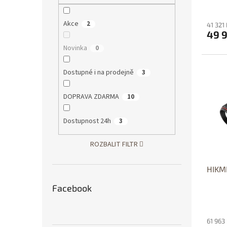
Akce
2
41 321
49 
Novinka
0
D
Dostupné i na prodejně
3
DOPRAVA ZDARMA
10
Dostupnost 24h
3
ROZBALIT FILTR
HIKM
Facebook
61 963