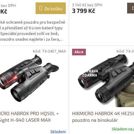
3 140 Kč bez DPH
 bez DPH
Do košíku
3 799 Kč
 Kč
cké ochranné pouzdro pro bezpečné
 a přenášení až 6 Li-Ion baterií typu
 Speciální provedení svítí ve tmě,
pouzdro snadno najdete i za šera,...
Kód: TX-3457_MAX
Kód: TX-
Akce
Dostupné i na
prodejně
DOPRAVA
ZDARMA
ICRO HABROK PRO HQ50L +
HIKMICRO HABROK 4K HE25
Sight H-940 LASER MAX
pouzdro na binokulár
Skladem na 
Skladem