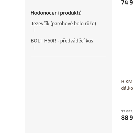
74 9
Hodonocení produktů
D
Jezevčík (parohové bolo růže)
|
Hodnocení produktu je 5 z 5 hvězdiček.
BOLT H50R - předváděcí kus
|
Hodnocení produktu je 5 z 5 hvězdiček.
HIKM
dálk
73 553
88 