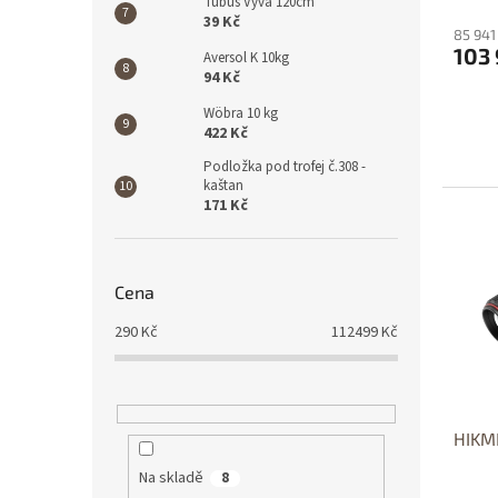
Tubus Vyva 120cm
39 Kč
85 941
103 
Aversol K 10kg
94 Kč
Wöbra 10 kg
422 Kč
Podložka pod trofej č.308 -
kaštan
171 Kč
D
Dost
Cena
290
Kč
112499
Kč
HIKM
Na skladě
8