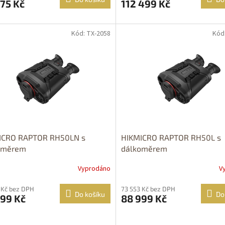
75 Kč
112 499 Kč
Kód: TX-2058
Kód
OPRAVA
DOPRAVA
ZDARMA
ZDARMA
ICRO RAPTOR RH50LN s
HIKMICRO RAPTOR RH50L s
oměrem
dálkoměrem
Vyprodáno
V
 Kč bez DPH
73 553 Kč bez DPH
Do košíku
Do
999 Kč
88 999 Kč