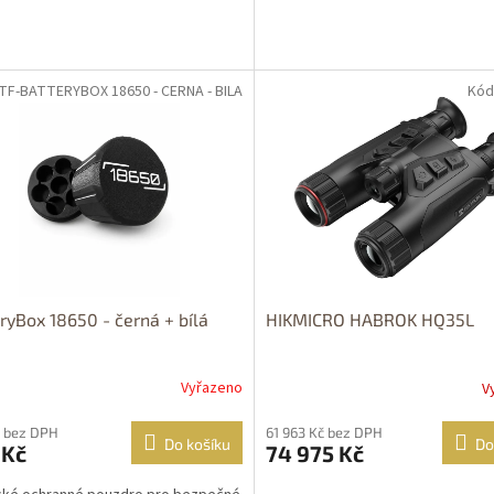
 TF-BATTERYBOX 18650 - CERNA - BILA
Kód
DOPRAVA
ZDARMA
ryBox 18650 - černá + bílá
HIKMICRO HABROK HQ35L
Vyřazeno
V
 bez DPH
61 963 Kč bez DPH
Do košíku
Do
 Kč
74 975 Kč