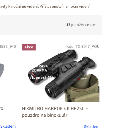
svity k nočnímu vidění
,
Příslušenství na noční vidění
17
položek celkem
3592_940
Kód: TX-3047_POU
Akce
Dostupné i na
prodejně
DOPRAVA
ZDARMA
Dostupnost 24h
ro
HIKMICRO HABROK 4K HE25L +
m
pouzdro na binokulár
Skladem
Skladem