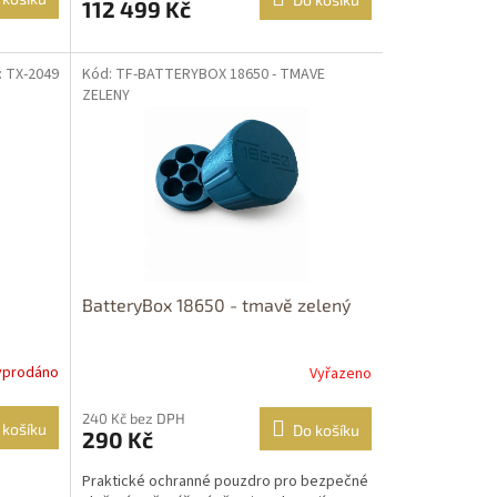
112 499 Kč
: TX-2049
Kód: TF-BATTERYBOX 18650 - TMAVE
ZELENY
BatteryBox 18650 - tmavě zelený
yprodáno
Vyřazeno
240 Kč bez DPH
 košíku
Do košíku
290 Kč
Praktické ochranné pouzdro pro bezpečné