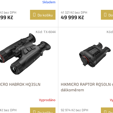
Skladem
 Kč bez DPH
41 321 Kč bez DPH
Do košíku
Do
999 Kč
49 999 Kč
Kód: TX-6044
Kód
OPRAVA
DOPRAVA
ZDARMA
ZDARMA
ICRO HABROK HQ35LN
HIKMICRO RAPTOR RQ50LN 
dálkoměrem
Vyprodáno
V
 Kč bez DPH
92 974 Kč bez DPH
Do košíku
Do