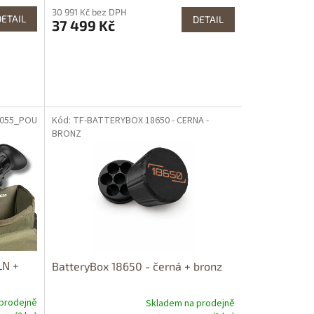
30 991 Kč bez DPH
DETAIL
DETAIL
37 499 Kč
3055_POU
Kód: TF-BATTERYBOX 18650 - CERNA -
BRONZ
LN +
BatteryBox 18650 - černá + bronz
prodejně
Skladem na prodejně