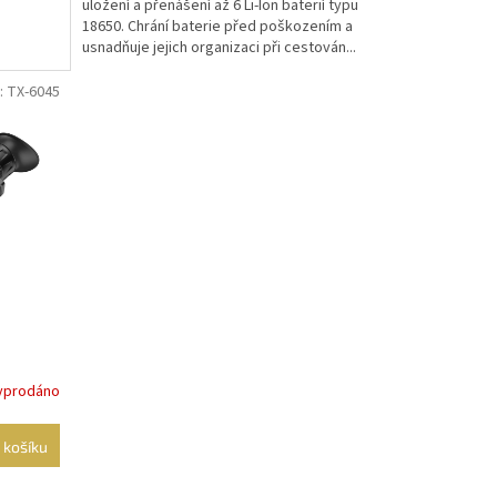
uložení a přenášení až 6 Li-Ion baterií typu
18650. Chrání baterie před poškozením a
usnadňuje jejich organizaci při cestován...
: TX-6045
yprodáno
 košíku