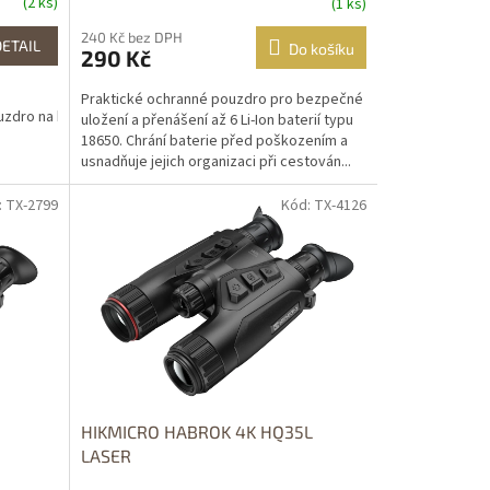
(2 ks)
(1 ks)
240 Kč bez DPH
DETAIL
Do košíku
290 Kč
Praktické ochranné pouzdro pro bezpečné
zdro na binokulár
uložení a přenášení až 6 Li-Ion baterií typu
18650. Chrání baterie před poškozením a
usnadňuje jejich organizaci při cestován...
: TX-2799
Kód: TX-4126
HIKMICRO HABROK 4K HQ35L
LASER