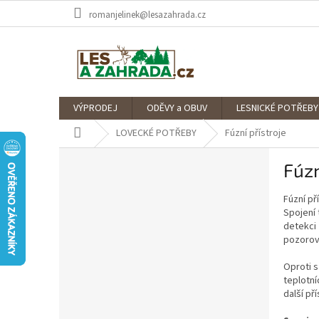
Přejít
romanjelinek@lesazahrada.cz
na
obsah
VÝPRODEJ
ODĚVY a OBUV
LESNICKÉ POTŘEBY
Domů
LOVECKÉ POTŘEBY
Fúzní přístroje
P
Fúzn
o
s
Fúzní př
t
Spojení 
r
detekci 
a
pozorova
n
n
Oproti s
í
teplotní
další př
p
a