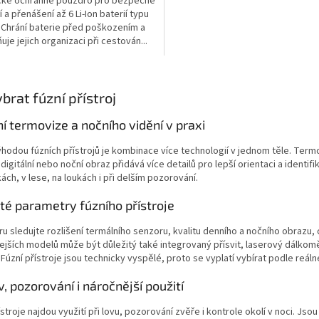
cké ochranné pouzdro pro bezpečné
 a přenášení až 6 Li-Ion baterií typu
 Chrání baterie před poškozením a
uje jejich organizaci při cestován...
O
v
ybrat fúzní přístroj
l
á
í termovize a nočního vidění v praxi
d
a
ýhodou fúzních přístrojů je kombinace více technologií v jednom těle. Term
c
digitální nebo noční obraz přidává více detailů pro lepší orientaci a identif
í
ch, v lese, na loukách i při delším pozorování.
p
r
té parametry fúzního přístroje
v
k
ru sledujte rozlišení termálního senzoru, kvalitu denního a nočního obrazu, 
y
ejších modelů může být důležitý také integrovaný přísvit, laserový dálko
v
. Fúzní přístroje jsou technicky vyspělé, proto se vyplatí vybírat podle reál
ý
p
v, pozorování i náročnější použití
i
s
ístroje najdou využití při lovu, pozorování zvěře i kontrole okolí v noci. Js
u