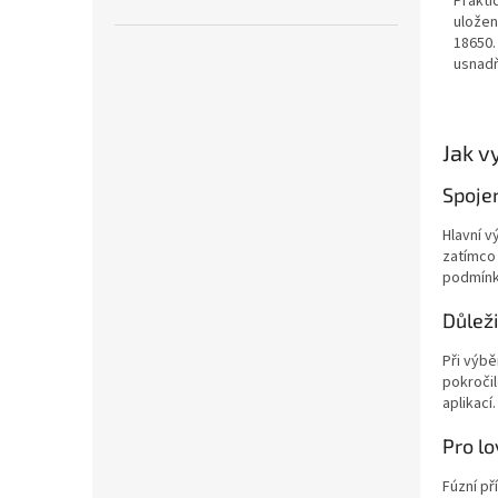
Prakti
uložení
18650.
usnadň
Jak v
Spojen
Hlavní v
zatímco 
podmínká
Důleži
Při výbě
pokročil
aplikací
Pro lo
Fúzní př