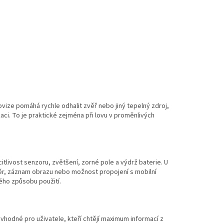
ovize pomáhá rychle odhalit zvěř nebo jiný tepelný zdroj,
ikaci. To je praktické zejména při lovu v proměnlivých
citlivost senzoru, zvětšení, zorné pole a výdrž baterie. U
měr, záznam obrazu nebo možnost propojení s mobilní
ného způsobu použití.
ou vhodné pro uživatele, kteří chtějí maximum informací z