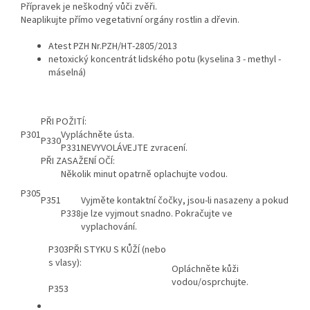
Přípravek je neškodný vůči zvěři.
Neaplikujte přímo vegetativní orgány rostlin a dřevin.
Atest PZH Nr.PZH/HT-2805/2013
netoxický koncentrát lidského potu (kyselina 3 - methyl -
máselná)
PŘI POŽITÍ:
P301
Vypláchněte ústa.
P330
P331
NEVYVOLÁVEJTE zvracení.
PŘI ZASAŽENÍ OČÍ:
Několik minut opatrně oplachujte vodou.
P305
P351
Vyjměte kontaktní čočky, jsou-li nasazeny a pokud
P338
je lze vyjmout snadno. Pokračujte ve
vyplachování.
P303PŘI STYKU S KŮŽÍ (nebo
s vlasy):
Opláchněte kůži
vodou/osprchujte.
P353