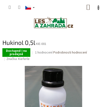
Přejít
NÁKUP
na
obsah
KOŠÍK
Hukinol 0,5l
KIE-001
Dostupné i na
Průměrné
1 hodnocení
Podrobnosti hodnocení
prodejně
hodnocení
Značka:
Kieferle
produktu
je
5,0
z
5
hvězdiček.