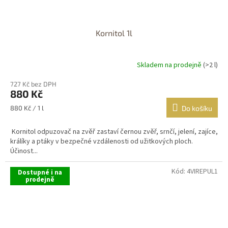
Kornitol 1l
Skladem na prodejně
(>2 l)
Průměrné
hodnocení
727 Kč bez DPH
produktu
880 Kč
je
3,8
Měrná
880 Kč / 1 l
Do košíku
z
cena:
5
Kornitol odpuzovač na zvěř zastaví černou zvěř, srnčí, jelení, zajíce,
hvězdiček.
králíky a ptáky v bezpečné vzdálenosti od užitkových ploch.
Účinost...
Kód:
4VIREPUL1
Dostupné i na
prodejně