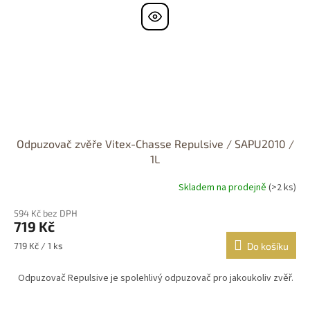
Odpuzovač zvěře Vitex-Chasse Repulsive / SAPU2010 /
1L
Skladem na prodejně
(>2 ks)
Průměrné
hodnocení
594 Kč bez DPH
produktu
719 Kč
je
3,8
Měrná
719 Kč / 1 ks
Do košíku
z
cena:
5
Odpuzovač Repulsive je spolehlivý odpuzovač pro jakoukoliv zvěř.
hvězdiček.