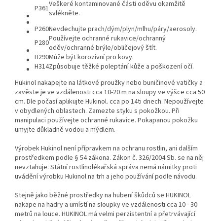
Veškeré kontaminované části oděvu okamžitě
P361
svlékněte.
P260
Nevdechujte prach/dým/plyn/mlhu/páry/aerosoly.
Používejte ochranné rukavice/ochranný
P280
oděv/ochranné brýle/obličejový štít.
H290
Může být korozivní pro kovy.
H314
Způsobuje těžké poleptání kůže a poškození očí.
Hukinol nakapejte na látkové proužky nebo buničinové vatičky a
zavěste je ve vzdálenosti cca 10-20 m na sloupy ve výšce cca 50
cm. Dle počasí aplikujte Hukinol. cca po 14ti dnech. Nepoužívejte
v obydlených oblastech. Zamezte styku s pokožkou. Při
manipulaci používejte ochranné rukavice. Pokapanou pokožku
umyjte důkladně vodou a mýdlem.
Výrobek Hukinol není přípravkem na ochranu rostlin, ani dalším
prostředkem podle § 54 zákona. Zákon č. 326/2004 Sb. se na něj
nevztahuje. Státní rostlinolékařská správa nemá námitky proti
uvádění výrobku Hukinol na trh a jeho používání podle návodu.
Stejně jako běžné prostředky na hubení škůdců se HUKINOL
nakape na hadry a umístí na sloupky ve vzdálenosti cca 10 - 30
metrů na louce.
HUKINOL má velmi perzistentní a přetrvávající