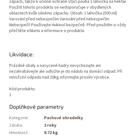
zápach, takže k účinné ochraně stačí pouhá 1 lahvička na hektar.
Použití tohoto produktu se nedoporučuje v obydlených
oblastech kvůli silnému zápachu.
Obsah: 1 lahvička (500 ml)
Varování před nebezpečím Varování před nebezpečím
Nebezpečí!
Používejte Hukinol bezpečně.
Před použitím si vždy
přečtěte etiketu a informace o produktu.
Likvidace:
Prázdné obaly a nasycené hadry nevychazujte ani
nezahrabávejte ale odložte je do nádob na domácí odpad. Při
množství odpadu nad 20kg informujte prosím výrobce.
Kód produktu:
1
Doplňkové parametry
Kategorie
:
Pachové ohradníky
Záruka
:
2 roky
Hmotnost
:
0.72 kg