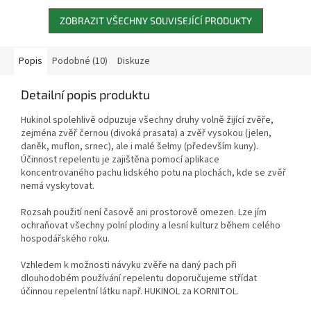
ZOBRAZIT VŠECHNY SOUVISEJÍCÍ PRODUKTY
Popis
Podobné (10)
Diskuze
Detailní popis produktu
Hukinol spolehlivě odpuzuje všechny druhy volně žijící zvěře,
zejména zvěř černou (divoká prasata) a zvěř vysokou (jelen,
daněk, muflon, srnec), ale i malé šelmy (především kuny).
Účinnost repelentu je zajištěna pomocí aplikace
koncentrovaného pachu lidského potu na plochách, kde se zvěř
nemá vyskytovat.
Rozsah použití není časově ani prostorově omezen. Lze jím
ochraňovat všechny polní plodiny a lesní kulturz během celého
hospodářského roku.
Vzhledem k možnosti návyku zvěře na daný pach při
dlouhodobém používání repelentu doporučujeme střídat
účinnou repelentní látku např. HUKINOL za KORNITOL.