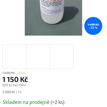
1 499 Kč
–23 %
1 499 Kč
–23 %
1 150 Kč
950 Kč bez DPH
Měrná
2 300 Kč / 1 l
cena:
Skladem na prodejně
(>2 ks)