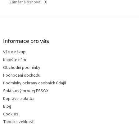
Záměrná osnova
:
X
Z
á
p
a
Informace pro vás
t
Vše o nákupu
í
Napište nám
Obchodní podmínky
Hodnocení obchodu
Podmínky ochrany osobních údajů
Splátkový prodej ESSOX
Doprava a platba
Blog
Cookies
Tabulka velikostí