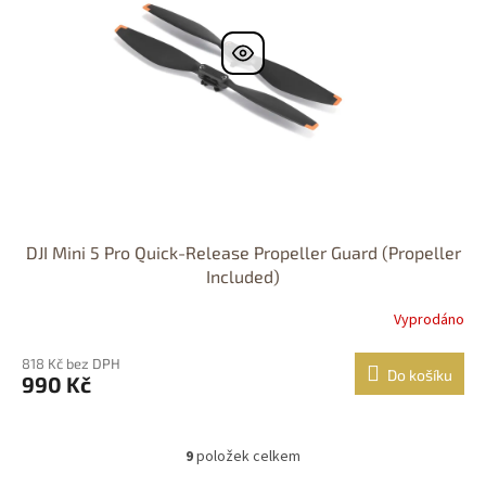
DJI Mini 5 Pro Quick-Release Propeller Guard (Propeller
Included)
Vyprodáno
818 Kč bez DPH
Do košíku
990 Kč
9
položek celkem
O
v