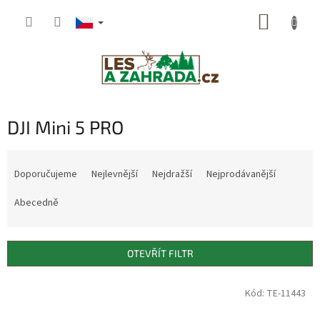
Přejít
NÁKUP
na
obsah
KOŠÍK
DJI Mini 5 PRO
Ř
a
Doporučujeme
Nejlevnější
Nejdražší
Nejprodávanější
z
e
Abecedně
n
í
p
OTEVŘÍT FILTR
r
o
V
Kód: TE-11443
d
ý
u
p