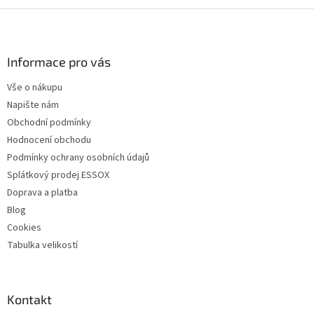
l
Z
á
á
d
p
a
a
Informace pro vás
c
t
í
Vše o nákupu
í
p
Napište nám
r
v
Obchodní podmínky
k
Hodnocení obchodu
y
Podmínky ochrany osobních údajů
v
ý
Splátkový prodej ESSOX
p
Doprava a platba
i
Blog
s
u
Cookies
Tabulka velikostí
Kontakt