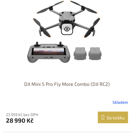
k
i
t
s
ů
p
r
o
d
u
k
t
ů
DJI Mini 5 Pro Fly More Combo (DJI RC2)
Skladem
23 959 Kč bez DPH
Do košíku
28 990 Kč