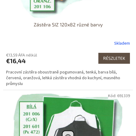
Zástěra SIZ 120x82 různé barvy
Skladem
€13,59 ÁFA nélkül
RÉSZLETEK
€16,44
Pracovní zástěra oboustraně pogumovaná, tenká, barva bílá,
červená, oranžová, lehká zástěra vhodná do kuchyní, masného
průmyslu
Kód: 691339