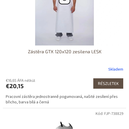
Zástěra GTX 120x120 zesilena LESK
Skladem
€16,65 ÁFA nélkül
RÉSZLETEK
€20,15
Pracovní zástěra jednostranně pogumovaná, našité zesílení přes
břicho, barva bílá a černá
Kód: FJP-738829