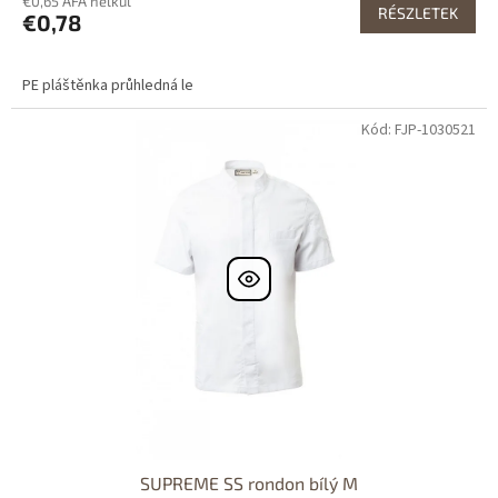
€0,65 ÁFA nélkül
RÉSZLETEK
€0,78
PE pláštěnka průhledná le
Kód: FJP-1030521
SUPREME SS rondon bílý M