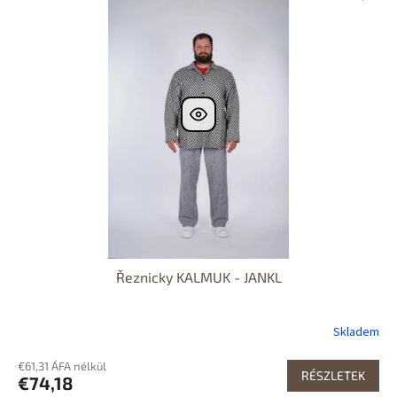
Řeznicky KALMUK - JANKL
Skladem
€61,31 ÁFA nélkül
RÉSZLETEK
€74,18