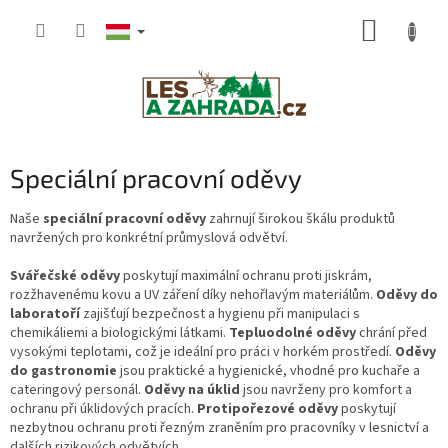
Ugrás
KOSÁR
a
fő
tartalomhoz
Speciální pracovní oděvy
Naše
speciální pracovní oděvy
zahrnují širokou škálu produktů
navržených pro konkrétní průmyslová odvětví.
Svářečs
ké oděvy
poskytují maximální ochranu proti jiskrám,
rozžhavenému kovu a UV záření díky nehořlavým materiálům.
Oděvy do
laboratoří
zajišťují bezpečnost a hygienu při manipulaci s
chemikáliemi a biologickými látkami.
Tepluodolné oděvy
chrání před
vysokými teplotami, což je ideální pro práci v horkém prostředí.
Oděvy
do gastronomie
jsou praktické a hygienické, vhodné pro kuchaře a
cateringový personál.
Oděvy na úklid
jsou navrženy pro komfort a
ochranu při úklidových pracích.
Protipořezové oděvy
poskytují
nezbytnou ochranu proti řezným zraněním pro pracovníky v lesnictví a
dalších rizikových odvětvích.