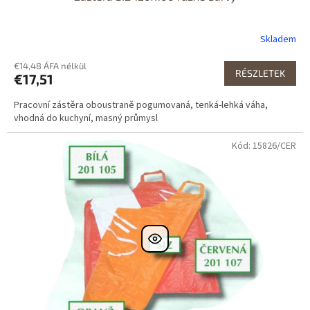
Skladem
€14,48 ÁFA nélkül
RÉSZLETEK
€17,51
Pracovní zástěra oboustraně pogumovaná, tenká-lehká váha,
vhodná do kuchyní, masný průmysl
Kód: 15826/CER