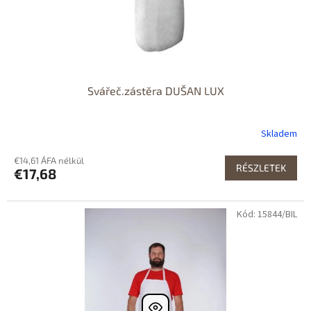
Svářeč.zástěra DUŠAN LUX
Skladem
€14,61 ÁFA nélkül
RÉSZLETEK
€17,68
Kód: 15844/BIL