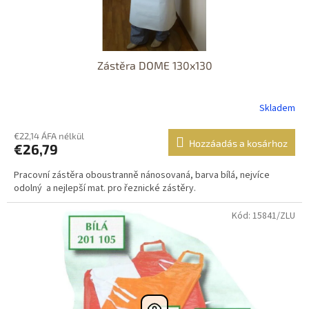
Zástěra DOME 130x130
Skladem
€22,14 ÁFA nélkül
Hozzáadás a kosárhoz
€26,79
Pracovní zástěra oboustranně nánosovaná, barva bílá, nejvíce
odolný a nejlepší mat. pro řeznické zástěry.
Kód: 15841/ZLU