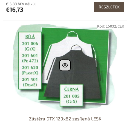
€13,83 ÁFA nélkül
RÉSZLETEK
€16,73
Kód: 15832/CER
Zástěra GTX 120x82 zesílená LESK