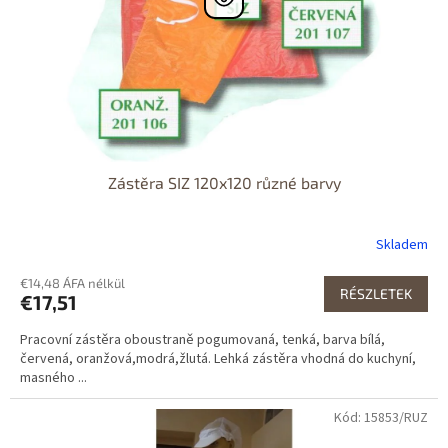
Zástěra SIZ 120x120 různé barvy
Skladem
€14,48 ÁFA nélkül
RÉSZLETEK
€17,51
Pracovní zástěra oboustraně pogumovaná, tenká, barva bílá,
červená, oranžová,modrá,žlutá. Lehká zástěra vhodná do kuchyní,
masného ...
Kód: 15853/RUZ