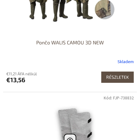
Pončo WALIS CAMOU 3D NEW
Skladem
€11,21 ÁFA nélkül
RÉSZLETEK
€13,56
Kód: FJP-738832