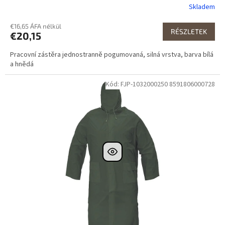
Skladem
€16,65 ÁFA nélkül
RÉSZLETEK
€20,15
Pracovní zástěra jednostranně pogumovaná, silná vrstva, barva bílá
a hnědá
Kód: FJP-1032000250 8591806000728
Dostupné i na
prodejně
Dostupnost 24h