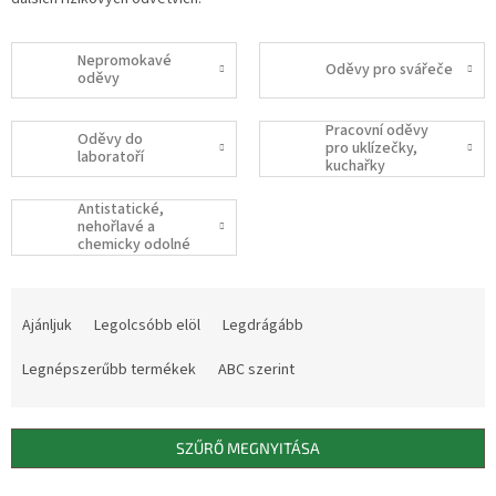
Nepromokavé
Oděvy pro svářeče
oděvy
Pracovní oděvy
Oděvy do
pro uklízečky,
laboratoří
kuchařky
Antistatické,
nehořlavé a
chemicky odolné
oděvy
T
e
Ajánljuk
Legolcsóbb elöl
Legdrágább
r
m
Legnépszerűbb termékek
ABC szerint
é
k
e
SZŰRŐ MEGNYITÁSA
k
r