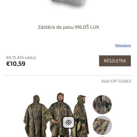
Zástěra do pasu MILOŠ LUX
Skladem
€8,75 ÁFA nélkül
RÉSZLETEK
€10,59
Kód: FJP-716413
Dostupné i na
prodejně
Dostupnost 24h