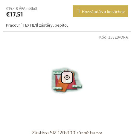
€14,48 ÁFA nélkül
Hozzáadás a kosárhoz
€17,51
Pracovní TEXTILNÍ zástěry, pepito,
Kód: 15829/ORA
Zástěra SIZ 120x100 různé barvy