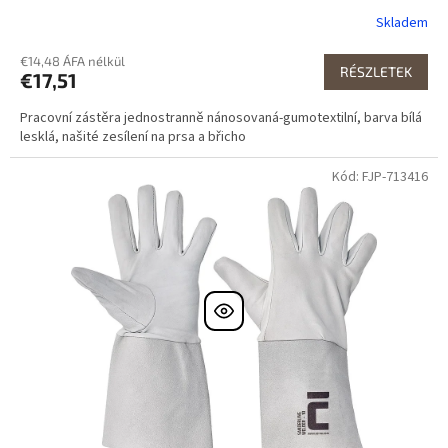
Skladem
€14,48 ÁFA nélkül
RÉSZLETEK
€17,51
Pracovní zástěra jednostranně nánosovaná-gumotextilní, barva bílá
lesklá, našité zesílení na prsa a břicho
Kód: FJP-713416