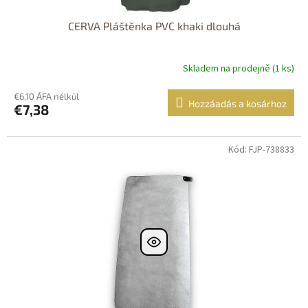
CERVA Pláštěnka PVC khaki dlouhá
Skladem na prodejně (1 ks)
€6,10 ÁFA nélkül
Hozzáadás a kosárhoz
€7,38
Kód: FJP-738833