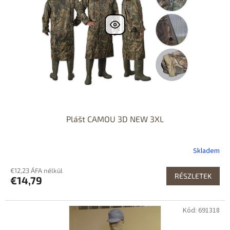
Plášt CAMOU 3D NEW 3XL
Skladem
€12,23 ÁFA nélkül
RÉSZLETEK
€14,79
Kód: 691318