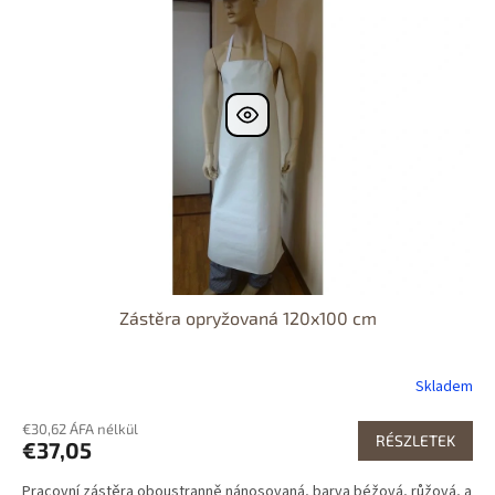
Zástěra opryžovaná 120x100 cm
Skladem
€30,62 ÁFA nélkül
RÉSZLETEK
€37,05
Pracovní zástěra oboustranně nánosovaná, barva béžová, růžová, a