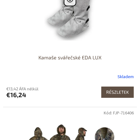
Kamaše svářečské EDA LUX
Skladem
€13,42 ÁFA nélkül
RÉSZLETEK
€16,24
Kód: FJP-716406