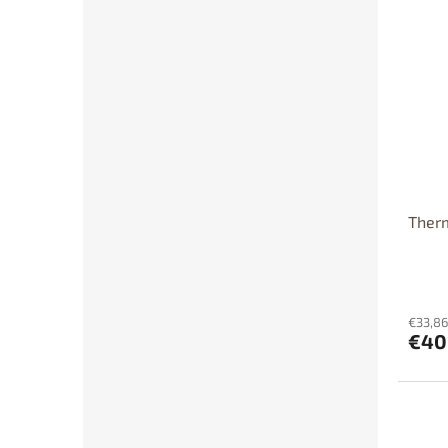
Ther
€33,86
€40