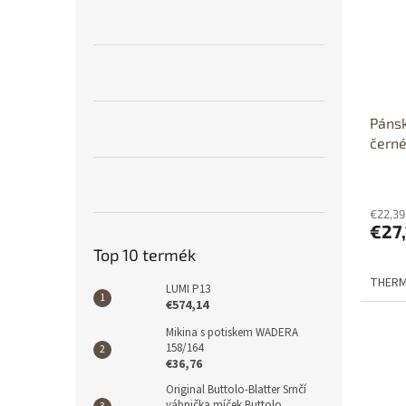
é
r
l
k
e
e
n
k
d
l
e
i
z
Páns
s
é
černé
t
s
á
e
j
a
€22,39
€27
Top 10 termék
THERMO
LUMI P13
€574,14
Mikina s potiskem WADERA
158/164
€36,76
Original Buttolo-Blatter Srnčí
vábnička míček Buttolo