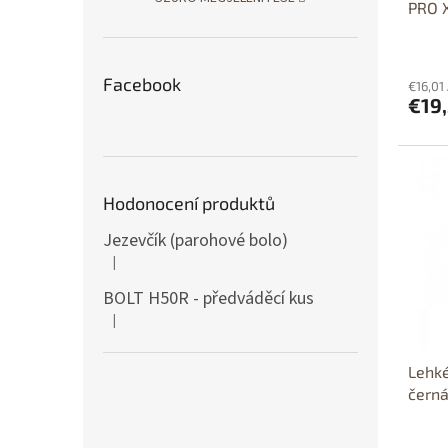
PRO 
Facebook
€16,01
€19
Dos
p
Hodonocení produktů
Dost
Jezevčík (parohové bolo)
|
A termék értékelése 5-ből 5 csillag.
BOLT H50R - předváděcí kus
|
A termék értékelése 5-ből 5 csillag.
Lehké
černá