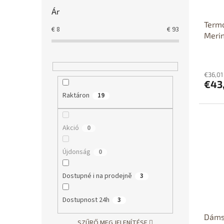
Ár
Termo
€
8
€
93
Merin
€36,01
€43
Raktáron
19
Akció
0
Újdonság
0
Dostupné i na prodejně
3
Dostupnost 24h
3
Dáms
SZŰRŐ MEGJELENÍTÉSE