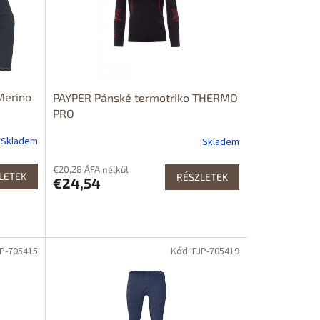
Merino
PAYPER Pánské termotriko THERMO
PRO
Skladem
Skladem
€20,28 ÁFA nélkül
LETEK
RÉSZLETEK
€24,54
JP-705415
Kód: FJP-705419