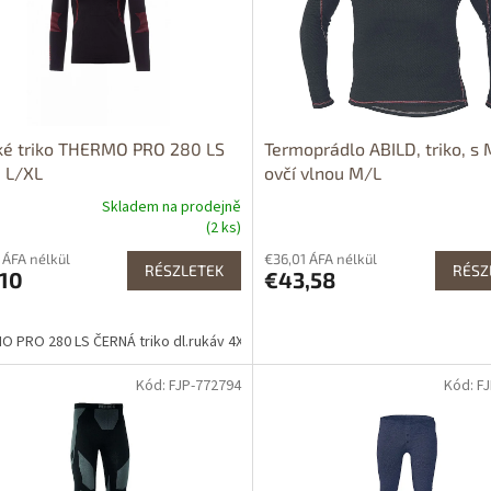
ké triko THERMO PRO 280 LS
Termoprádlo ABILD, triko, s 
 L/XL
ovčí vlnou M/L
Skladem na prodejně
(2 ks)
 ÁFA nélkül
€36,01 ÁFA nélkül
RÉSZLETEK
RÉSZ
,10
€43,58
 PRO 280 LS ČERNÁ triko dl.rukáv 4XL/5XL
Kód: FJP-772794
Kód: F