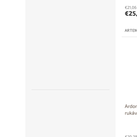
€21,06
€25
ARTEMI
Ardon
ruká
€20,28