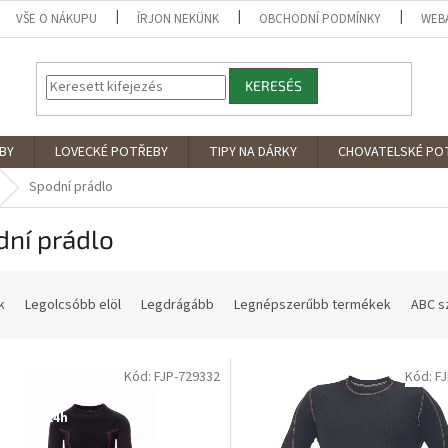
VŠE O NÁKUPU
ÍRJON NEKÜNK
OBCHODNÍ PODMÍNKY
WEB
KERESÉS
BY
LOVECKÉ POTŘEBY
TIPY NA DÁRKY
CHOVATELSKÉ PO
Spodní prádlo
dní prádlo
k
Legolcsóbb elöl
Legdrágább
Legnépszerűbb termékek
ABC s
Kód: FJP-729332
Kód: F
tupné i na
rodejně
upnost 24h