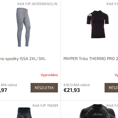
Kód: FJP-4325500102/L/XL
Kód: F
Dostupné i na
prodejně
Dostupnost 24h
mo spodky ISSA 2XL/3XL
PAYPER Triko THERMO PRO 
Vyprodáno
V
 ÁFA nélkül
€18,13 ÁFA nélkül
RÉSZLETEK
RÉSZ
,97
€21,93
Kód: FJP-764289
Kód: F