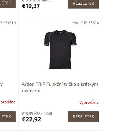
LETEK
RÉSZLETEK
€19,37
JP-961510
Kód: FJP-55684
ky
Ardon TRIP Funkční tričko s krátkým
rukávem
yprodáno
Vyprodáno
€18,95 ÁFA nélkül
LETEK
RÉSZLETEK
€22,92