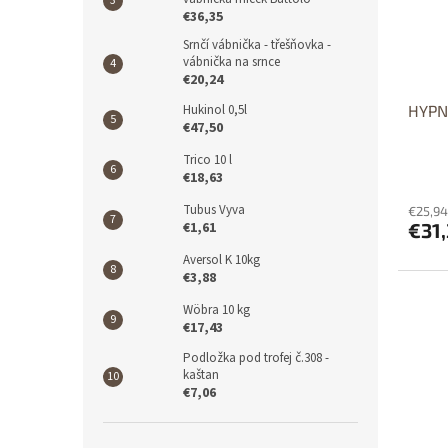
€36,35
Srnčí vábnička - třešňovka -
vábnička na srnce
€20,24
HYPN
Hukinol 0,5l
€47,50
Trico 10 l
€18,63
Tubus Vyva
€25,94
€31
€1,61
Aversol K 10kg
€3,88
Wöbra 10 kg
€17,43
Podložka pod trofej č.308 -
kaštan
€7,06