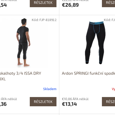
RÉSZLETEK
RÉSZ
,54
€26,89
Kód: FJP-818912
Kód: F
kalhoty 3/4 ISSA DRY
Ardon SPRINGI funkční spod
3XL
Skladem
V
 ÁFA nélkül
€10,86 ÁFA nélkül
RÉSZLETEK
RÉSZ
,36
€13,14