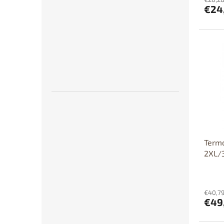
€24
Termo
2XL/
€40,79
€49