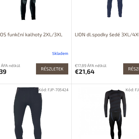
OS funkční kalhoty 2XL/3XL
LION dl.spodky šedé 3XL/4X
Skladem
 ÁFA nélkül
€17,89 ÁFA nélkül
RÉSZLETEK
RÉSZ
,39
€21,64
Kód: FJP-705424
Kód: F