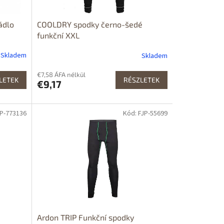
ádlo
COOLDRY spodky černo-šedé
funkční XXL
Skladem
Skladem
€7,58 ÁFA nélkül
LETEK
RÉSZLETEK
€9,17
JP-773136
Kód: FJP-55699
Ardon TRIP Funkční spodky