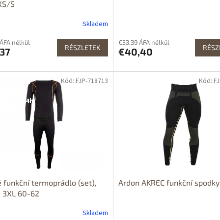
XS/S
Skladem
 ÁFA nélkül
€33,39 ÁFA nélkül
RÉSZLETEK
RÉSZ
,37
€40,40
Kód: FJP-718713
Kód: F
tupné i na
rodejně
upnost 24h
 funkční termoprádlo (set),
Ardon AKREC funkční spodky
 3XL 60-62
Skladem