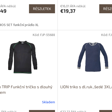
 ÁFA nélkül
€16,01 ÁFA nélkül
RÉSZLETEK
RÉSZ
,49
€19,37
OS SET funkční prádlo XL
Kód: FJP-55688
Kód: F
 TRIP Funkční tričko s dlouhý
LION triko s dl.ruk.,šedé 3X
vem
Skladem
 ÁFA nélkül
€22,22 ÁFA nélkül