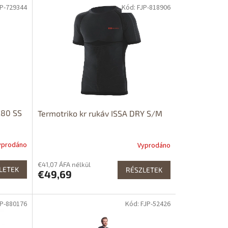
JP-729344
Kód: FJP-818906
280 SS
Termotriko kr rukáv ISSA DRY S/M
yprodáno
Vyprodáno
€41,07 ÁFA nélkül
LETEK
RÉSZLETEK
€49,69
JP-880176
Kód: FJP-52426