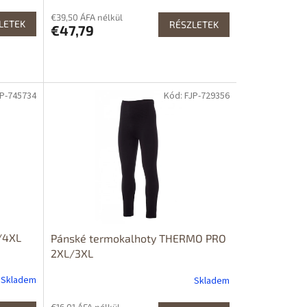
€39,50 ÁFA nélkül
LETEK
RÉSZLETEK
€47,79
JP-745734
Kód: FJP-729356
L/4XL
Pánské termokalhoty THERMO PRO
2XL/3XL
Skladem
Skladem
€16,01 ÁFA nélkül