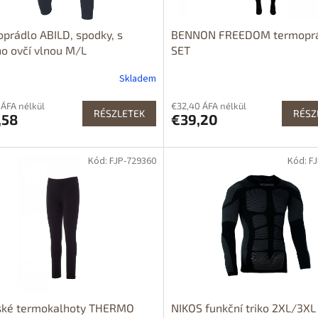
prádlo ABILD, spodky, s
BENNON FREEDOM termopr
o ovčí vlnou M/L
SET
Skladem
 ÁFA nélkül
€32,40 ÁFA nélkül
RÉSZLETEK
RÉSZ
,58
€39,20
Kód: FJP-729360
Kód: F
ké termokalhoty THERMO
NIKOS funkční triko 2XL/3XL