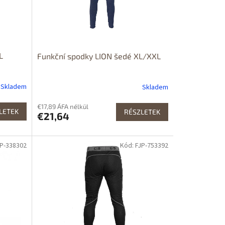
L
Funkční spodky LION šedé XL/XXL
Skladem
Skladem
€17,89 ÁFA nélkül
LETEK
RÉSZLETEK
€21,64
JP-338302
Kód: FJP-753392