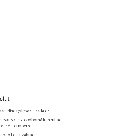
olat
anjelinek
@
lesazahrada.cz
0 601 531 073 Odborná konzultac
braně, termovize
eboo Les a zahrada