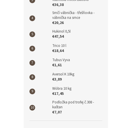
€36,38
Srnčí vábnička - třešňovka -
vábnička na srnce
€20,26
Hukinol 0,5l
€47,54
Trico 10 l
€18,64
Tubus Vyva
€1,61
Aversol K 10kg
€3,89
Wöbra 10 kg
€17,45
Podložka pod trofej č.308 -
kaštan
€7,07