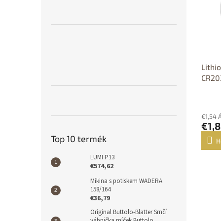
é
r
l
k
e
e
n
k
d
l
e
i
z
Lithi
s
é
CR203
t
s
á
e
j
a
€1,54 
€1,
Top 10 termék
H
LUMI P13
€574,62
Mikina s potiskem WADERA
158/164
€36,79
Original Buttolo-Blatter Srnčí
vábnička míček Buttolo