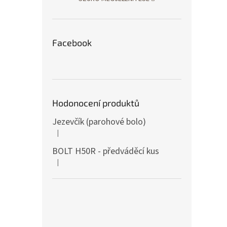
Facebook
Hodonocení produktů
Jezevčík (parohové bolo)
|
A termék értékelése 5-ből 5 csillag.
BOLT H50R - předváděcí kus
|
A termék értékelése 5-ből 5 csillag.