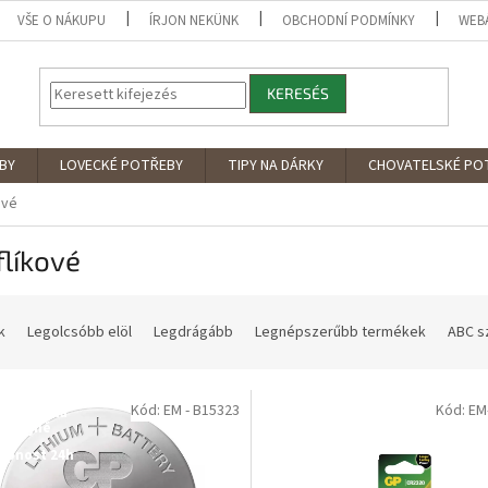
VŠE O NÁKUPU
ÍRJON NEKÜNK
OBCHODNÍ PODMÍNKY
WEB
KERESÉS
BY
LOVECKÉ POTŘEBY
TIPY NA DÁRKY
CHOVATELSKÉ PO
ové
líkové
k
Legolcsóbb elöl
Legdrágább
Legnépszerűbb termékek
ABC s
Kód: EM - B15323
Kód: EM
tupné i na
Dostupné i na
rodejně
prodejně
upnost 24h
Dostupnost 24h