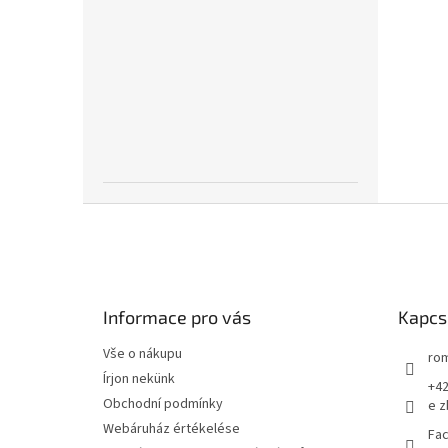
L
á
b
l
é
Informace pro vás
Kapcs
c
Vše o nákupu
rom
Írjon nekünk
+42
Obchodní podmínky
e z
Webáruház értékelése
Fac