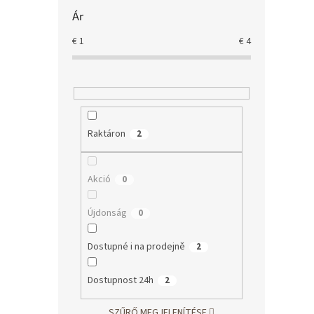
Ár
€
1
€
4
Raktáron
2
Akció
0
Újdonság
0
Dostupné i na prodejně
2
Dostupnost 24h
2
SZŰRŐ MEGJELENÍTÉSE