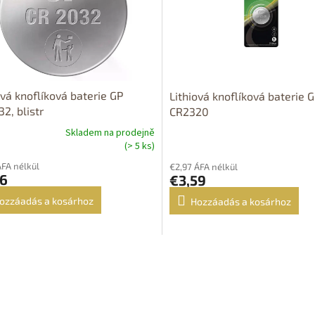
ová knoflíková baterie GP
Lithiová knoflíková baterie 
2, blistr
CR2320
Skladem na prodejně
(> 5 ks)
ÁFA nélkül
€2,97 ÁFA nélkül
86
€3,59
ozzáadás a kosárhoz
Hozzáadás a kosárhoz
L
i
s
t
a