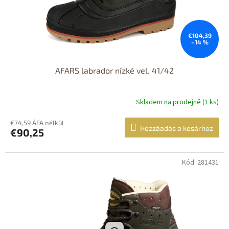
€104,39
–14 %
AFARS labrador nízké vel. 41/42
Skladem na prodejně (1 ks)
€74,59 ÁFA nélkül
Hozzáadás a kosárhoz
€90,25
Kód: 281431
Dostupné i na
prodejně
Výprodej
Dostupnost 24h