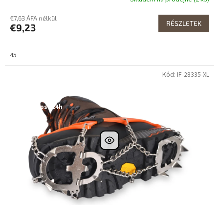
€7,63 ÁFA nélkül
RÉSZLETEK
€9,23
45
Kód: IF-28335-XL
Dostupné i na
prodejně
Výprodej
Dostupnost 24h