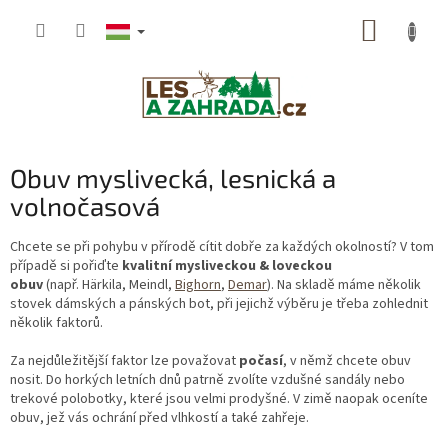
Ugrás
KOSÁR
a
fő
tartalomhoz
Obuv myslivecká, lesnická a
volnočasová
Chcete se při pohybu v přírodě cítit dobře za každých okolností? V tom
případě si pořiďte
kvalitní mysliveckou & loveckou
obuv
(např. Härkila, Meindl,
Bighorn
,
Demar
). Na skladě máme několik
stovek dámských a pánských bot, při jejichž výběru je třeba zohlednit
několik faktorů.
Za nejdůležitější faktor lze považovat
počasí
, v němž chcete obuv
nosit. Do horkých letních dnů patrně zvolíte vzdušné sandály nebo
trekové polobotky, které jsou velmi prodyšné. V zimě naopak oceníte
obuv, jež vás ochrání před vlhkostí a také zahřeje.