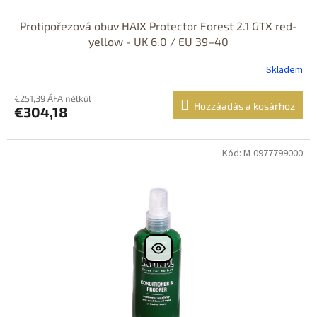
Protipořezová obuv HAIX Protector Forest 2.1 GTX red-
yellow - UK 6.0 / EU 39–40
Skladem
€251,39 ÁFA nélkül
Hozzáadás a kosárhoz
€304,18
Kód: M-0977799000
Dostupné i na
prodejně
Dostupnost 24h