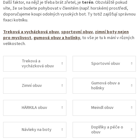
Další faktor, na nějž je třeba brát zřetel, je
terén
. Obzvláště pokud
víte, že se budete pohybovat v členitém (např. horském) prostředí,
doporučujeme koupi odolných vysokých bot. Ty totiž zajišťují správnou
fixaci kotníku.
Treková a vycházková obuv
,
sportovní obuv
,
zimní boty nejen
pro myslivost
,
gumová obuv a holínky
, to vše je tu k mání v různých
velikostech.
Treková a
Sportovní obuv
vycházková obuv
Gumová obuv a
Zimní obuv
holínky
HÄRKILA obuv
Meindl obuv
Doplňky a péče o
Návleky na boty
obuv