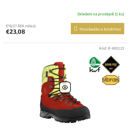
Skladem na prodejně (1 ks)
€19,07 ÁFA nélkül
Hozzáadás a kosárhoz
€23,08
Kód: IF-603115
DOPRAVA
ZDARMA