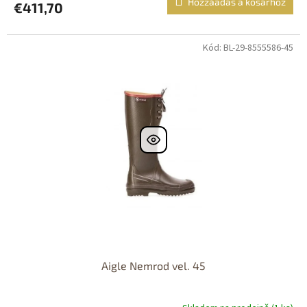
Hozzáadás a kosárhoz
€411,70
Kód: BL-29-8555586-45
Dostupné i na
prodejně
Dostupnost 24h
Aigle Nemrod vel. 45