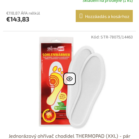
Skladem na prodejně (1 ks)
€118,87 ÁFA nélkül
Hozzáadás a kosárhoz
€143,83
Kód: STR-78075/14463
Jednorázový ohřívač chodidel THERMOPAD (XXL) - pár