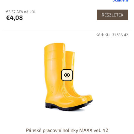
Skladem
€3,37 ÁFA nélkül
RÉSZLETEK
€4,08
Kód: KUL-3163A 42
Dostupné i na
prodejně
Výprodej
Pánské pracovní holinky MAXX vel. 42