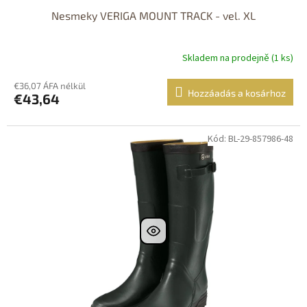
Nesmeky VERIGA MOUNT TRACK - vel. XL
Skladem na prodejně (1 ks)
€36,07 ÁFA nélkül
Hozzáadás a kosárhoz
€43,64
Kód: BL-29-857986-48
Dostupné i na
prodejně
Dostupnost 24h