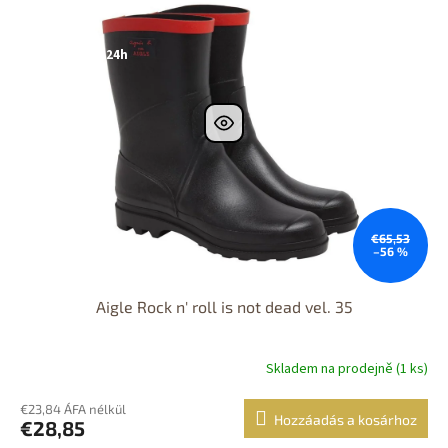
prodejně
Výprodej
Dostupnost 24h
€65,53
–56 %
Aigle Rock n' roll is not dead vel. 35
Skladem na prodejně (1 ks)
€23,84 ÁFA nélkül
Hozzáadás a kosárhoz
€28,85