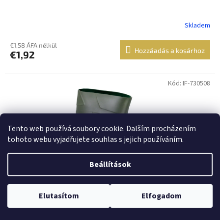
Skladem
€1,58 ÁFA nélkül
Hozzáadás a kosárhoz
€1,92
Kód: IF-730508
Tento web používá soubory cookie. Dalším procházením
tohoto webu vyjadřujete souhlas s jejich používáním.
Beállítások
Elutasítom
Elfogadom