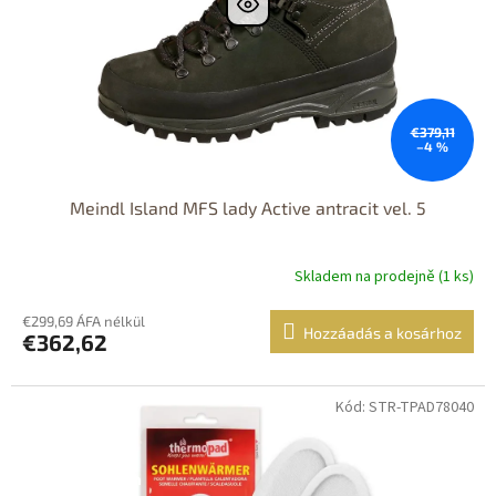
€379,11
–4 %
Meindl Island MFS lady Active antracit vel. 5
Skladem na prodejně (1 ks)
€299,69 ÁFA nélkül
Hozzáadás a kosárhoz
€362,62
Kód: STR-TPAD78040
Dostupné i na
prodejně
Výprodej
Dostupnost 24h