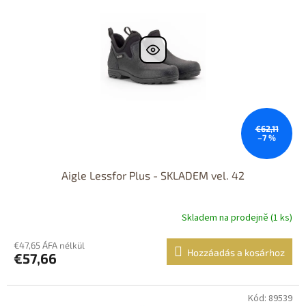
Dostupnost 24h
€62,11
–7 %
Aigle Lessfor Plus - SKLADEM vel. 42
Skladem na prodejně (1 ks)
€47,65 ÁFA nélkül
Hozzáadás a kosárhoz
€57,66
Kód: 89539
Dostupné i na