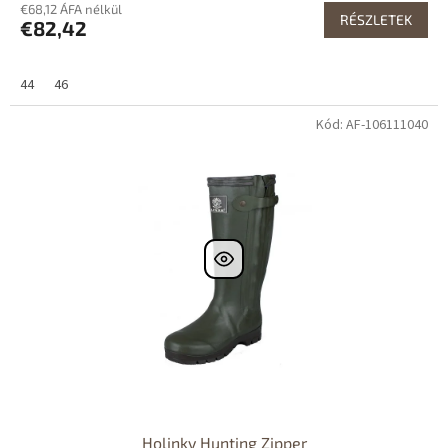
€68,12 ÁFA nélkül
RÉSZLETEK
€82,42
44
46
Kód: AF-106111040
Dostupné i na
prodejně
Výprodej
Dostupnost 24h
Holinky Hunting Zipper