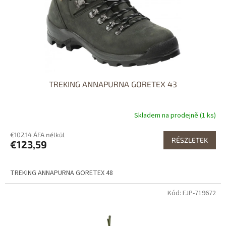
e
l
i
s
t
á
j
a
TREKING ANNAPURNA GORETEX 43
Skladem na prodejně (1 ks)
€102,14 ÁFA nélkül
RÉSZLETEK
€123,59
TREKING ANNAPURNA GORETEX 48
Kód: FJP-719672