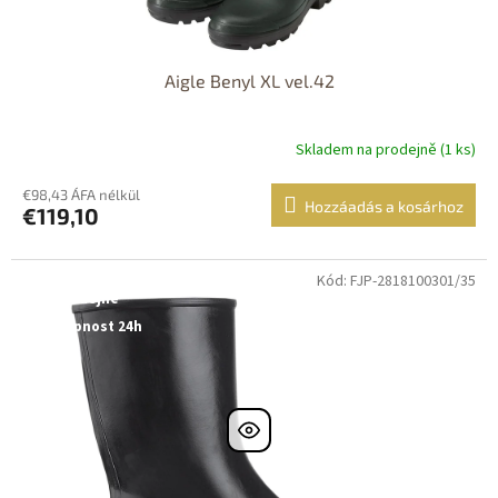
Aigle Benyl XL vel.42
Skladem na prodejně (1 ks)
€98,43 ÁFA nélkül
Hozzáadás a kosárhoz
€119,10
Kód: FJP-2818100301/35
Dostupné i na
prodejně
Dostupnost 24h