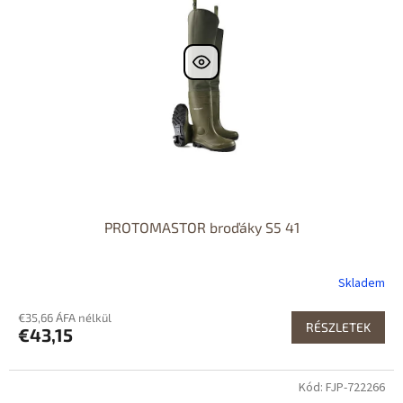
PROTOMASTOR broďáky S5 41
Skladem
€35,66 ÁFA nélkül
RÉSZLETEK
€43,15
Kód: FJP-722266
Dostupné i na
prodejně