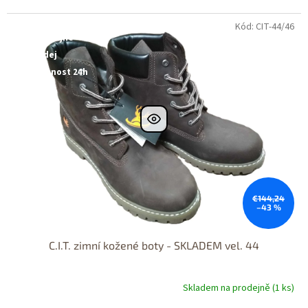
Kód: CIT-44/46
Dostupné i na
prodejně
Výprodej
Dostupnost 24h
€144,24
–43 %
C.I.T. zimní kožené boty - SKLADEM vel. 44
Skladem na prodejně (1 ks)