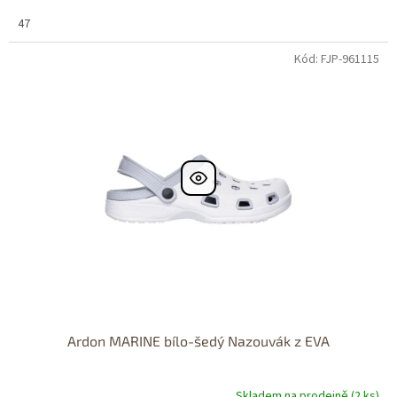
47
Kód: FJP-961115
Dostupné i na
prodejně
Dostupnost 24h
Ardon MARINE bílo-šedý Nazouvák z EVA
Skladem na prodejně (2 ks)