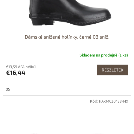
Dámské snížené holínky, černé 03 sníž.
Skladem na prodejně (1 ks)
€13,59 ÁFA nélkül
RÉSZLETEK
€16,44
35
Kód: HA-34010438449
Dostupné i na
prodejně
Dostupnost 24h