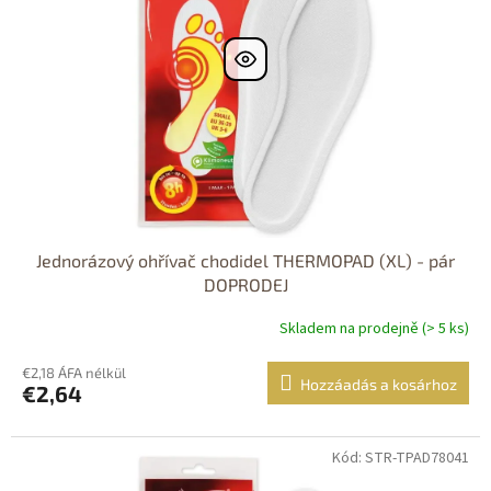
Jednorázový ohřívač chodidel THERMOPAD (XL) - pár
DOPRODEJ
Skladem na prodejně (> 5 ks)
€2,18 ÁFA nélkül
Hozzáadás a kosárhoz
€2,64
Kód: STR-TPAD78041
Dostupné i na
prodejně