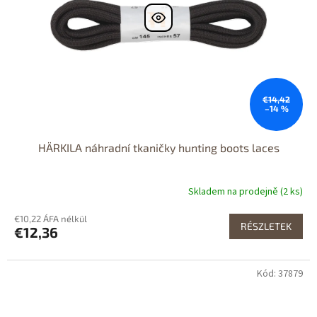
€14,42
–14 %
HÄRKILA náhradní tkaničky hunting boots laces
Skladem na prodejně (2 ks)
€10,22 ÁFA nélkül
RÉSZLETEK
€12,36
Kód: 37879
Dostupné i na
prodejně
Výprodej