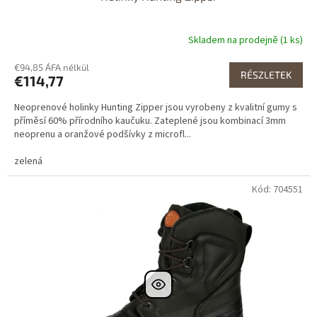
Skladem na prodejně (1 ks)
€94,85 ÁFA nélkül
RÉSZLETEK
€114,77
Neoprenové holinky Hunting Zipper jsou vyrobeny z kvalitní gumy s
příměsí 60% přírodního kaučuku. Zateplené jsou kombinací 3mm
neoprenu a oranžové podšívky z microfl...
zelená
Kód: 704551
Dostupné i na
prodejně
Dostupnost 24h