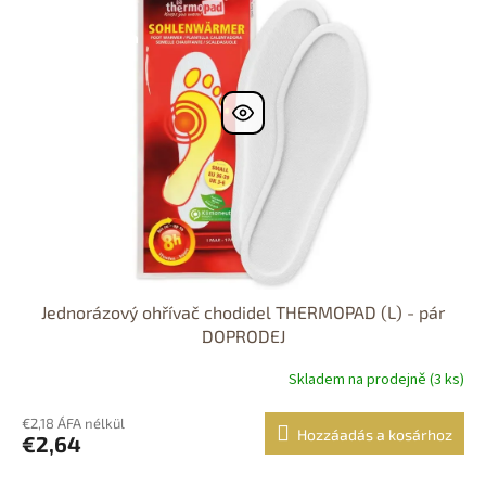
Výprodej
Dostupnost 24h
Jednorázový ohřívač chodidel THERMOPAD (L) - pár
DOPRODEJ
Skladem na prodejně (3 ks)
€2,18 ÁFA nélkül
Hozzáadás a kosárhoz
€2,64