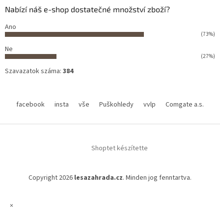
Nabízí náš e-shop dostatečné množství zboží?
Ano
(73%)
Ne
(27%)
Szavazatok száma:
384
facebook
insta
vše
Puškohledy
vvlp
Comgate a.s.
Shoptet készítette
Copyright 2026
lesazahrada.cz
. Minden jog fenntartva.
×