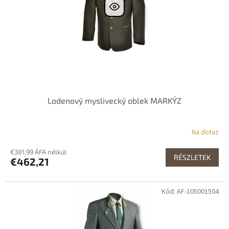
Lodenový myslivecký oblek MARKÝZ
Na dotaz
€381,99 ÁFA nélkül
RÉSZLETEK
€462,21
Kód: AF-105001504
Dostupné i na
prodejně
Dostupnost 24h