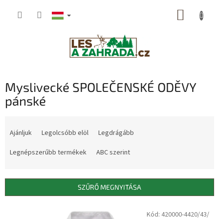
Ugrás
KOSÁR
a
fő
tartalomhoz
Myslivecké SPOLEČENSKÉ ODĚVY
pánské
T
e
Ajánljuk
Legolcsóbb elöl
Legdrágább
r
m
Legnépszerűbb termékek
ABC szerint
é
k
e
SZŰRŐ MEGNYITÁSA
k
r
T
Kód: 420000-4420/43/
Dostupné i na
e