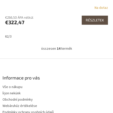
Na dotaz
€266,50 ÁFA nélkül
RÉSZLETEK
€322,47
62/3
összesen
14
termék
L
i
s
L
t
á
a
b
i
l
Informace pro vás
r
é
á
Vše o nákupu
c
n
Írjon nekünk
y
í
Obchodní podmínky
t
Webáruház értékelése
á
Podmínky ochrany osobních údajů
s