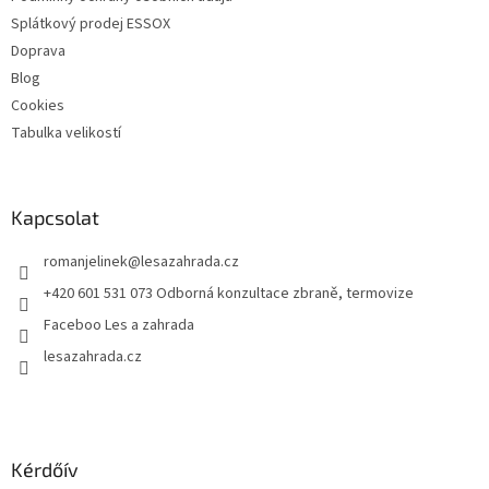
e
Splátkový prodej ESSOX
l
Doprava
e
Blog
m
e
Cookies
i
Tabulka velikostí
Kapcsolat
romanjelinek
@
lesazahrada.cz
+420 601 531 073 Odborná konzultace zbraně, termovize
Faceboo Les a zahrada
lesazahrada.cz
Kérdőív