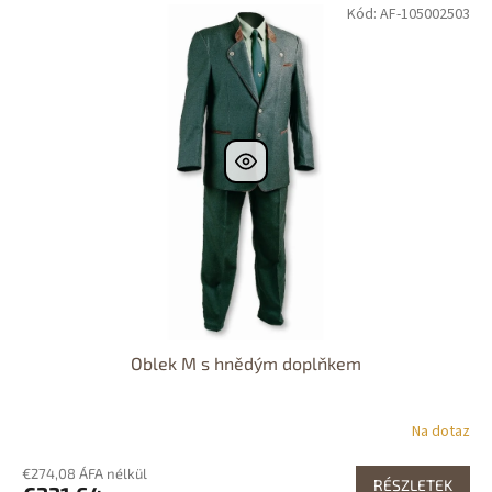
Kód: AF-105002503
Dostupné i na
prodejně
Dostupnost 24h
Oblek M s hnědým doplňkem
Na dotaz
€274,08 ÁFA nélkül
RÉSZLETEK