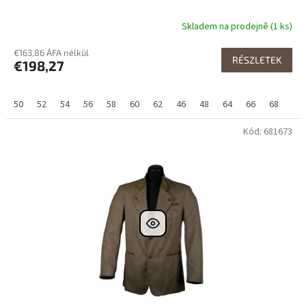
Skladem na prodejně (1 ks)
€163,86 ÁFA nélkül
RÉSZLETEK
€198,27
50
52
54
56
58
60
62
46
48
64
66
68
Kód: 681673