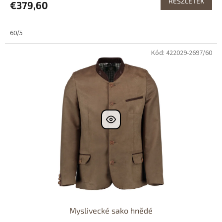
RÉSZLETEK
€379,60
60/5
Kód: 422029-2697/60
Dostupné i na
prodejně
Dostupnost 24h
Myslivecké sako hnědé