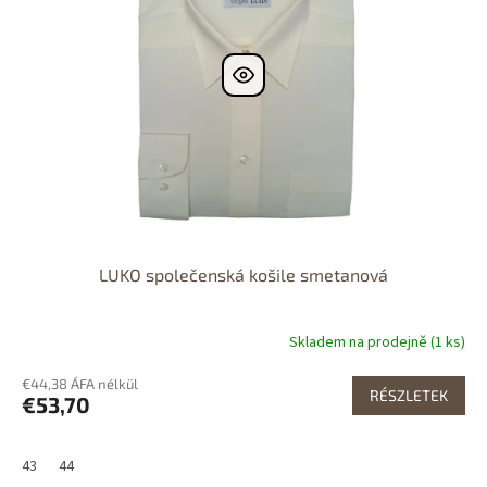
LUKO společenská košile smetanová
Skladem na prodejně (1 ks)
€44,38 ÁFA nélkül
RÉSZLETEK
€53,70
43
44