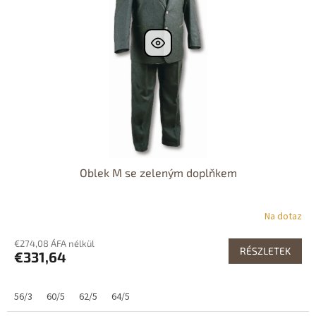
Oblek M se zeleným doplňkem
Na dotaz
€274,08 ÁFA nélkül
RÉSZLETEK
€331,64
56/3
60/5
62/5
64/5