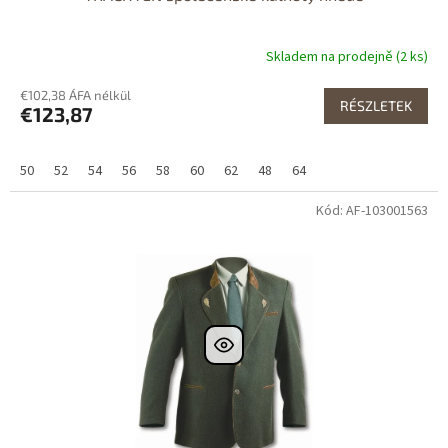
Skladem na prodejně (2 ks)
€102,38 ÁFA nélkül
RÉSZLETEK
€123,87
50
52
54
56
58
60
62
48
64
Kód: AF-103001563