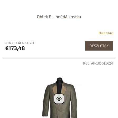
Oblek R - hnědá kostka
Na dotaz
€143,37 ÁFA nélkül
RÉSZLETEK
€173,48
Kód: AF-105011624
Dostupné i na
prodejně
Dostupnost 24h