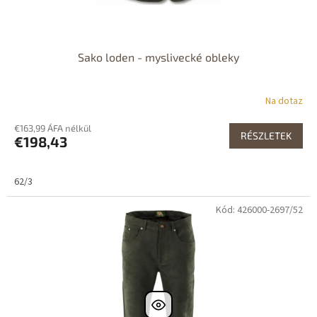
Sako loden - myslivecké obleky
Na dotaz
€163,99 ÁFA nélkül
RÉSZLETEK
€198,43
62/3
Kód: 426000-2697/52
Dostupné i na
prodejně
Dostupnost 24h