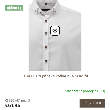
e
prodejně
n
r
Újdonság
d
m
e
é
z
k
é
e
s
k
e
l
i
s
t
á
j
a
TRACHTEN pánská košile bílá SLIM fit
Skladem na prodejně (1 ks)
€51,20 ÁFA nélkül
RÉSZLETEK
€61,96