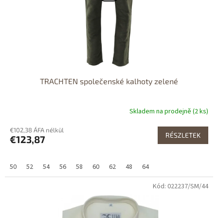
TRACHTEN společenské kalhoty zelené
Skladem na prodejně (2 ks)
€102,38 ÁFA nélkül
RÉSZLETEK
€123,87
50
52
54
56
58
60
62
48
64
Kód: 022237/SM/44
Dostupné i na
prodejně
Dostupnost 24h