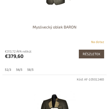
Myslivecký oblek BARON
Na dotaz
€313,72 ÁFA nélkül
RÉSZLETEK
€379,60
52/3
56/5
58/5
Kód: AF-105012465