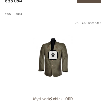
€331,64
56/5
58/4
Kód: AF-105010484
Dostupné i na
prodejně
Dostupnost 24h
Myslivecký oblek LORD