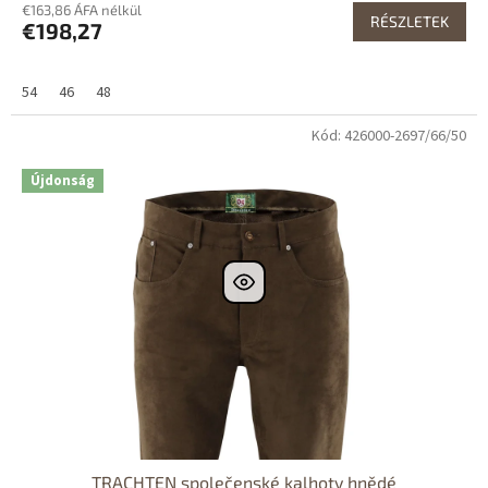
€163,86 ÁFA nélkül
RÉSZLETEK
€198,27
54
46
48
Kód: 426000-2697/66/50
Dostupné i na
prodejně
Újdonság
TRACHTEN společenské kalhoty hnědé