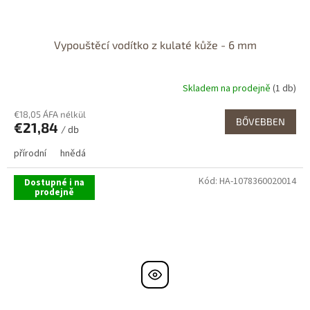
Vypouštěcí vodítko z kulaté kůže - 6 mm
Skladem na prodejně
(1 db)
€18,05 ÁFA nélkül
BŐVEBBEN
€21,84
/ db
přírodní
hnědá
Kód:
HA-1078360020014
Dostupné i na
prodejně