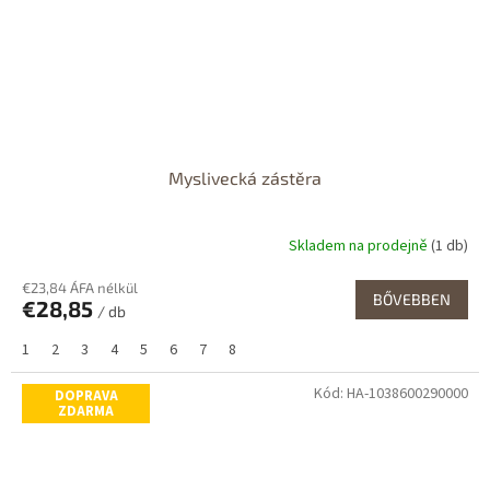
Myslivecká zástěra
Skladem na prodejně
(1 db)
A
termék
€23,84 ÁFA nélkül
átlagos
BŐVEBBEN
€28,85
értékelése
/ db
5-
1
2
3
4
5
6
7
8
ből
3,6
Kód:
HA-1038600290000
csillag.
DOPRAVA
ZDARMA