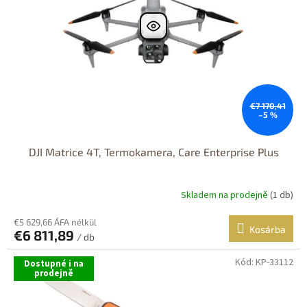
€7 170,41
–5 %
DJI Matrice 4T, Termokamera, Care Enterprise Plus
Skladem na prodejně
(1 db)
€5 629,66 ÁFA nélkül
Kosárba
€6 811,89
/ db
Kód:
KP-33112
Dostupné i na
prodejně