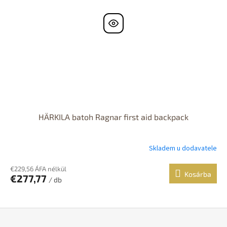
HÄRKILA batoh Ragnar first aid backpack
Skladem u dodavatele
A
termék
átlagos
€229,56 ÁFA nélkül
Kosárba
€277,77
értékelése
/ db
5-
ből
5,0
csillag.