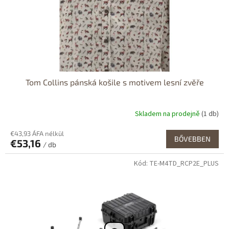
H
R
A
D
A
s
Tom Collins pánská košile s motivem lesní zvěře
.
r
Skladem na prodejně
(1 db)
.
€43,93 ÁFA nélkül
o
BŐVEBBEN
€53,16
/ db
.
Kód:
TE-M4TD_RCP2E_PLUS