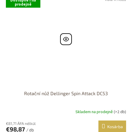
Dostupné i na
prodejně
5,0
csillag.
Rotační nůž Dellinger Spin Attack DC53
Skladem na prodejně
(>2 db)
A
termék
átlagos
€81,71 ÁFA nélkül
Kosárba
€98,87
értékelése
/ db