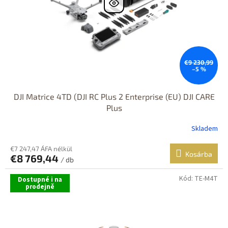
€9 230,99
–5 %
DJI Matrice 4TD (DJI RC Plus 2 Enterprise (EU) DJI CARE
Plus
Skladem
€7 247,47 ÁFA nélkül
Kosárba
€8 769,44
/ db
Kód:
TE-M4T
Dostupné i na
prodejně