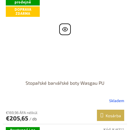
csillag.
prodejně
DOPRAVA
ZDARMA
Stopařské barvářské boty Wasgau PU
Skladem
A
termék
átlagos
€169,96 ÁFA nélkül
Kosárba
€205,65
értékelése
/ db
5-
ből
Kód:
K-H311