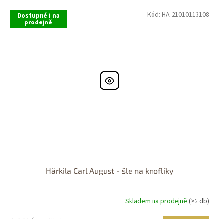
5-
ből
Kód:
HA-21010113108
Dostupné i na
prodejně
5,0
csillag.
Härkila Carl August - šle na knoflíky
Skladem na prodejně
(>2 db)