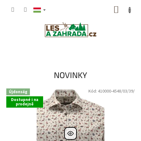
Ugrás
KOSÁR
a
fő
tartalomhoz
O
n
á
NOVINKY
s
-
Kód:
410000-4548/03/39/
Újdonság
L
Dostupné i na
E
prodejně
S
A
Z
A