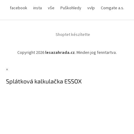
facebook
insta
vše
Puškohledy
vvlp
Comgate a.s.
Shoptet készítette
Copyright 2026
lesazahrada.cz
. Minden jog fenntartva.
×
Splátková kalkulačka ESSOX