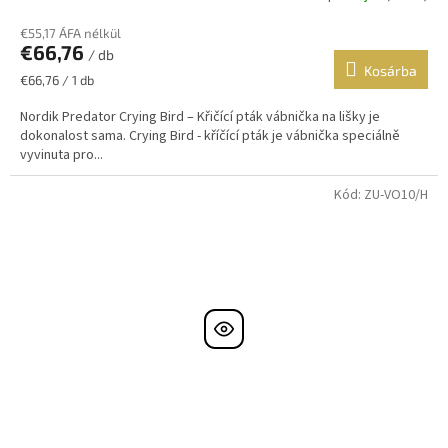
termék
€55,17 ÁFA nélkül
átlagos
€66,76
értékelése
/ db
Kosárba
5-
Egységár:
€66,76 / 1 db
ből
5,0
Nordik Predator Crying Bird – Křičící pták vábnička na lišky je
csillag.
dokonalost sama. Crying Bird - kříčící pták je vábnička speciálně
vyvinuta pro...
Kód:
ZU-VO10/H