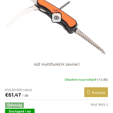
nůž multifunkční zavírací
Skladem na prodejně
(>2 db)
A
termék
átlagos
€50,80 ÁFA nélkül
Kosárba
€61,47
értékelése
/ db
5-
ből
Kód:
WAS-2
Újdonság
5,0
Dostupné i na