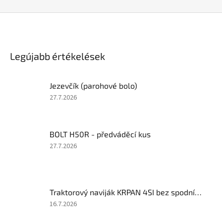
Legújabb értékelések
Jezevčík (parohové bolo)
A
27.7.2026
termék
értékelése
5-
BOLT H50R - předváděcí kus
ből
5
A
27.7.2026
csillag.
termék
értékelése
5-
ből
Traktorový naviják KRPAN 4SI bez spodní kladky
5
csillag.
A
16.7.2026
termék