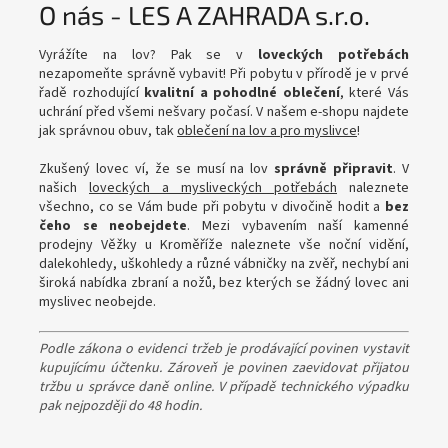
O nás - LES A ZAHRADA s.r.o.
Vyrážíte na lov? Pak se v
loveckých potřebách
nezapomeňte správně vybavit! Při pobytu v přírodě je v prvé
řadě rozhodující
kvalitní a pohodlné oblečení
, které Vás
uchrání před všemi nešvary počasí. V našem e-shopu najdete
jak správnou obuv, tak
oblečení na lov a pro myslivce
!
Zkušený lovec ví, že se musí na lov
správně připravit
. V
našich
loveckých a mysliveckých potřebách
naleznete
všechno, co se Vám bude při pobytu v divočině hodit a
bez
čeho se neobejdete
. Mezi vybavením naší kamenné
prodejny Věžky u Kroměříže naleznete vše noční vidění,
dalekohledy, uškohledy a různé vábničky na zvěř, nechybí ani
široká nabídka zbraní a nožů, bez kterých se žádný lovec ani
myslivec neobejde.
Podle zákona o evidenci tržeb je prodávající povinen vystavit
kupujícímu účtenku. Zároveň je povinen zaevidovat přijatou
tržbu u správce daně online. V případě technického výpadku
pak nejpozději do 48 hodin.