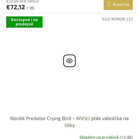
€59,60 ÁFA nélkül
Kosárba
€72,12
/ db
Kód:
NORDIK 112
Dostupné i na
prodejně
Nordik Predator Crying Bird – Křičící pták vábnička na
lišky
Skladem na prodejně
(>2 db)
A