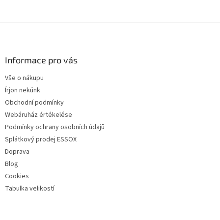
értékelése
5-
ből
L
5
á
csillag.
b
l
Informace pro vás
é
Vše o nákupu
c
Írjon nekünk
Obchodní podmínky
Webáruház értékelése
Podmínky ochrany osobních údajů
Splátkový prodej ESSOX
Doprava
Blog
Cookies
Tabulka velikostí