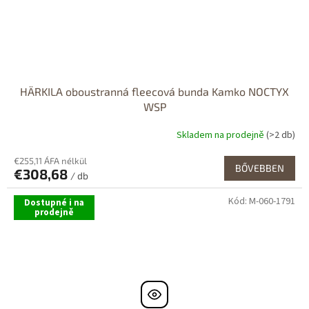
HÄRKILA oboustranná fleecová bunda Kamko NOCTYX
WSP
Skladem na prodejně
(>2 db)
A
termék
€255,11 ÁFA nélkül
átlagos
BŐVEBBEN
€308,68
értékelése
/ db
5-
Kód:
M-060-1791
ből
Dostupné i na
prodejně
5,0
csillag.