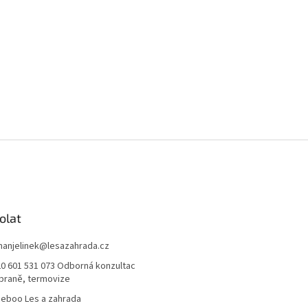
olat
anjelinek
@
lesazahrada.cz
0 601 531 073 Odborná konzultac
braně, termovize
eboo Les a zahrada