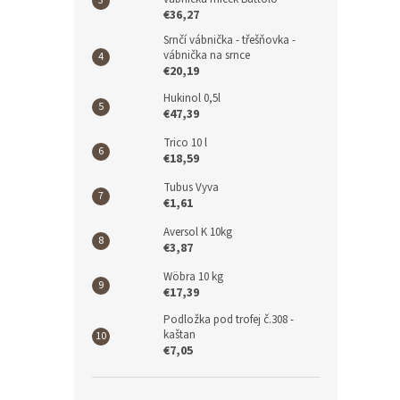
€36,27
Srnčí vábnička - třešňovka -
vábnička na srnce
€20,19
Hukinol 0,5l
€47,39
Trico 10 l
€18,59
Tubus Vyva
€1,61
Aversol K 10kg
€3,87
Wöbra 10 kg
€17,39
Podložka pod trofej č.308 -
kaštan
€7,05