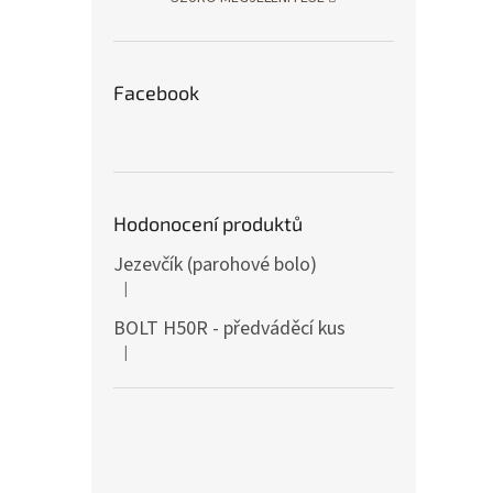
Facebook
Hodonocení produktů
Jezevčík (parohové bolo)
|
A termék értékelése 5-ből 5 csillag.
BOLT H50R - předváděcí kus
|
A termék értékelése 5-ből 5 csillag.