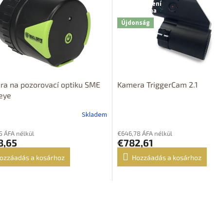
Nastřelení
zdarma
Újdonság
a na pozorovací optiku SME
Kamera TriggerCam 2.1
eye
Skladem
5 ÁFA nélkül
€646,78 ÁFA nélkül
8,65
€782,61
ozzáadás a kosárhoz
Hozzáadás a kosárhoz
L
i
s