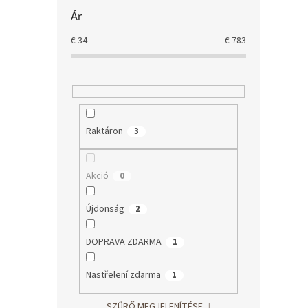
Ár
€
34
€
783
Raktáron
3
Akció
0
Újdonság
2
DOPRAVA ZDARMA
1
Nastřelení zdarma
1
SZŰRŐ MEGJELENÍTÉSE