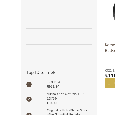
e
l
r
k
m
r
é
e
k
n
e
d
k
e
l
z
i
Kamer
é
s
Bulls
s
t
e
á
j
€122,8
Top 10 termék
a
€14
LUMI P13
H
€572,84
Mikina s potiskem WADERA
158/164
€36,68
Original Buttolo-Blatter Srnčí
vábnička míček Buttolo