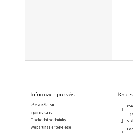
L
á
b
l
é
Informace pro vás
Kapcs
c
Vše o nákupu
rom
Írjon nekünk
+42
Obchodní podmínky
e z
Webáruház értékelése
Fac