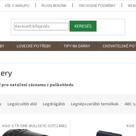
VŠE O NÁKUPU
ÍRJON NEKÜNK
OBCHODNÍ PODMÍNKY
WEB
KERESÉS
BY
LOVECKÉ POTŘEBY
TIPY NA DÁRKY
CHOVATELSKÉ PO
ery
í pro natáčení záznamu z puškohledu
k
Legolcsóbb elöl
Legdrágább
Legnépszerűbb termékek
ABC s
Kód: STR-SME-BULLSEYE-SCP/14682
Kód:
DOPRAVA
ZDARMA