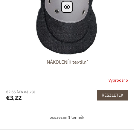
NÁKOLENÍK textilní
Vyprodáno
€2,66 ÁFA nélkül
RÉSZLETEK
€3,22
összesen
8
termék
L
i
s
L