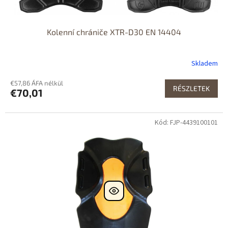
Kolenní chrániče XTR-D30 EN 14404
Skladem
€57,86 ÁFA nélkül
RÉSZLETEK
€70,01
Kód: FJP-4439100101