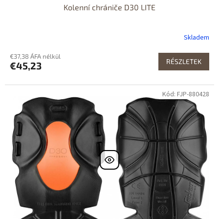
Kolenní chrániče D30 LITE
Skladem
€37,38 ÁFA nélkül
RÉSZLETEK
€45,23
Kód: FJP-880428