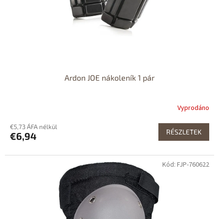
Ardon JOE nákoleník 1 pár
Vyprodáno
€5,73 ÁFA nélkül
RÉSZLETEK
€6,94
Kód: FJP-760622