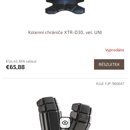
Kolenní chrániče XTR-D30, vel. UNI
Vyprodáno
€54,45 ÁFA nélkül
RÉSZLETEK
€65,88
Kód: FJP-960647