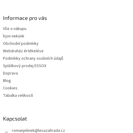
t
á
a
b
i
l
Informace pro vás
r
é
á
Vše o nákupu
c
n
Írjon nekünk
y
í
Obchodní podmínky
t
Webáruház értékelése
á
Podmínky ochrany osobních údajů
s
e
Splátkový prodej ESSOX
l
Doprava
e
Blog
m
e
Cookies
i
Tabulka velikostí
Kapcsolat
romanjelinek
@
lesazahrada.cz