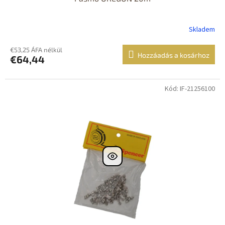
Skladem
€53,25 ÁFA nélkül
Hozzáadás a kosárhoz
€64,44
Kód: IF-21256100