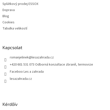
e
Splátkový prodej ESSOX
l
Doprava
e
Blog
m
e
Cookies
i
Tabulka velikostí
Kapcsolat
romanjelinek
@
lesazahrada.cz
+420 601 531 073 Odborná konzultace zbraně, termovize
Faceboo Les a zahrada
lesazahrada.cz
Kérdőív