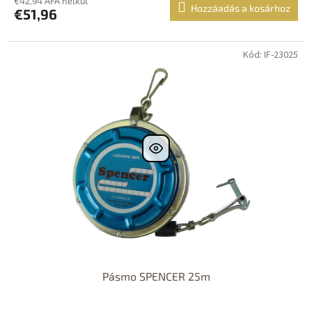
€42,94 ÁFA nélkül
Hozzáadás a kosárhoz
€51,96
Kód: IF-23025
Dostupné i na
prodejně
Dostupnost 24h
Pásmo SPENCER 25m