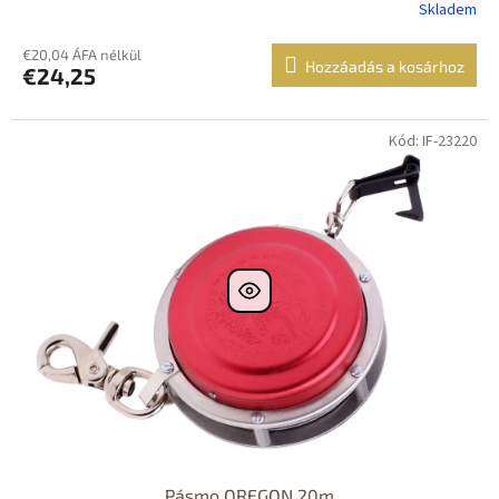
Skladem
€20,04 ÁFA nélkül
Hozzáadás a kosárhoz
€24,25
Kód: IF-23220
Pásmo OREGON 20m