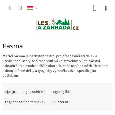
Ugrás
KOSÁR
a
fő
tartalomhoz
Pásma
Měřicí pásmo
je nezbytný nástroj pro přesné měření délek a
vzdáleností, který se široce využívá ve stavebnictví, truhlářství,
zahradničení a mnoha dalších oborech. Naše nabídka měřicích pásem
zahrnuje různé délky a typy, aby vyhověla vašim specifickým
potřebám.
T
e
Ajánljuk
Legolcsóbb elöl
Legdrágább
r
m
Legnépszerűbb termékek
ABC szerint
é
k