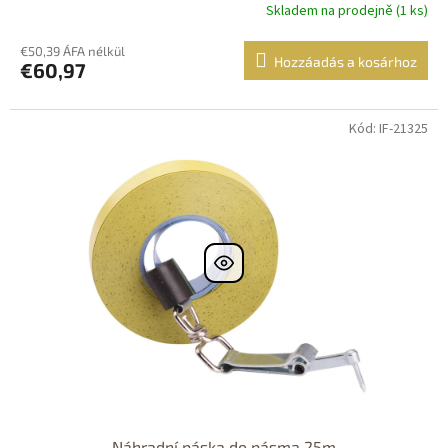
Skladem na prodejně (1 ks)
€50,39 ÁFA nélkül
Hozzáadás a kosárhoz
€60,97
Kód: IF-21325
Náhradní páska do pásma 25m