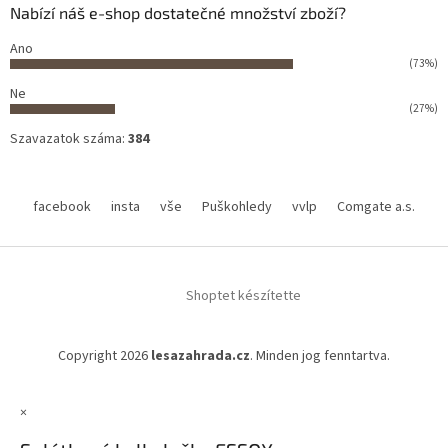
Nabízí náš e-shop dostatečné množství zboží?
Ano
(73%)
Ne
(27%)
Szavazatok száma:
384
facebook
insta
vše
Puškohledy
vvlp
Comgate a.s.
Shoptet készítette
Copyright 2026
lesazahrada.cz
. Minden jog fenntartva.
×