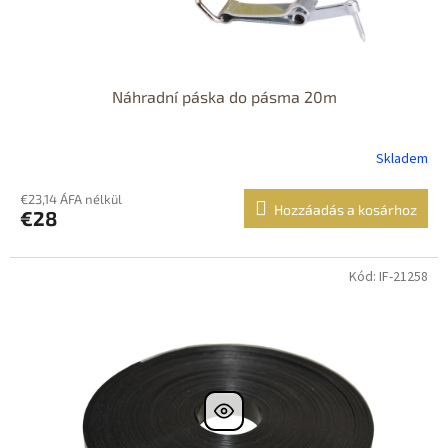
Náhradní páska do pásma 20m
Skladem
€23,14 ÁFA nélkül
Hozzáadás a kosárhoz
€28
Kód: IF-21258