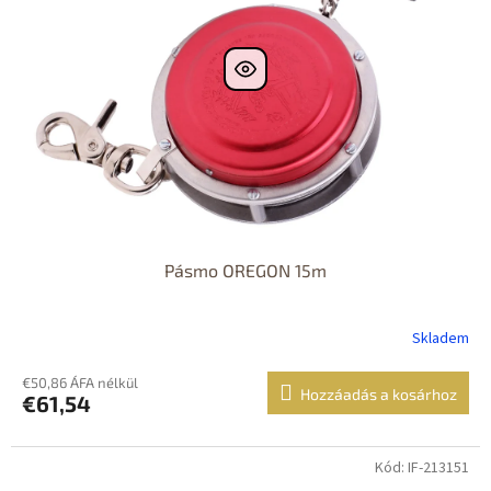
Pásmo OREGON 15m
Skladem
€50,86 ÁFA nélkül
Hozzáadás a kosárhoz
€61,54
Kód: IF-213151