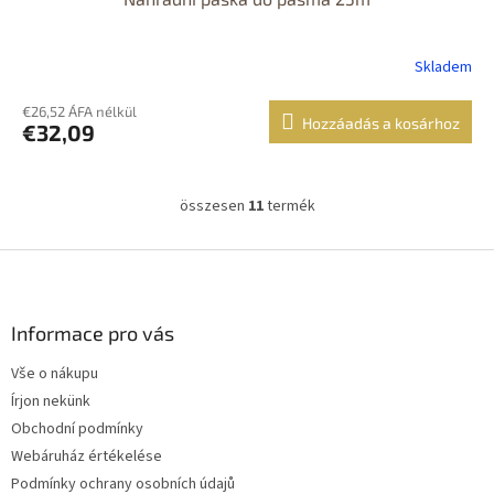
Skladem
€26,52 ÁFA nélkül
Hozzáadás a kosárhoz
€32,09
összesen
11
termék
L
i
s
L
t
á
a
b
i
l
Informace pro vás
r
é
á
Vše o nákupu
c
n
Írjon nekünk
y
í
Obchodní podmínky
t
Webáruház értékelése
á
Podmínky ochrany osobních údajů
s