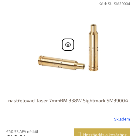
Kód: SU-SM39004
nastřelovací laser 7mmRM,338W Sightmark SM39004
Skladem
€40,53 ÁFA nélkül
Hozzáadás a kosárhoz