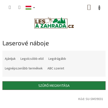
Ugrás
KOSÁR
a
fő
tartalomhoz
Laserové náboje
T
e
Ajánljuk
Legolcsóbb elöl
Legdrágább
r
m
Legnépszerűbb termékek
ABC szerint
é
k
e
SZŰRŐ MEGNYITÁSA
k
r
T
Kód: SU-SM39031
e
e
n
r