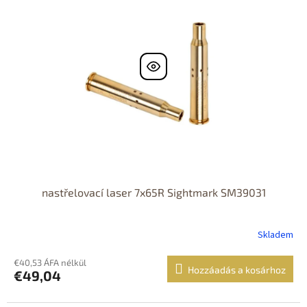
d
m
e
é
z
k
é
e
s
k
e
l
i
s
t
á
j
a
nastřelovací laser 7x65R Sightmark SM39031
Skladem
€40,53 ÁFA nélkül
Hozzáadás a kosárhoz
€49,04