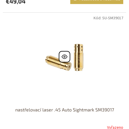
€49,04
Kód: SU-SM39017
nastřelovací laser .45 Auto Sightmark SM39017
Vyřazeno