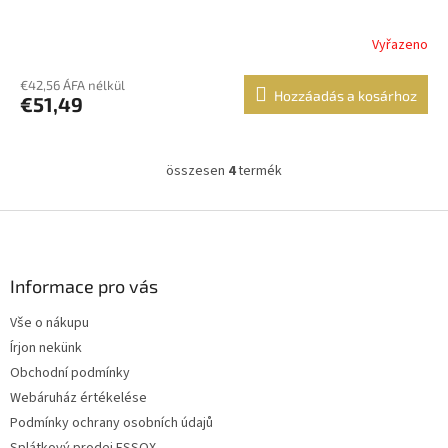
Vyřazeno
€42,56 ÁFA nélkül
Hozzáadás a kosárhoz
€51,49
összesen
4
termék
L
i
s
L
t
á
a
b
i
l
Informace pro vás
r
é
á
Vše o nákupu
c
n
Írjon nekünk
y
í
Obchodní podmínky
t
Webáruház értékelése
á
Podmínky ochrany osobních údajů
s
e
Splátkový prodej ESSOX