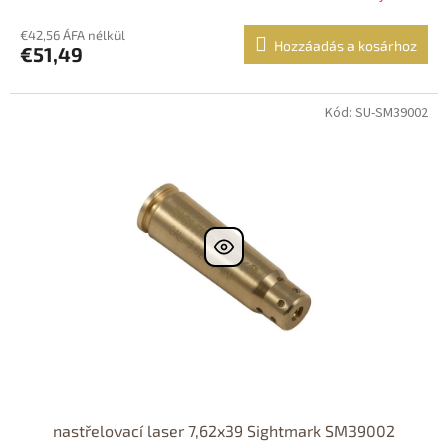
€42,56 ÁFA nélkül
Hozzáadás a kosárhoz
€51,49
Kód: SU-SM39002
nastřelovací laser 7,62x39 Sightmark SM39002