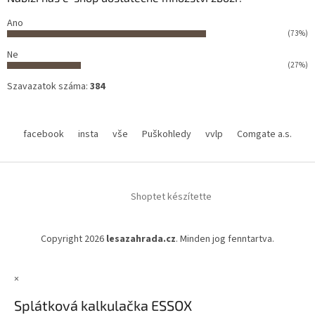
Ano
(73%)
Ne
(27%)
Szavazatok száma:
384
facebook
insta
vše
Puškohledy
vvlp
Comgate a.s.
Shoptet készítette
Copyright 2026
lesazahrada.cz
. Minden jog fenntartva.
×
Splátková kalkulačka ESSOX