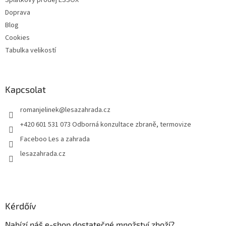
l
Doprava
e
Blog
m
e
Cookies
i
Tabulka velikostí
Kapcsolat
romanjelinek
@
lesazahrada.cz
+420 601 531 073 Odborná konzultace zbraně, termovize
Faceboo Les a zahrada
lesazahrada.cz
Kérdőív
Nabízí náš e-shop dostatečné množství zboží?