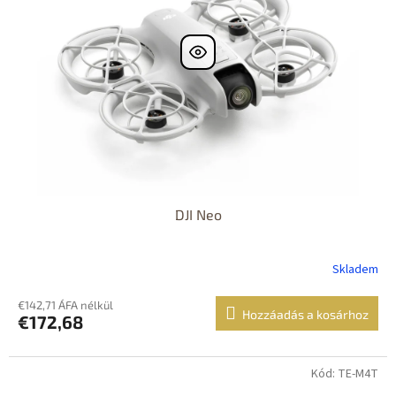
DJI Neo
Skladem
€142,71 ÁFA nélkül
Hozzáadás a kosárhoz
€172,68
Kód: TE-M4T
Dostupné i na
prodejně