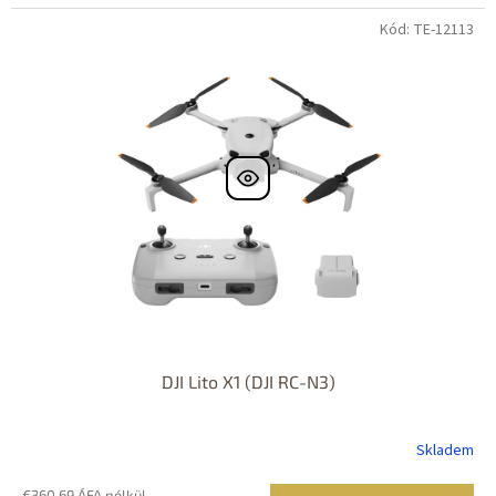
Kód: TE-12113
DJI Lito X1 (DJI RC-N3)
Skladem
€360,69 ÁFA nélkül