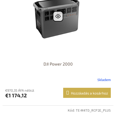
DJI Power 2000
Skladem
€970,35 ÁFA nélkül
Hozzáadás a kosárhoz
€1 174,12
Kód: TE-M4TD_RCP2E_PLUS