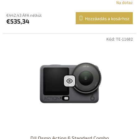
Na dotaz
€442,43 ÁFA nélkül
Hozzáadás a kosárhoz
€535,34
Kód: TE-11682
DJI Osmo Action 6 Standard Combo