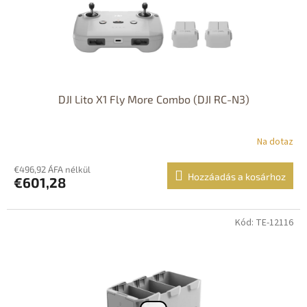
DJI Lito X1 Fly More Combo (DJI RC-N3)
Na dotaz
€496,92 ÁFA nélkül
Hozzáadás a kosárhoz
€601,28
Kód: TE-12116