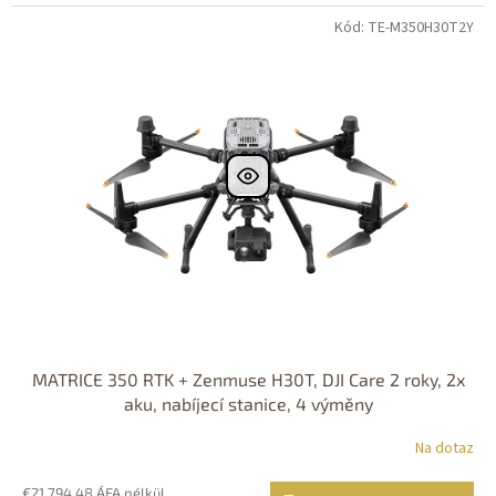
Kód: TE-M350H30T2Y
MATRICE 350 RTK + Zenmuse H30T, DJI Care 2 roky, 2x
aku, nabíjecí stanice, 4 výměny
Na dotaz
€21 794,48 ÁFA nélkül