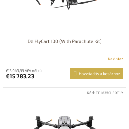
DJI FlyCart 100 (With Parachute Kit)
Na dotaz
€13 043,99 ÁFA nélkül
Hozzáadás a kosárhoz
€15 783,23
Kód: TE-M350H30T1Y