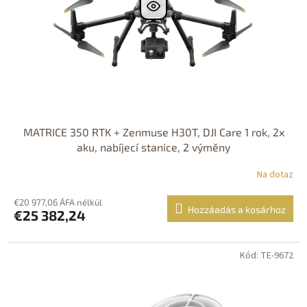
MATRICE 350 RTK + Zenmuse H30T, DJI Care 1 rok, 2x
aku, nabíjecí stanice, 2 výměny
Na dotaz
€20 977,06 ÁFA nélkül
Hozzáadás a kosárhoz
€25 382,24
Kód: TE-9672