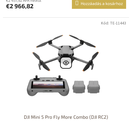
€2 451,92 ÁFA nélkül
Hozzáadás a kosárhoz
€2 966,82
Kód: TE-11443
DJI Mini 5 Pro Fly More Combo (DJI RC2)