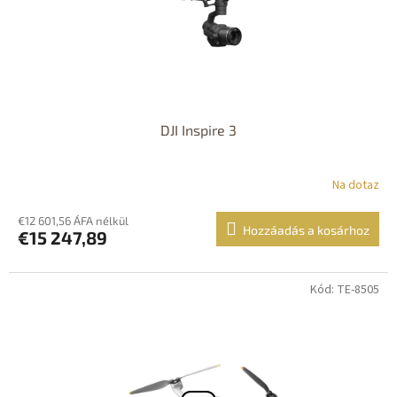
DJI Inspire 3
Na dotaz
€12 601,56 ÁFA nélkül
Hozzáadás a kosárhoz
€15 247,89
Kód: TE-8505