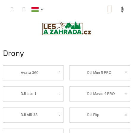
Ugrás
KOSÁR
a
fő
tartalomhoz
Drony
Avata 360
DJI Mini 5 PRO
DJI Lito 1
DJI Mavic 4 PRO
DJI AIR 3S
DJI Flip