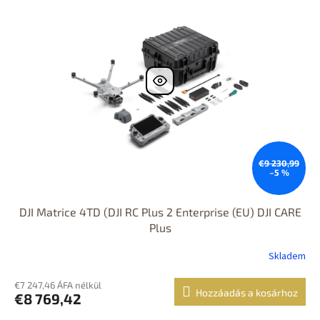
€9 230,99
–5 %
DJI Matrice 4TD (DJI RC Plus 2 Enterprise (EU) DJI CARE
Plus
Skladem
€7 247,46 ÁFA nélkül
Hozzáadás a kosárhoz
€8 769,42