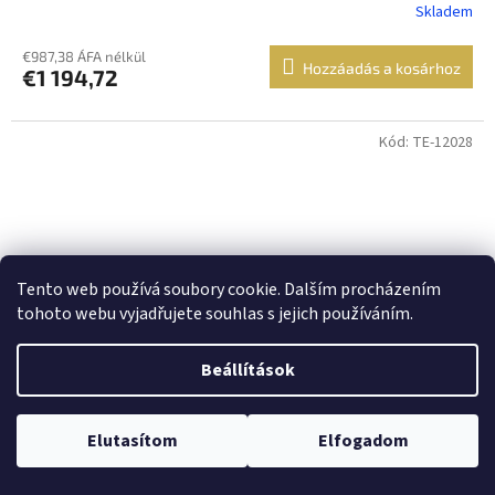
Skladem
€987,38 ÁFA nélkül
Hozzáadás a kosárhoz
€1 194,72
Kód: TE-12028
Tento web používá soubory cookie. Dalším procházením
tohoto webu vyjadřujete souhlas s jejich používáním.
Beállítások
Elutasítom
Elfogadom
DJI Avata 360 (DJI RC 2)