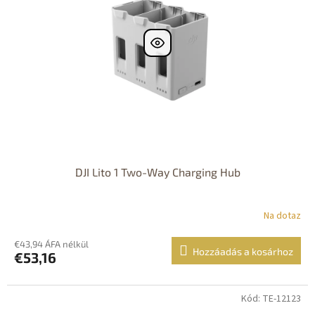
DJI Lito 1 Two-Way Charging Hub
Na dotaz
€43,94 ÁFA nélkül
Hozzáadás a kosárhoz
€53,16
Kód: TE-12123