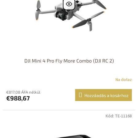
DJI Mini 4 Pro Fly More Combo (DJI RC 2)
Na dotaz
€817,08 ÁFA nélkül
Hozzáadás a kosárhoz
€988,67
Kód: TE-11168