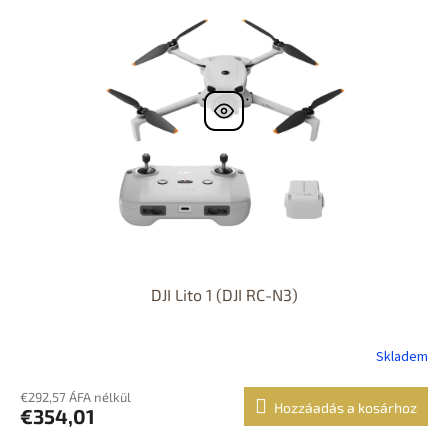
DJI Lito 1 (DJI RC-N3)
Skladem
€292,57 ÁFA nélkül
Hozzáadás a kosárhoz
€354,01