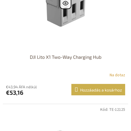
DJI Lito X1 Two-Way Charging Hub
Na dotaz
€43,94 ÁFA nélkül
Hozzáadás a kosárhoz
€53,16
Kód: TE-12125