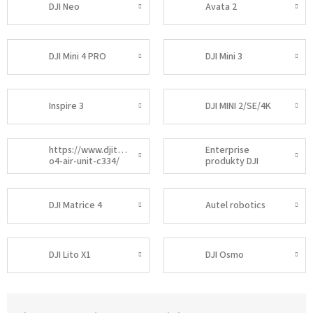
DJI Neo
Avata 2
DJI Mini 4 PRO
DJI Mini 3
Inspire 3
DJI MINI 2/SE/4K
https://www.djitelink.cz/dji-
Enterprise
o4-air-unit-c334/
produkty DJI
DJI Matrice 4
Autel robotics
DJI Lito X1
DJI Osmo
T