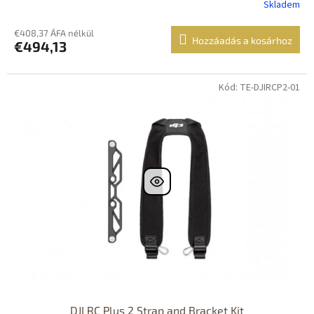
Skladem
€408,37 ÁFA nélkül
Hozzáadás a kosárhoz
€494,13
Kód: TE-DJIRCP2-01
DJI RC Plus 2 Strap and Bracket Kit