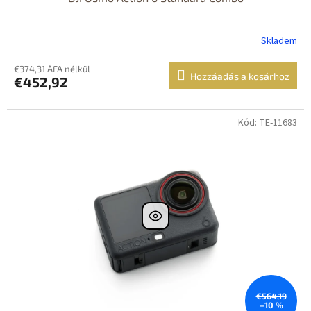
Skladem
€374,31 ÁFA nélkül
Hozzáadás a kosárhoz
€452,92
Kód: TE-11683
€564,19
–10 %