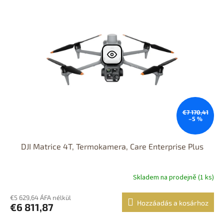
€7 170,41
–5 %
DJI Matrice 4T, Termokamera, Care Enterprise Plus
Skladem na prodejně (1 ks)
€5 629,64 ÁFA nélkül
Hozzáadás a kosárhoz
€6 811,87