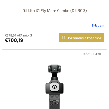
j
a
DJI Lito X1 Fly More Combo (DJI RC 2)
Skladem
€578,67 ÁFA nélkül
Hozzáadás a kosárhoz
€700,19
Kód: TE-12086