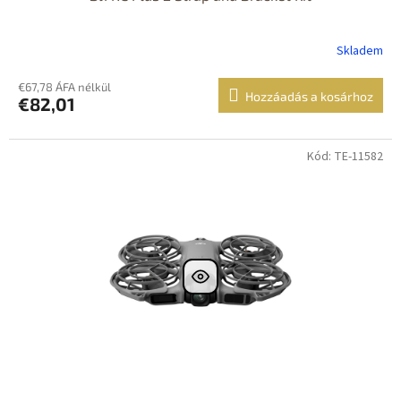
Skladem
€67,78 ÁFA nélkül
Hozzáadás a kosárhoz
€82,01
Kód: TE-11582