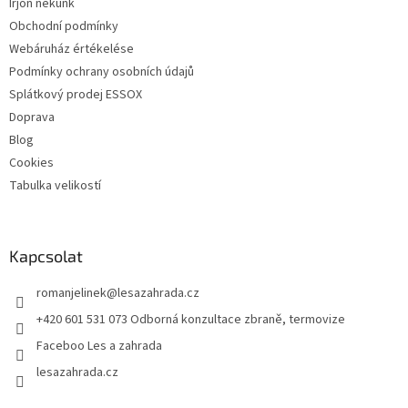
Írjon nekünk
y
í
Obchodní podmínky
t
Webáruház értékelése
á
Podmínky ochrany osobních údajů
s
e
Splátkový prodej ESSOX
l
Doprava
e
Blog
m
e
Cookies
i
Tabulka velikostí
Kapcsolat
romanjelinek
@
lesazahrada.cz
+420 601 531 073 Odborná konzultace zbraně, termovize
Faceboo Les a zahrada
lesazahrada.cz