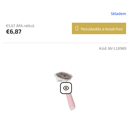
Skladem
€5,67 ÁFA nélkül
Hozzáadás a kosárhoz
€6,87
Kód: NV-118969