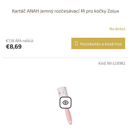
Kartáč ANAH jemný rozčesávací M pro kočky Zolux
Na dotaz
€7,18 ÁFA nélkül
Hozzáadás a kosárhoz
€8,69
Kód: NV-118982