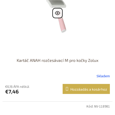
Kartáč ANAH rozčesávací M pro kočky Zolux
Skladem
€6,16 ÁFA nélkül
Hozzáadás a kosárhoz
€7,46
Kód: NV-118981