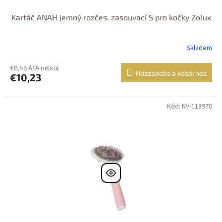
Kartáč ANAH jemný rozčes. zasouvací S pro kočky Zolux
Skladem
€8,46 ÁFA nélkül
Hozzáadás a kosárhoz
€10,23
Kód: NV-118970