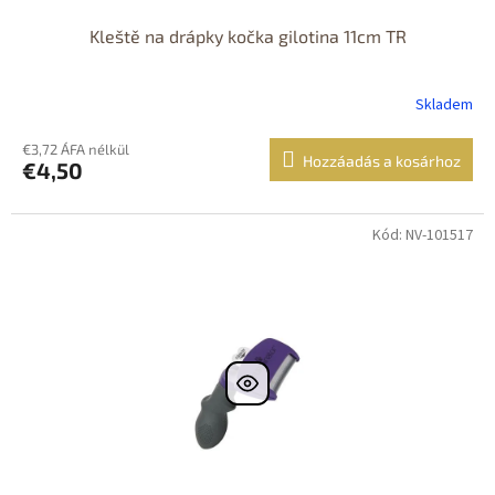
Kleště na drápky kočka gilotina 11cm TR
Skladem
€3,72 ÁFA nélkül
Hozzáadás a kosárhoz
€4,50
Kód: NV-101517