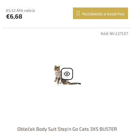
€5,52 ÁFA nélkül
Hozzáadás a kosárhoz
€6,68
Kód: NV-137157
Obleček Body Suit Step'n Go Cats 3XS BUSTER