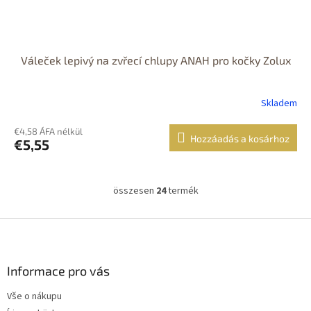
Váleček lepivý na zvřecí chlupy ANAH pro kočky Zolux
Skladem
€4,58 ÁFA nélkül
Hozzáadás a kosárhoz
€5,55
összesen
24
termék
L
i
s
L
t
á
a
b
i
l
Informace pro vás
r
é
á
Vše o nákupu
c
n