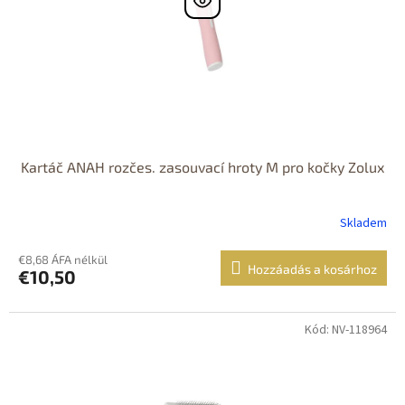
Kartáč ANAH rozčes. zasouvací hroty M pro kočky Zolux
Skladem
€8,68 ÁFA nélkül
Hozzáadás a kosárhoz
€10,50
Kód: NV-118964