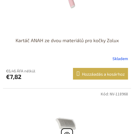
Kartáč ANAH ze dvou materiálů pro kočky Zolux
Skladem
€6,46 ÁFA nélkül
Hozzáadás a kosárhoz
€7,82
Kód: NV-118968