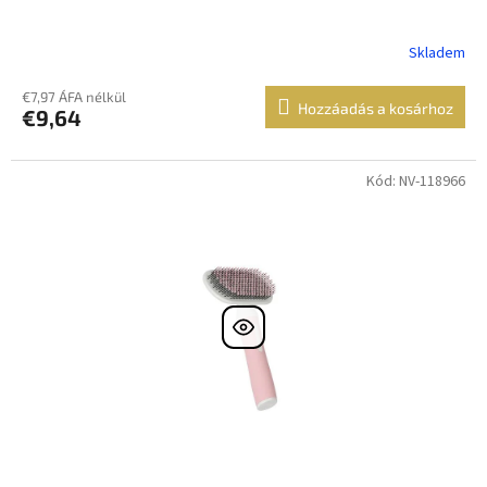
Skladem
€7,97 ÁFA nélkül
Hozzáadás a kosárhoz
€9,64
Kód: NV-118966