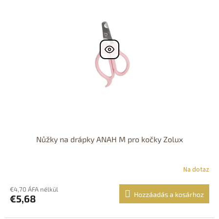
Nůžky na drápky ANAH M pro kočky Zolux
Na dotaz
€4,70 ÁFA nélkül
Hozzáadás a kosárhoz
€5,68