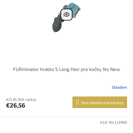
FURminator hrablo S Long Hair pro kočky 1ks New
Skladem
€21,95 ÁFA nélkül
Hozzáadás a kosárhoz
€26,56
Kód: NV-118965