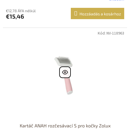
€12,78 ÁFA nélkül
Hozzáadás a kosárhoz
€15,46
Kód: NV-118963
Kartáč ANAH rozčesávací S pro kočky Zolux