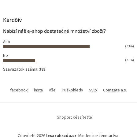
Kérdőív
Nabízí náš e-shop dostatečné množství zboží?
Ano
(73%)
Ne
(27%)
Szavazatok száma:
383
facebook
insta
vše
Puškohledy
vvlp
Comgate a.s.
Shoptet készítette
Copyright 2026
lesazahrada.cz
. Minden jog fenntartva.