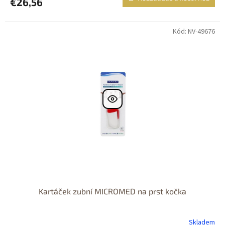
€26,56
Kód: NV-49676
Kartáček zubní MICROMED na prst kočka
Skladem