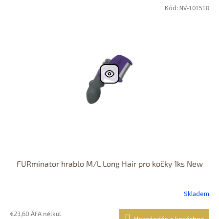
Kód: NV-101518
FURminator hrablo M/L Long Hair pro kočky 1ks New
Skladem
€23,60 ÁFA nélkül
Hozzáadás a kosárhoz