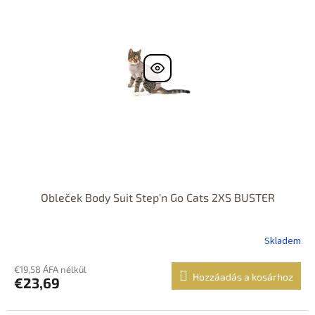
d
m
e
é
z
k
é
e
s
k
e
l
i
s
t
á
j
a
Obleček Body Suit Step'n Go Cats 2XS BUSTER
Skladem
€19,58 ÁFA nélkül
Hozzáadás a kosárhoz
€23,69