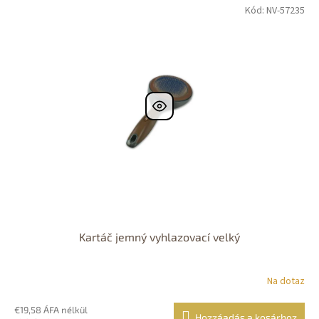
Kód: NV-57235
Kartáč jemný vyhlazovací velký
Na dotaz
€19,58 ÁFA nélkül
Hozzáadás a kosárhoz