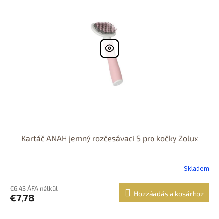
Kartáč ANAH jemný rozčesávací S pro kočky Zolux
Skladem
€6,43 ÁFA nélkül
Hozzáadás a kosárhoz
€7,78