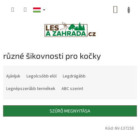
Ugrás
KOSÁR
a
fő
tartalomhoz
různé šikovnosti pro kočky
T
e
Ajánljuk
Legolcsóbb elöl
Legdrágább
r
m
Legnépszerűbb termékek
ABC szerint
é
k
e
SZŰRŐ MEGNYITÁSA
k
r
T
Kód: NV-137158
e
e
n
r