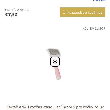
€6,05 ÁFA nélkül
Hozzáadás a kosárhoz
€7,32
Kód: NV-118967
Kartáč ANAH rozčes. zasouvací hroty S pro kočky Zolux