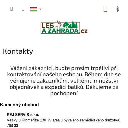
Ugrás
KOSÁR
a
fő
tartalomhoz
Kontakty
Vážení zákazníci, buďte prosím trpěliví při
kontaktování našeho eshopu. Během dne se
věnujeme zákazníkům, velkému množství
objednávek a expedici balíků. Děkujeme za
pochopení
Kamenný obchod
REJ SERVIS s.r.o.
Věžky u Kroměříže 130 (v areálu bývalého zemědělského družstva)
768 33