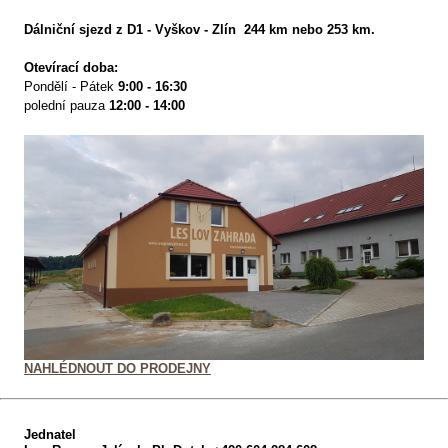
Dálniční sjezd z D1 - Vyškov - Zlín 244 km nebo 253 km.
Otevírací doba:
Pondělí - Pátek
9:00 - 16:30
polední pauza
12:00
- 14:00
NAHLÉDNOUT DO PRODEJNY
Jednatel