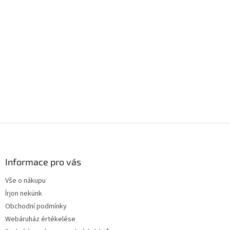
L
á
b
l
Informace pro vás
é
Vše o nákupu
c
Írjon nekünk
Obchodní podmínky
Webáruház értékelése