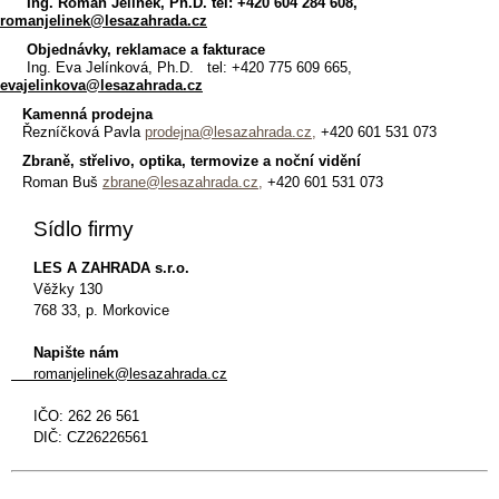
Ing. Roman Jelínek, Ph.D. tel: +420 604 284 608,
romanjelinek@lesazahrada.cz
Objednávky, reklamace a fakturace
Ing. Eva Jelínková, Ph.D. tel: +420 775 609 665,
evajelinkova@lesazahrada.cz
Kamenná p
rodejna
Řezníčková Pavla
prodejna@lesazahrada.cz,
+420 601 531 073
Zbraně, střelivo, optika, termovize a noční vidění
Roman Buš
zbrane@lesazahrada.cz,
+420 601 531 073
Sídlo firmy
LES A ZAHRADA s.r.o.
Věžky 130
768 33, p. Morkovice
Napište nám
romanjelinek@lesazahrada.cz
IČO: 262 26 561
DIČ: CZ26226561