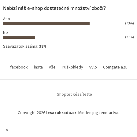
Nabízí náš e-shop dostatečné množství zboží?
Ano
(73%)
Ne
(27%)
Szavazatok száma:
384
facebook
insta
vše
Puškohledy
vvlp
Comgate a.s.
Shoptet készítette
Copyright 2026
lesazahrada.cz
. Minden jog fenntartva.
×