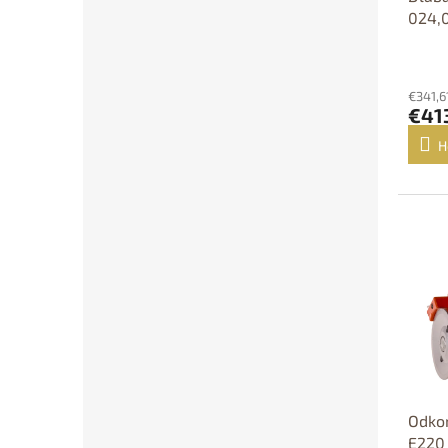
024,
€341,6
€41
H
D
Odko
E220