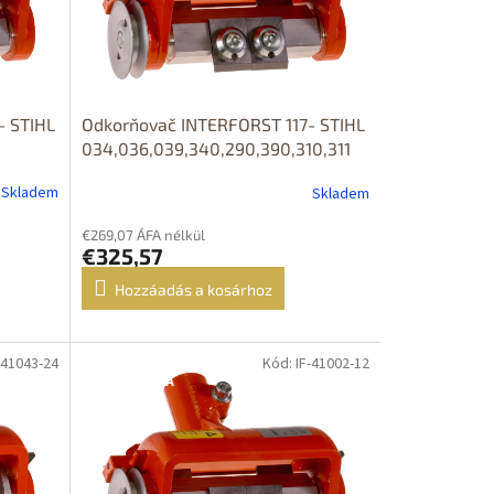
- STIHL
Odkorňovač INTERFORST 117- STIHL
034,036,039,340,290,390,310,311
Skladem
Skladem
€269,07 ÁFA nélkül
€325,57
Hozzáadás a kosárhoz
-41043-24
Kód: IF-41002-12
DOPRAVA
ZDARMA