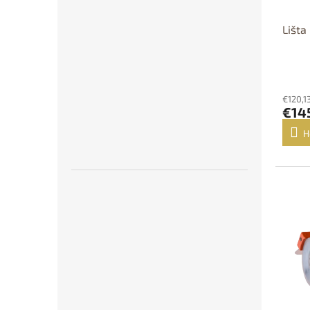
Lišta
€120,1
€14
H
D