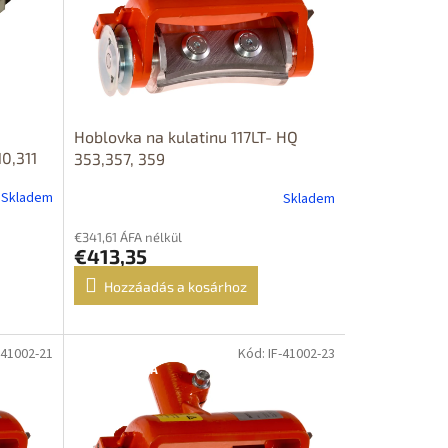
Hoblovka na kulatinu 117LT- HQ
0,311
353,357, 359
Skladem
Skladem
€341,61 ÁFA nélkül
€413,35
Hozzáadás a kosárhoz
-41002-21
Kód: IF-41002-23
DOPRAVA
ZDARMA