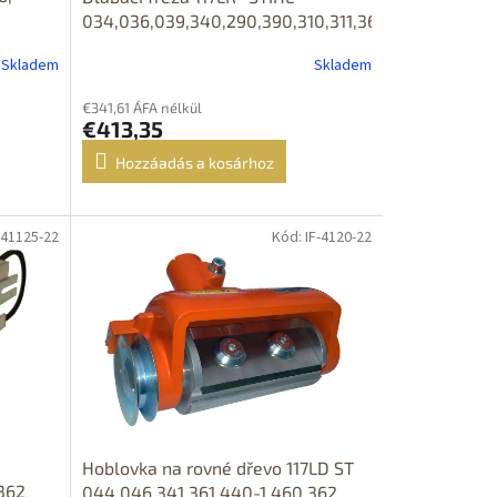
034,036,039,340,290,390,310,311,360
Skladem
Skladem
€341,61 ÁFA nélkül
€413,35
Hozzáadás a kosárhoz
-41125-22
Kód: IF-4120-22
DOPRAVA
ZDARMA
Hoblovka na rovné dřevo 117LD ST
362
044,046,341,361,440-1,460,362