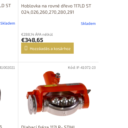
LD ST
Hoblovka na rovné dřevo 117LD ST
024,026,260,270,280,291
Skladem
Skladem
€288,14 ÁFA nélkül
€348,65
Hozzáadás a kosárhoz
-41002021
Kód: IF-41072-23
DOPRAVA
ZDARMA
6,
Dlabací fréza 117LR- STIHL