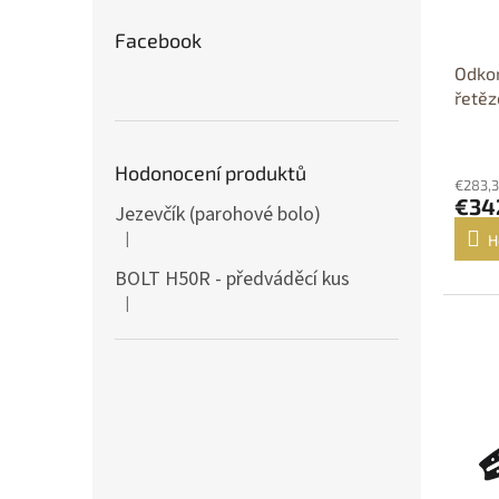
Facebook
Odkor
řetěz
Hodonocení produktů
€283,3
€34
Jezevčík (parohové bolo)
|
H
A termék értékelése 5-ből 5 csillag.
BOLT H50R - předváděcí kus
|
A termék értékelése 5-ből 5 csillag.