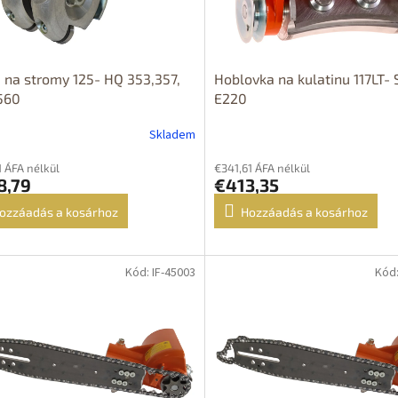
 na stromy 125- HQ 353,357,
Hoblovka na kulatinu 117LT- 
560
E220
Skladem
1 ÁFA nélkül
€341,61 ÁFA nélkül
8,79
€413,35
ozzáadás a kosárhoz
Hozzáadás a kosárhoz
Kód: IF-45003
Kód:
OPRAVA
DOPRAVA
ZDARMA
ZDARMA