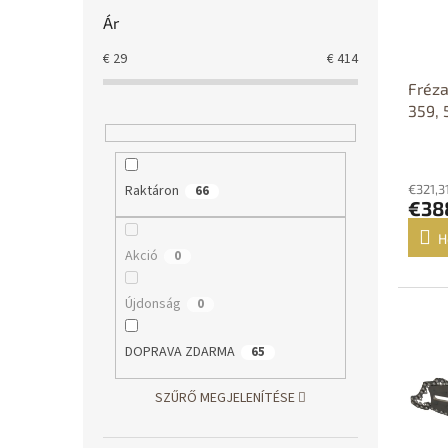
Ár
€
29
€
414
Fréza
359, 
Raktáron
€321,3
66
€38
H
Akció
0
Újdonság
0
D
DOPRAVA ZDARMA
65
SZŰRŐ MEGJELENÍTÉSE