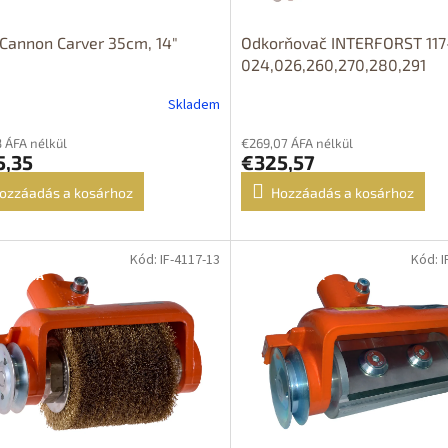
 Cannon Carver 35cm, 14"
Odkorňovač INTERFORST 117
024,026,260,270,280,291
Skladem
3 ÁFA nélkül
€269,07 ÁFA nélkül
5,35
€325,57
ozzáadás a kosárhoz
Hozzáadás a kosárhoz
Kód: IF-4117-13
Kód: I
OPRAVA
DOPRAVA
ZDARMA
ZDARMA