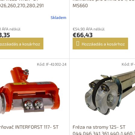
026,260,270,280,291
MS660
Skladem
1 ÁFA nélkül
€54,90 ÁFA nélkül
3,35
€66,43
ozzáadás a kosárhoz
Hozzáadás a kosárhoz
Kód: IF-41002-24
Kód: IF
OPRAVA
DOPRAVA
ZDARMA
ZDARMA
rňovač INTERFORST 117- ST
Fréza na stromy 125- ST
044,046,341,361,440-1,460,