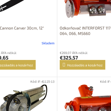
 Cannon Carver 30cm, 12"
Odkorňovač INTERFORST 117
064, 066, MS660
Skladem
5 ÁFA nélkül
€269,07 ÁFA nélkül
9,65
€325,57
ozzáadás a kosárhoz
Hozzáadás a kosárhoz
Kód: IF-41125-13
Kód: IF
OPRAVA
DOPRAVA
ZDARMA
ZDARMA