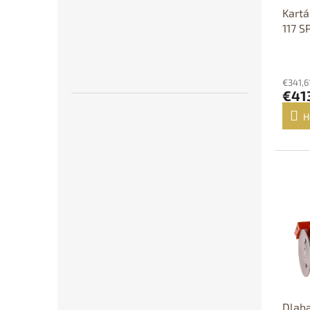
Kart
117 S
€341,6
€41
H
D
Dlaba