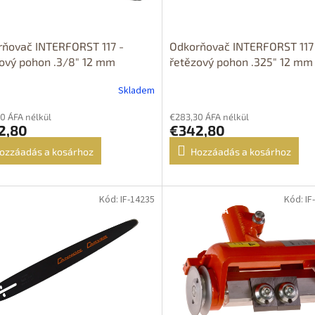
ňovač INTERFORST 117 -
Odkorňovač INTERFORST 117
ový pohon .3/8" 12 mm
řetězový pohon .325" 12 mm
Skladem
0 ÁFA nélkül
€283,30 ÁFA nélkül
2,80
€342,80
ozzáadás a kosárhoz
Hozzáadás a kosárhoz
Kód: IF-14235
Kód: IF
DOPRAVA
ZDARMA