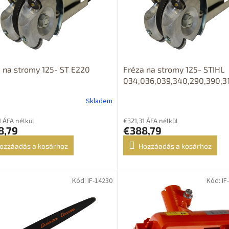
 na stromy 125- ST E220
Fréza na stromy 125- STIHL
034,036,039,340,290,390,31
Skladem
1 ÁFA nélkül
€321,31 ÁFA nélkül
8,79
€388,79
ozzáadás a kosárhoz
Hozzáadás a kosárhoz
Kód: IF-14230
Kód: IF
DOPRAVA
ZDARMA