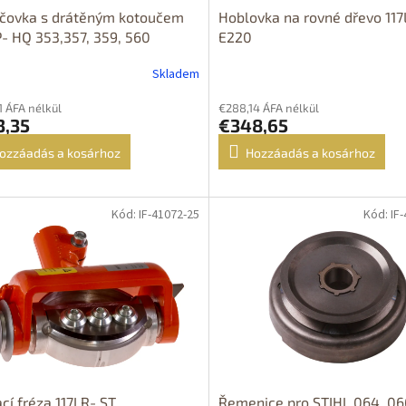
áčovka s drátěným kotoučem
Hoblovka na rovné dřevo 117
P- HQ 353,357, 359, 560
E220
Skladem
1 ÁFA nélkül
€288,14 ÁFA nélkül
3,35
€348,65
ozzáadás a kosárhoz
Hozzáadás a kosárhoz
Kód: IF-41072-25
Kód: IF
OPRAVA
ZDARMA
cí fréza 117LR- ST
Řemenice pro STIHL 064, 06