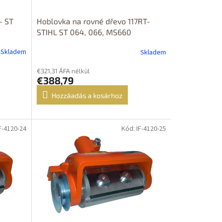
- ST
Hoblovka na rovné dřevo 117RT-
STIHL ST 064, 066, MS660
Skladem
Skladem
€321,31 ÁFA nélkül
€388,79
Hozzáadás a kosárhoz
F-4120-24
Kód: IF-4120-25
DOPRAVA
ZDARMA