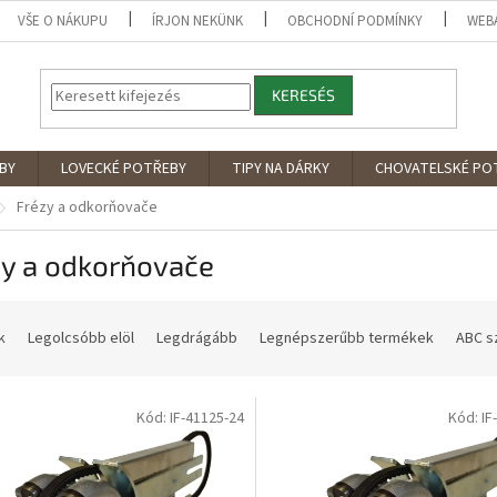
VŠE O NÁKUPU
ÍRJON NEKÜNK
OBCHODNÍ PODMÍNKY
WEB
KERESÉS
BY
LOVECKÉ POTŘEBY
TIPY NA DÁRKY
CHOVATELSKÉ PO
Frézy a odkorňovače
zy a odkorňovače
k
Legolcsóbb elöl
Legdrágább
Legnépszerűbb termékek
ABC s
Kód: IF-41125-24
Kód: IF
OPRAVA
DOPRAVA
ZDARMA
ZDARMA