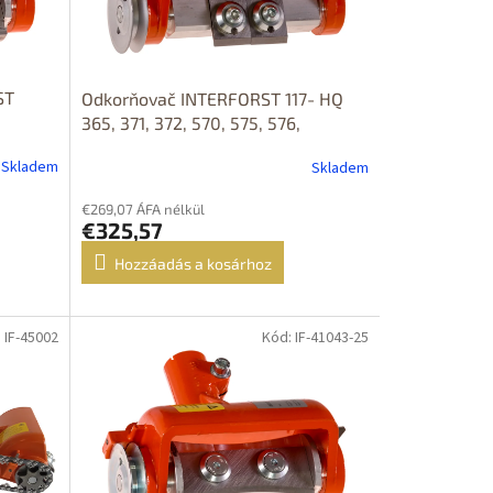
ST
Odkorňovač INTERFORST 117- HQ
365, 371, 372, 570, 575, 576,
Skladem
Skladem
€269,07 ÁFA nélkül
€325,57
Hozzáadás a kosárhoz
 IF-45002
Kód: IF-41043-25
DOPRAVA
ZDARMA