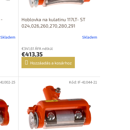
 -
Hoblovka na kulatinu 117LT- ST
024,026,260,270,280,291
Skladem
Skladem
€341,61 ÁFA nélkül
€413,35
Hozzáadás a kosárhoz
-41002-25
Kód: IF-41044-21
DOPRAVA
ZDARMA