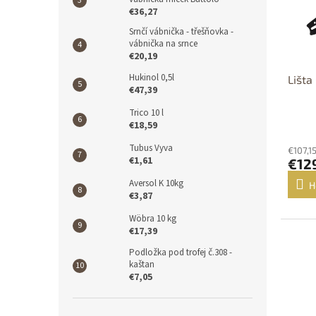
€36,27
Srnčí vábnička - třešňovka -
vábnička na srnce
€20,19
Hukinol 0,5l
Lišta
€47,39
Trico 10 l
€18,59
Tubus Vyva
€107,1
€1,61
€12
Aversol K 10kg
H
€3,87
Wöbra 10 kg
€17,39
D
Podložka pod trofej č.308 -
kaštan
€7,05