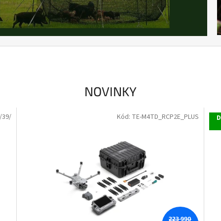
NOVINKY
/39/
Kód:
TE-M4TD_RCP2E_PLUS
D
223 990