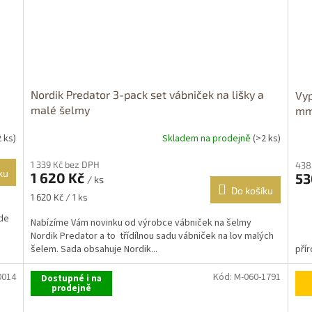
Nordik Predator 3-pack set vábniček na lišky a
Vyp
malé šelmy
m
2 ks)
Skladem na prodejně
(>2 ks)
Průměrné
hodnocení
1 339 Kč bez DPH
438
produktu
ku
1 620 Kč
53
je
/ ks
Do košíku
5,0
Měrná
1 620 Kč / 1 ks
z
cena:
ade
5
Nabízíme Vám novinku od výrobce vábniček na šelmy
hvězdiček.
Nordik Predator a to třídílnou sadu vábniček na lov malých
šelem. Sada obsahuje Nordik...
přír
0014
Kód:
M-060-1791
Dostupné i na
prodejně