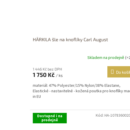
HÄRKILA šle na knoflíky Carl August
Skladem na prodejně
(>
1 446 Kč bez DPH
Do koší
1 750 Kč
/ ks
materiál: 47% Polyester/15% Nylon/38% Elastane,
Elastické - nastavitelné - kožená poutka pro knoflíky m
in EU
Kód:
HA-107836002
Dostupné i na
prodejně