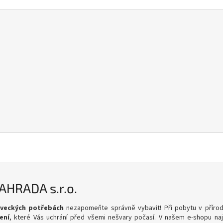
ZAHRADA s.r.o.
oveckých potřebách
nezapomeňte správně vybavit! Při pobytu v přírodě
ení
, které Vás uchrání před všemi nešvary počasí. V našem e-shopu na