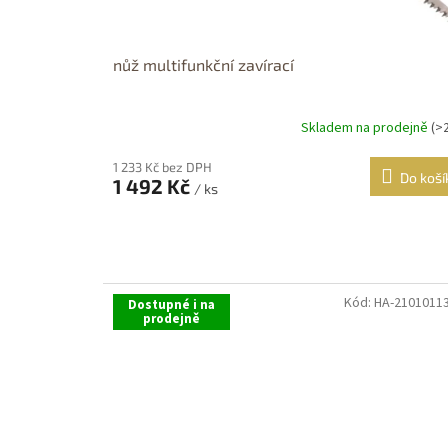
nůž multifunkční zavírací
Skladem na prodejně
(>
Průměrné
hodnocení
produktu
1 233 Kč bez DPH
Do koší
1 492 Kč
je
/ ks
5,0
z
5
hvězdiček.
Kód:
HA-2101011
Dostupné i na
prodejně