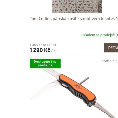
Tom Collins pánská košile s motivem lesní zvě
Skladem na prodejně
(
1 066 Kč bez DPH
DETAI
1 290 Kč
/ ks
Kód:
KP-3
Dostupné i na
prodejně