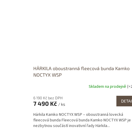
HÄRKILA oboustranná fleecová bunda Kamko
NOCTYX WSP
Skladem na prodejně
(>
Průměrné
hodnocení
6 190 Kč bez DPH
produktu
DETAI
7 490 Kč
je
/ ks
5,0
Härkila Kamko NOCTYX WSP – oboustranná lovecká
z
fleecová bunda Fleecová bunda Kamko NOCTYX WSP je
5
nezbytnou součástí inovativní řady Härkila...
hvězdiček.