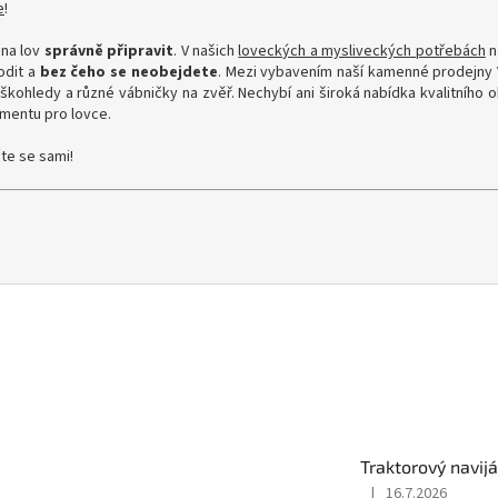
e
!
 na lov
správně připravit
. V našich
loveckých a mysliveckých potřebách
n
odit a
bez čeho se neobejdete
. Mezi vybavením naší kamenné prodejny
uškohledy a různé vábničky na zvěř. Nechybí ani široká nabídka kvalitního 
imentu pro lovce.
te se sami!
Traktorový navij
|
16.7.2026