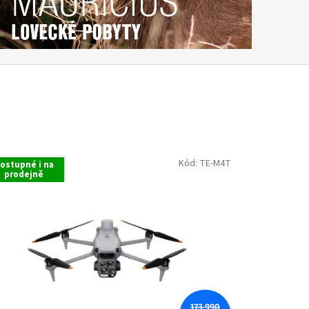
Kód:
TE-M4T
ostupné i na
prodejně
173 990