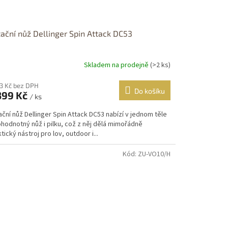
ační nůž Dellinger Spin Attack DC53
Skladem na prodejně
(>2 ks)
měrné
nocení
duktu
83 Kč bez DPH
Do košíku
399 Kč
/ ks
ční nůž Dellinger Spin Attack DC53 nabízí v jednom těle
hodnotný nůž i pilku, což z něj dělá mimořádně
tický nástroj pro lov, outdoor i...
zdiček.
Kód:
ZU-VO10/H