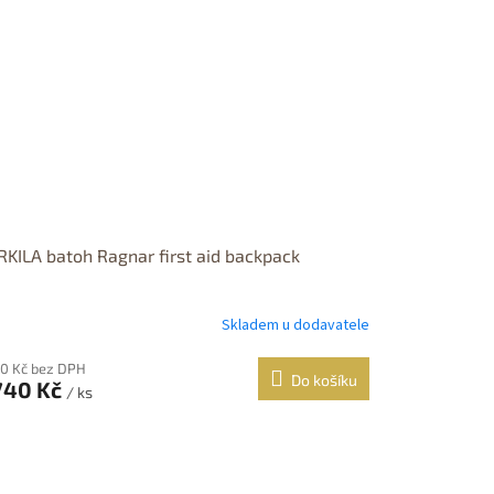
KILA batoh Ragnar first aid backpack
Skladem u dodavatele
měrné
nocení
duktu
70 Kč bez DPH
Do košíku
740 Kč
/ ks
zdiček.