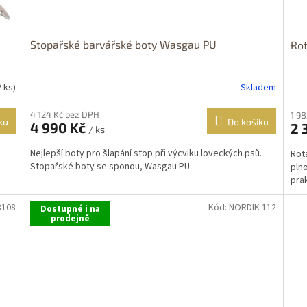
Stopařské barvářské boty Wasgau PU
Rot
2 ks)
Skladem
Průměrné
Prů
hodnocení
hod
produktu
pro
4 124 Kč bez DPH
1 9
ku
Do košíku
4 990 Kč
2 
je
je
/ ks
5,0
5,0
Nejlepší boty pro šlapání stop při výcviku loveckých psů.
Rota
z
z
Stopařské boty se sponou, Wasgau PU
plno
5
5
prak
hvězdiček.
hvě
3108
Kód:
NORDIK 112
Dostupné i na
prodejně