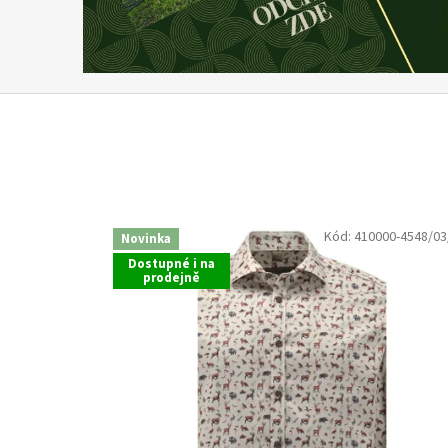
A
H
R
A
D
A
s
.
r
Kód:
410000-4548/03
Novinka
.
Dostupné i na
prodejně
o
.