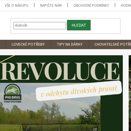
VŠE O NÁKUPU
NAPIŠTE NÁM
OBCHODNÍ PODMÍNKY
HODN
HLEDAT
LOVECKÉ POTŘEBY
TIPY NA DÁRKY
CHOVATELSKÉ POTŘ