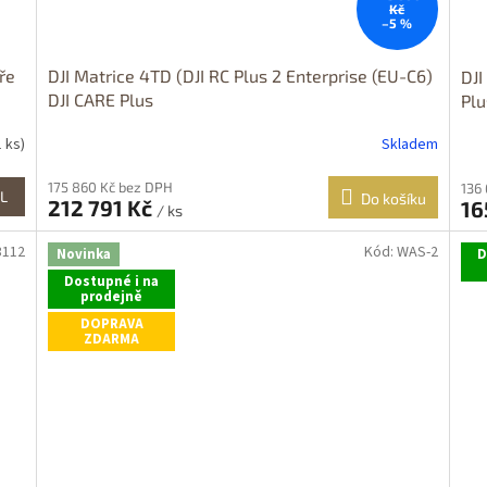
Kč
–5 %
ře
DJI Matrice 4TD (DJI RC Plus 2 Enterprise (EU-C6)
DJI
DJI CARE Plus
Plu
1 ks)
Skladem
175 860 Kč bez DPH
136
L
Do košíku
212 791 Kč
16
/ ks
3112
Kód:
WAS-2
Novinka
D
Dostupné i na
prodejně
DOPRAVA
ZDARMA