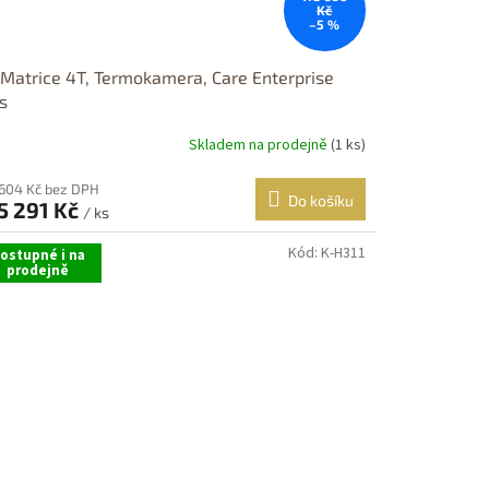
Kč
–5 %
 Matrice 4T, Termokamera, Care Enterprise
s
Skladem na prodejně
(1 ks)
 604 Kč bez DPH
Do košíku
5 291 Kč
/ ks
Kód:
K-H311
ostupné i na
prodejně