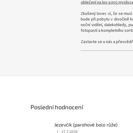
oblečení na lov a pro myslivc
Zkušený lovec ví, že se musí
bude při pobytu v divočině h
noční vidění, dalekohledy, p
fotopastí a kompletního sort
Zastavte se u nás a přesvědč
Poslední hodnocení
Jezevčík (parohové bolo růže)
|
27.7.2026