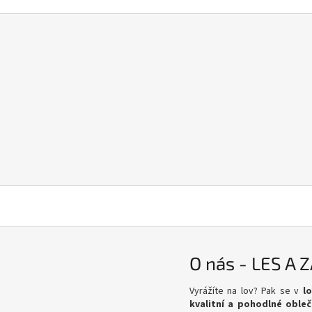
O nás - LES A 
Vyrážíte na lov? Pak se v
l
kvalitní a pohodlné obleč