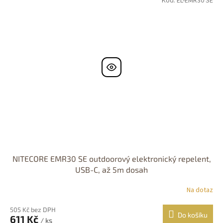
Kód:
EL-EMR30 SE
NITECORE EMR30 SE outdoorový elektronický repelent,
USB-C, až 5m dosah
Na dotaz
505 Kč bez DPH
Do košíku
611 Kč
/ ks