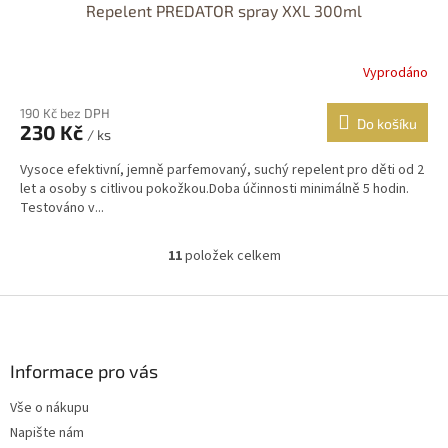
Repelent PREDATOR spray XXL 300ml
Vyprodáno
190 Kč bez DPH
Do košíku
230 Kč
/ ks
Vysoce efektivní, jemně parfemovaný, suchý repelent pro děti od 2
let a osoby s citlivou pokožkou.Doba účinnosti minimálně 5 hodin.
Testováno v...
11
položek celkem
O
v
l
Z
á
á
d
p
a
a
Informace pro vás
c
t
í
Vše o nákupu
í
p
Napište nám
r