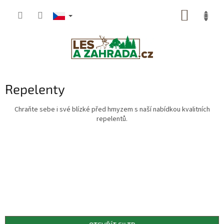
Přejít
NÁKUP
na
obsah
KOŠÍK
Repelenty
Chraňte sebe i své blízké před hmyzem s naší nabídkou kvalitních
repelentů.