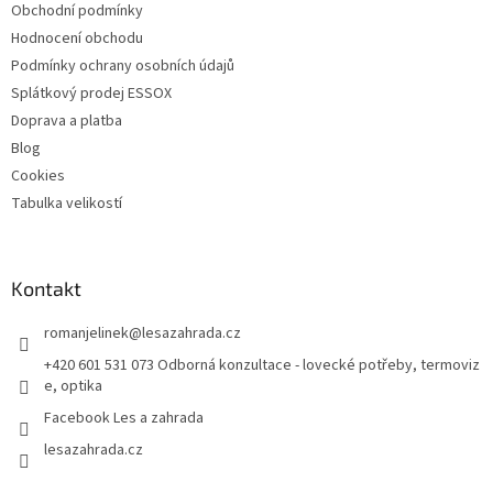
v
Obchodní podmínky
k
Hodnocení obchodu
y
Podmínky ochrany osobních údajů
v
ý
Splátkový prodej ESSOX
p
Doprava a platba
i
Blog
s
u
Cookies
Tabulka velikostí
Kontakt
romanjelinek
@
lesazahrada.cz
+420 601 531 073 Odborná konzultace - lovecké potřeby, termoviz
e, optika
Facebook Les a zahrada
lesazahrada.cz