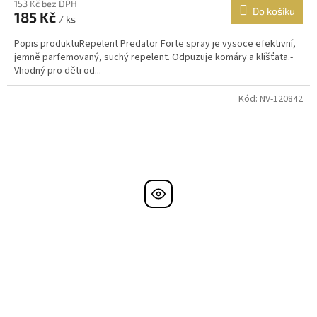
153 Kč bez DPH
Do košíku
185 Kč
/ ks
Popis produktuRepelent Predator Forte spray je vysoce efektivní,
jemně parfemovaný, suchý repelent. Odpuzuje komáry a klíšťata.-
Vhodný pro děti od...
Kód:
NV-120842