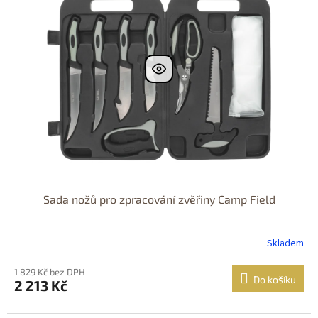
k
i
t
s
ů
p
r
o
d
u
k
t
ů
Sada nožů pro zpracování zvěřiny Camp Field
Skladem
1 829 Kč bez DPH
Do košíku
2 213 Kč