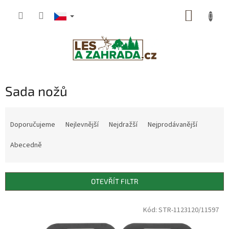
Přejít
NÁKUP
na
obsah
KOŠÍK
Sada nožů
Ř
a
Doporučujeme
Nejlevnější
Nejdražší
Nejprodávanější
z
e
Abecedně
n
í
p
OTEVŘÍT FILTR
r
o
V
Kód: STR-1123120/11597
d
ý
u
p