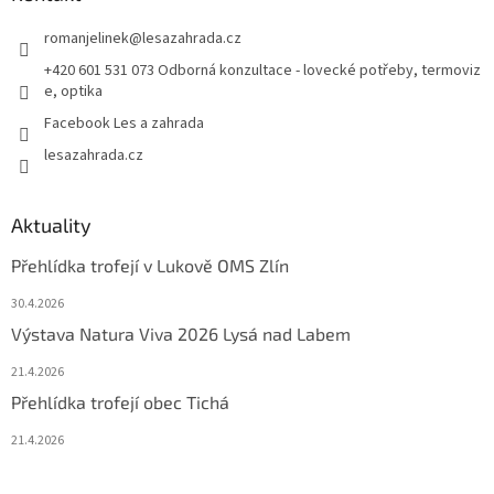
romanjelinek
@
lesazahrada.cz
+420 601 531 073 Odborná konzultace - lovecké potřeby, termoviz
e, optika
Facebook Les a zahrada
lesazahrada.cz
Aktuality
Přehlídka trofejí v Lukově OMS Zlín
30.4.2026
Výstava Natura Viva 2026 Lysá nad Labem
21.4.2026
Přehlídka trofejí obec Tichá
21.4.2026