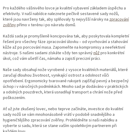
v
l
Pro každého vášnivého lovce je kvalitní vybavení základem úspěchu a
á
efektivity. V naší nabídce naleznete pečlivě sestavené sady nožů,
d
které jsou navrženy tak, aby splňovaly ty nejvyšší nároky na
zpracování
a
zvěřiny
přímo v terénu i po návratu domů.
c
í
Každá sada je promyšleně koncipována tak, aby poskytovala kompletní
p
řešení pro všechny fáze zpracování úlovku – od vyvrhování a stahování
r
kůže až po porcování masa. Zapomeňte na kompromisy a neefektivní
v
nástroje. S našimi sadami získáte vždy ten správný
nůž
pro konkrétní
k
úkol, což vám ušetří čas, námahu a zajistí precizní práci.
y
v
Naše sady obsahují nože vyrobené z vysoce kvalitních materiálů, které
ý
zaručují dlouhou životnost, vynikající ostrost a odolnost vůči
p
opotřebení. Ergonomicky tvarované rukojeti zajišťují pevný a bezpečný
i
úchop i v náročných podmínkách. Mnoho sad je dodáváno v praktických
s
a odolných pouzdrech, která usnadňují transport a chrání nože před
u
poškozením.
Ať už jste zkušený lovec, nebo teprve začínáte, investice do kvalitní
sady nožů se vám mnohonásobně vrátí v podobě snadnějšího a
hygieničtějšího zpracování zvěřiny. Prohlédněte si naši nabídku a
vyberte si sadu, která se stane vaším spolehlivým partnerem při
každém lovu.