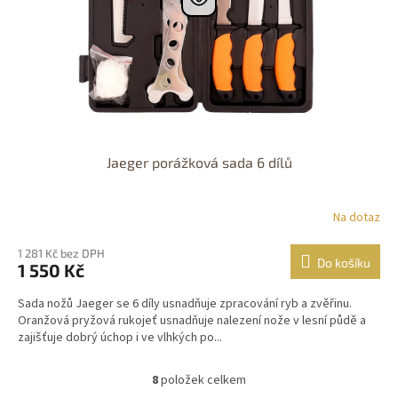
Jaeger porážková sada 6 dílů
Na dotaz
1 281 Kč bez DPH
Do košíku
1 550 Kč
Sada nožů Jaeger se 6 díly usnadňuje zpracování ryb a zvěřinu.
Oranžová pryžová rukojeť usnadňuje nalezení nože v lesní půdě a
zajišťuje dobrý úchop i ve vlhkých po...
8
položek celkem
O