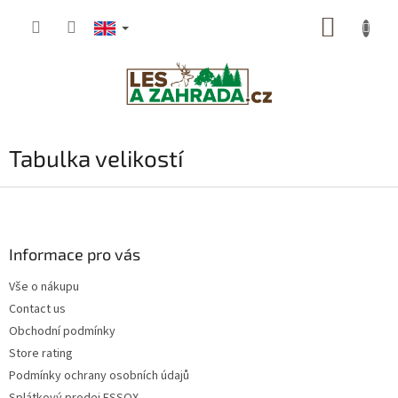
Skip
SHOPP
to
content
CART
Tabulka velikostí
F
o
o
t
Informace pro vás
e
Vše o nákupu
r
Contact us
Obchodní podmínky
Store rating
Podmínky ochrany osobních údajů
Splátkový prodej ESSOX