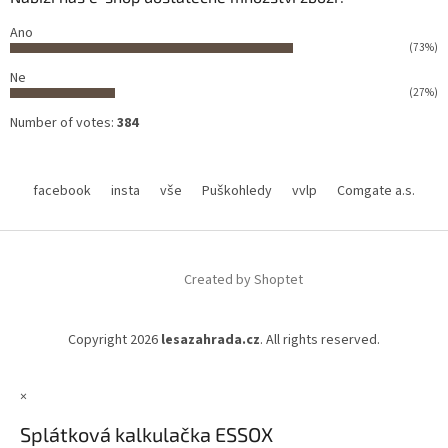
Ano
(73%)
Ne
(27%)
Number of votes:
384
facebook
insta
vše
Puškohledy
vvlp
Comgate a.s.
Created by Shoptet
Copyright 2026
lesazahrada.cz
. All rights reserved.
×
Splátková kalkulačka ESSOX