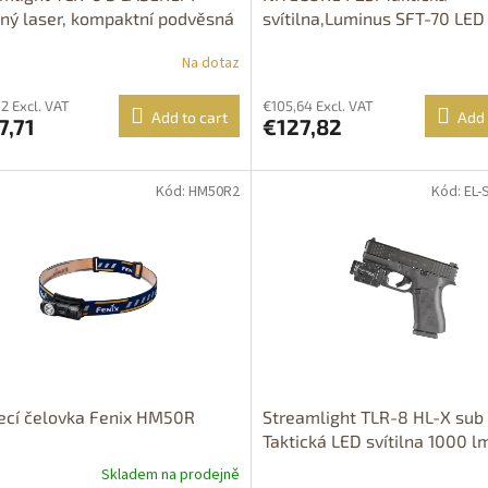
ný laser, kompaktní podvěsná
svítilna,Luminus SFT-70 LE
lna, 100 lm, PRODEJ MOŽNÝ
lm / 470 m, 1x 21700i
Na dotaz
 NA ÚZEMÍ ČR!!! Typ: Taurus
/ GX4 XL
2 Excl. VAT
€105,64 Excl. VAT
Add to cart
Add 
7,71
€127,82
Kód: HM50R2
Kód: EL
tupné i na
rodejně
upnost 24h
ecí čelovka Fenix HM50R
Streamlight TLR-8 HL-X sub
Taktická LED svítilna 1000 l
laserem,1xSL-B9, PRODEJ M
Skladem na prodejně