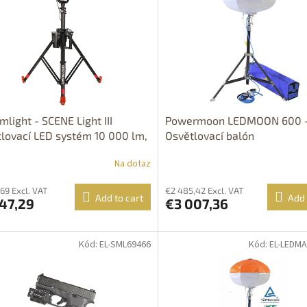
mlight - SCENE Light III
Powermoon LEDMOON 600 
lovací LED systém 10 000 lm,
Osvětlovací balón
v 223cm, dálk. ovládání
Na dotaz
,69 Excl. VAT
€2 485,42 Excl. VAT
Add to cart
Add 
47,29
€3 007,36
Kód: EL-SML69466
Kód: EL-LEDM