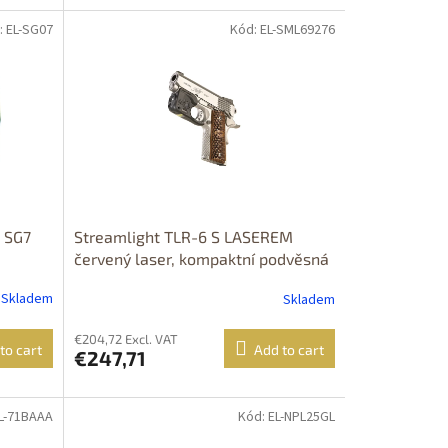
: EL-SG07
Kód: EL-SML69276
e SG7
Streamlight TLR-6 S LASEREM
červený laser, kompaktní podvěsná
svítilna, 100 lm, PRODEJ MOŽNÝ
Skladem
Skladem
POUZE NA ÚZEMÍ ČR!!! Typ: KIMBER
MICRO
€204,72 Excl. VAT
to cart
Add to cart
€247,71
EL-71BAAA
Kód: EL-NPL25GL