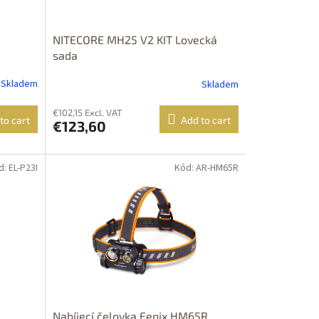
NITECORE MH25 V2 KIT Lovecká
sada
Skladem
Skladem
€102,15 Excl. VAT
to cart
Add to cart
€123,60
: EL-P23I
Kód: AR-HM65R
Dostupné i na
prodejně
Dostupnost 24h
Nabíjecí čelovka Fenix HM65R