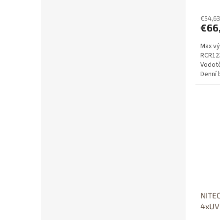
€54,63
€66
Max vý
RCR123
Vodotě
Denní b
NITEC
4xUV 
W,180