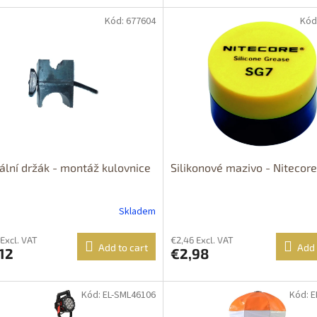
Kód: 677604
Kód
ální držák - montáž kulovnice
Silikonové mazivo - Nitecor
Skladem
 Excl. VAT
€2,46 Excl. VAT
Add to cart
Add 
12
€2,98
Kód: EL-SML46106
Kód: 