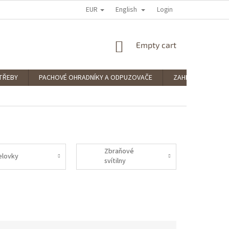
EUR
English
 RATING
PODMÍNKY OCHRANY OSOBNÍCH ÚDAJŮ
Login
SPLÁTKOVÝ PRODE
SHOPPING
Empty cart
CART
TŘEBY
PACHOVÉ OHRADNÍKY A ODPUZOVAČE
ZAHRADNÍ POTŘE
Zbraňové
elovky
svítilny