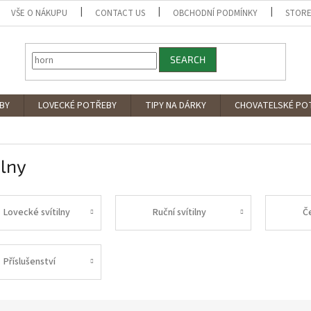
VŠE O NÁKUPU
CONTACT US
OBCHODNÍ PODMÍNKY
STORE
SEARCH
BY
LOVECKÉ POTŘEBY
TIPY NA DÁRKY
CHOVATELSKÉ PO
ilny
Lovecké svítilny
Ruční svítilny
Č
Příslušenství