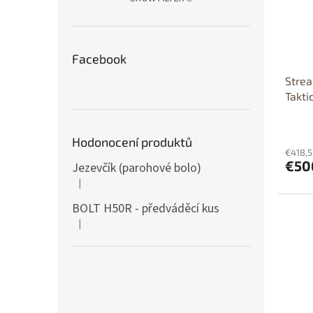
Facebook
Strea
Takti
lase
POUZE
Hodonocení produktů
laser
€418,5
€50
Jezevčík (parohové bolo)
|
The product rating is 5 out of 5 stars.
BOLT H50R - předváděcí kus
|
The product rating is 5 out of 5 stars.