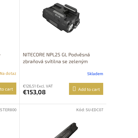
-
NITECORE NPL25 GL Podvěsná
zbraňová svítilna se zeleným
laserem, výkon 900 lm, dosvit 216
Na dotaz
Skladem
m,Li-ion aku. 500mAh, PRODEJ
MOŽNÝ POUZE NA ÚZEMÍ ČR!!!
€126,51 Excl. VAT
to cart
Add to cart
€153,08
ASTER800
Kód: SU-EDC07