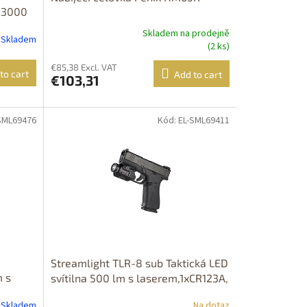
D 3000
Skladem na prodejně
Skladem
(2 ks)
€85,38 Excl. VAT
to cart
Add to cart
€103,31
-SML69476
Kód: EL-SML69411
Streamlight TLR-8 sub Taktická LED
m s
svítilna 500 lm s laserem,1xCR123A,
OŽNÝ
PRODEJ MOŽNÝ POUZE NA ÚZEMÍ
Skladem
Na dotaz