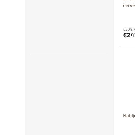
červe
svíti
POUZE
GX4 
€204,7
€24
Dos
p
Dost
Nabíj