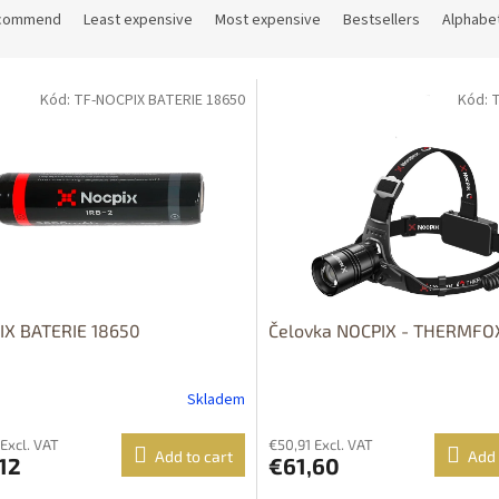
commend
Least expensive
Most expensive
Bestsellers
Alphabet
Kód: TF-NOCPIX BATERIE 18650
Kód: 
Dostupné i na
prodejně
Dostupnost 24h
IX BATERIE 18650
Čelovka NOCPIX - THERMFO
Skladem
 Excl. VAT
€50,91 Excl. VAT
Add to cart
Add 
12
€61,60