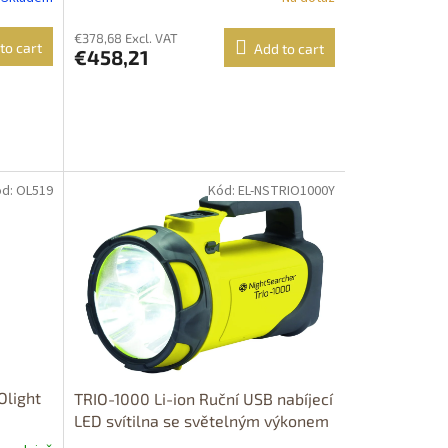
Zelený
ČR!!! Typ: TLR 8 sub - červený laser
pro Glock
€378,68 Excl. VAT
to cart
Add to cart
€458,21
d: OL519
Kód: EL-NSTRIO1000Y
Olight
TRIO-1000 Li-ion Ruční USB nabíjecí
LED svítilna se světelným výkonem
1000 lm Barva: žlutá