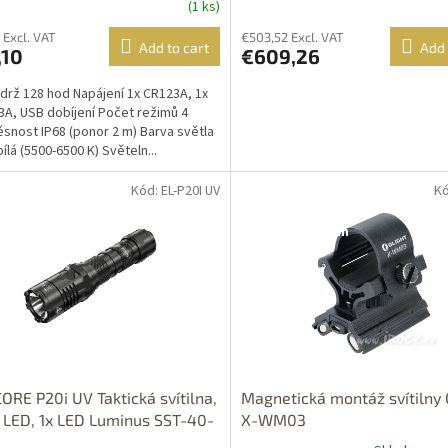
POUZE NA ÚZEMÍ ČR!!! Typ: 
(1 ks)
laser - GLOCK 43X/48 Rail
 Excl. VAT
€503,52 Excl. VAT
Add to cart
Add 
,10
€609,26
drž 128 hod Napájení 1x CR123A, 1x
A, USB dobíjení Počet režimů 4
snost IP68 (ponor 2 m) Barva světla
ílá (5500-6500 K) Světeln...
Kód: EL-P20I UV
Kó
Dostupné i na
prodejně
Dostupnost 24h
ORE P20i UV Taktická svítilna,
Magnetická montáž svítilny 
LED, 1x LED Luminus SST-40-
X-WM03
0lm,duální spínač, 1x21700i