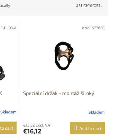
ically
171
items total
TF-HL08-A
Kód: 677603
X
Speciální držák - montáž široký
Skladem
Skladem
€13,32 Excl. VAT
to cart
Add to cart
€16,12