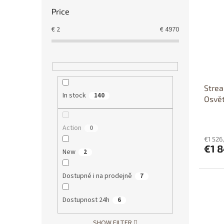
Price
€
2
€
4970
Strea
In stock
140
Osvět
stati
Action
0
€1 526
€1 8
New
2
Dostupné i na prodejně
7
Dostupnost 24h
6
SHOW FILTER