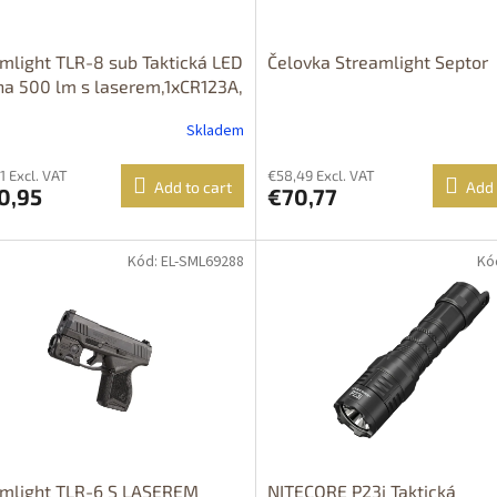
mlight TLR-8 sub Taktická LED
Čelovka Streamlight Septor
lna 500 lm s laserem,1xCR123A,
EJ MOŽNÝ POUZE NA ÚZEMÍ
Skladem
 Typ: TLR 8 G sub - zelený laser
SIG…
1 Excl. VAT
€58,49 Excl. VAT
Add to cart
Add 
0,95
€70,77
Kód: EL-SML69288
Kód
amlight TLR-6 S LASEREM
NITECORE P23i Taktická