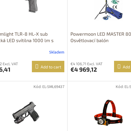
mlight TLR-8 HL-X sub
Powermoon LED MASTER 80
cká LED svítilna 1000 lm s
Osvětlovací balón
rem,1xSL-B9, PRODEJ MOŽNÝ
Skladem
 NA ÚZEMÍ ČR!!! Typ: Červený
 - GLOCK 43X/48 Rail
2 Excl. VAT
€4 106,71 Excl. VAT
Add to cart
Add 
6,41
€4 969,12
Kód: EL-SML69437
Kód: EL