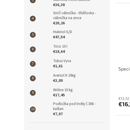
€36,38
Srnčí vábnička - třešňovka -
vábnička na srnce
€20,26
Hukinol 0,5l
€47,54
Trico 10 l
€18,64
Tubus Vyva
€1,61
Speci
Aversol K 10kg
€3,89
Wöbra 10 kg
€17,45
€13,32
€16,
Podložka pod trofej č.308 -
kaštan
€7,07