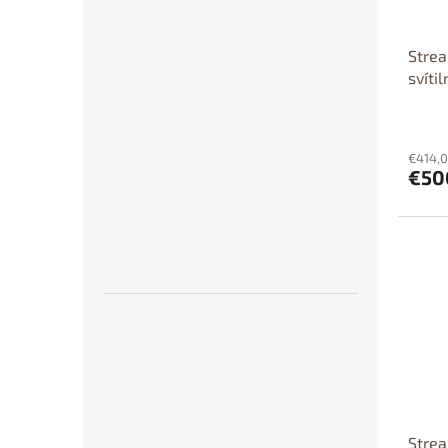
Strea
svíti
PROD
ČR!!!
pro 
€414,0
€50
Stre