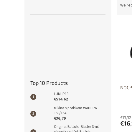
r
We re
o
d
u
L
c
i
t
s
s
t
o
o
r
f
t
p
i
r
n
o
g
Top 10 Products
d
NOCP
u
LUMI P13
€574,62
c
t
Mikina s potiskem WADERA
s
158/164
€13,32
€36,79
€16,
Original Buttolo-Blatter Srnčí
vábnička míček Buttolo