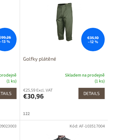
Výprodej
Dostupnost 24h
€99,26
€35,10
–13 %
–12 %
Golfky plátěné
prodejně
Skladem na prodejně
(1 ks)
(1 ks)
€25,59 Excl. VAT
TAILS
DETAILS
€30,96
122
109023003
Kód: AF-103517004
Dostupné i na
prodejně
Výprodej