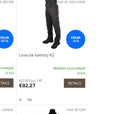
d: 681306
Kód: AF-102113005
Dostupné i na
prodejně
Výprodej
Dostupnost 24h
€99,26
€87,85
–63 %
–6 %
Lovecké kalhoty K2
prodejně
Skladem na prodejně
(1 ks)
(2 ks)
€67,99 Excl. VAT
TAILS
DETAILS
€82,27
XL
XXL
: 2284/XL
Kód: 657209
Dostupné i na
prodejně