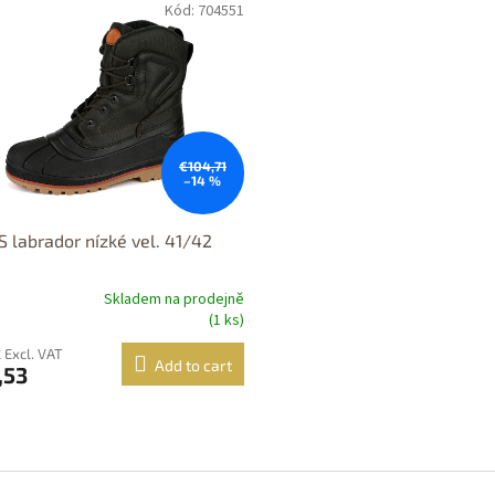
Kód: 704551
tupné i na
rodejně
upnost 24h
€104,71
–14 %
 labrador nízké vel. 41/42
Skladem na prodejně
(1 ks)
 Excl. VAT
Add to cart
,53
L
i
s