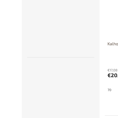
Dost
Kalho
€17,08
€20
70