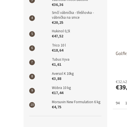
€36,36
Výpr
Srnčí vábnička - třešňovka -
Dost
vábnička na srnce
€20,25
Hukinol 0,5l
€47,52
Trico 10 l
€18,64
Golfk
Tubus Vyva
€1,61
Aversol K 10kg
€3,88
€32,42
€39
Wöbra 10 kg
€17,44
Morsuvin New Formulation 6 kg
94
€4,75
Dos
p
Výpr