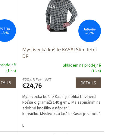
Dostupnost 24h
€53,74
€26,25
–8 %
–6 %
Myslivecká košile KASAI Slim letní
DR
prodejně
Skladem na prodejně
(1 ks)
(1 ks)
€20,46 Excl. VAT
TAILS
DETAILS
€24,76
Myslivecká košile Kasai je lehká bavlněná
košile o gramáži 140 g/m2. Má zapínáním na
zdobné knoflíky a náprsní
kapsičku. Myslivecká košile Kasai je vhodná
do města, ...
L