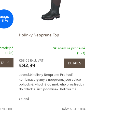
€119,14
–11 %
Holinky Neoprene Top
prodejně
Skladem na prodejně
(1 ks)
(1 ks)
€68,09 Excl. VAT
TAILS
DETAILS
€82,39
Lovecké holinky Neoprene Pro tvoří
kombinace gumy a neoprenu, jsou velice
pohodlné, vhodné do mokrého prostředí, i
do chladnějších podmínek. Holinka má
velice dobréi...
zelená
107050005
Kód: AF-111004
Dostupné i na
prodejně