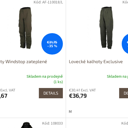
Kód: AF-110018/L
Kó
tupné i na
Dostupné i na
rodejně
prodejně
upnost 24h
Výprodej
ední kusy
Dostupnost 24h
€31,75
–35 %
ty Windstop zateplené
Lovecké kalhoty Exclusive
Skladem na prodejně
Skladem na 
(1 ks)
 Excl. VAT
€30,41 Excl. VAT
DETAILS
DE
,67
€36,79
M
Kód: 108033
Kód
tupné i na
Dostupné i na
rodejně
prodejně