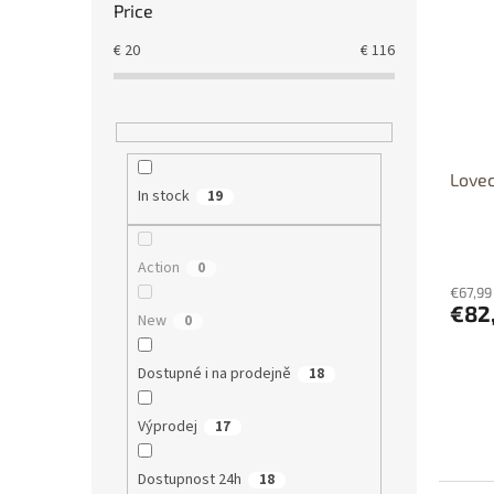
Price
Dost
€
20
€
116
Lovec
In stock
19
Action
0
€67,99
€82
New
0
Dostupné i na prodejně
18
Výprodej
17
Dostupnost 24h
18