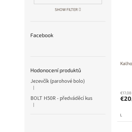
Dos
p
SHOW FILTER
Dost
Posl
Facebook
Kalho
Hodonocení produktů
Jezevčík (parohové bolo)
|
The product rating is 5 out of 5 stars.
€17,08
BOLT H50R - předváděcí kus
€20
|
The product rating is 5 out of 5 stars.
L
Dos
p