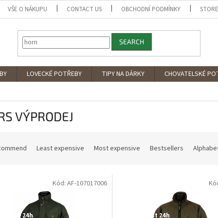
VŠE O NÁKUPU
CONTACT US
OBCHODNÍ PODMÍNKY
STORE
SEARCH
BY
LOVECKÉ POTŘEBY
TIPY NA DÁRKY
CHOVATELSKÉ PO
RS VÝPRODEJ
commend
Least expensive
Most expensive
Bestsellers
Alphabet
Kód: AF-107017006
Kó
tupné i na
Dostupné i na
rodejně
prodejně
odej
Výprodej
upnost 24h
Dostupnost 24h