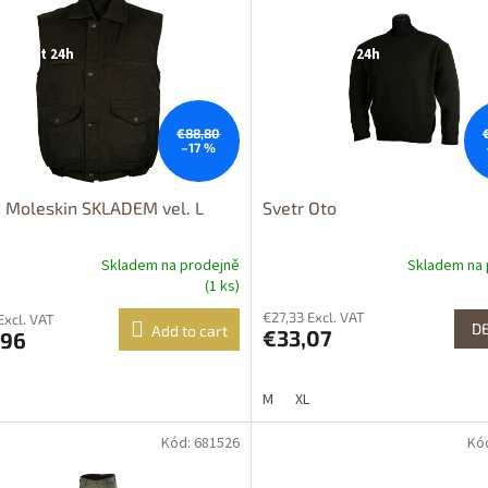
odej
Výprodej
upnost 24h
Dostupnost 24h
€88,80
–17 %
 Moleskin SKLADEM vel. L
Svetr Oto
Skladem na prodejně
Skladem na 
(1 ks)
€27,33 Excl. VAT
Excl. VAT
DE
Add to cart
€33,07
,96
M
XL
Kód: 681526
Kó
tupné i na
Dostupné i na
rodejně
prodejně
odej
Výprodej