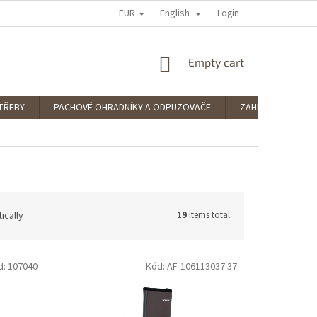
EUR
English
 RATING
PODMÍNKY OCHRANY OSOBNÍCH ÚDAJŮ
Login
SPLÁTKOVÝ PRODE
SHOPPING
Empty cart
CART
TŘEBY
PACHOVÉ OHRADNÍKY A ODPUZOVAČE
ZAHRADNÍ POTŘE
ically
19
items total
d: 107040
Kód: AF-106113037 37
Výprodej