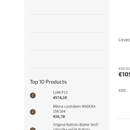
t
o
o
r
f
t
p
i
r
n
o
g
d
Lovec
u
c
t
s
€86,95
€10
Top 10 Products
XXXL
LUMI P13
€574,38
Mikina s potiskem WADERA
158/164
€36,78
Original Buttolo-Blatter Srnčí
Dos
p
vábnička míček Buttolo