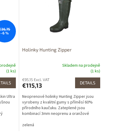
Dostupnost 24h
€36,75
–6 %
Holinky Hunting Zipper
prodejně
Skladem na prodejně
(1 ks)
(1 ks)
€95,15 Excl. VAT
TAILS
DETAILS
€115,13
kin Ultra
Neoprenové holinky Hunting Zipper jsou
yšnou
vyrobeny z kvalitní gumy s příměsí 60%
přírodního kaučuku. Zateplené jsou
vý
kombinací 3mm neoprenu a oranžové
podšívky z microfl...
zelená