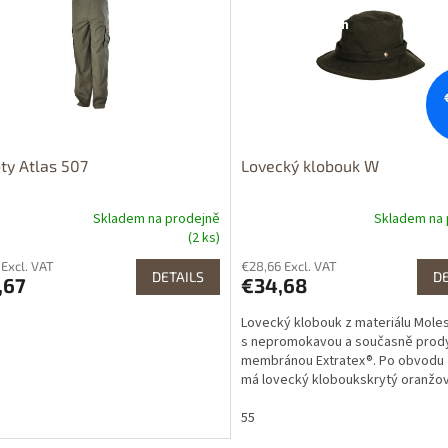
upnost 24h
Dostupnost 24h
ty Atlas 507
Lovecký klobouk W
Skladem na prodejně
Skladem na 
(2 ks)
 Excl. VAT
€28,66 Excl. VAT
DETAILS
DE
,67
€34,68
Lovecký klobouk z materiálu Moles
s nepromokavou a současně prod
membránou Extratex®. Po obvodu
má lovecký kloboukskrytý oranžo
bezpečnostní proužek,...
55