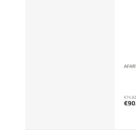
Dos
p
Dost
AFARS
€74,82
€90
F