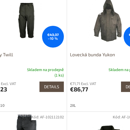
odej
Výprodej
upnost 24h
Dostupnost 24h
€43,37
–10 %
y Twill
Lovecká bunda Yukon
Skladem na prodejně
Skladem na 
(1 ks)
 Excl. VAT
€71,71 Excl. VAT
DETAILS
DE
,23
€86,77
110
2XL
Kód: AF-102112102
Kód: AF-
tupné i na
Dostupné i na
rodejně
prodejně
odej
Výprodej