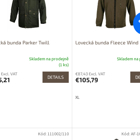
ká bunda Parker Twill
Lovecká bunda Fleece Wind
Skladem na prodejně
Skladem na 
(1 ks)
 Excl. VAT
€87,43 Excl. VAT
DETAILS
DE
5,21
€105,79
XL
Kód: 111002/110
Kód: AF-
tupné i na
Dostupné i na
rodejně
prodejně