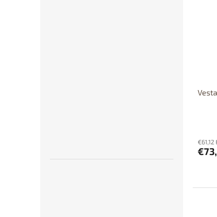
Výpr
Dost
Vesta
€61,12 
€73
Dos
p
Výpr