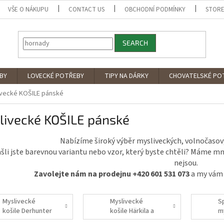
VŠE O NÁKUPU
CONTACT US
OBCHODNÍ PODMÍNKY
STORE
SEARCH
BY
LOVECKÉ POTŘEBY
TIPY NA DÁRKY
CHOVATELSKÉ PO
ivecké KOŠILE pánské
livecké KOŠILE pánské
Nabízíme široký výběr mysliveckých, volnočasový
šli jste barevnou variantu nebo vzor, který byste chtěli? Máme mn
nejsou.
Zavolejte nám na prodejnu +420 601 531 073
a my vám r
Myslivecké
Myslivecké
S
košile Derhunter
košile Härkila a
m
Seeland
ko