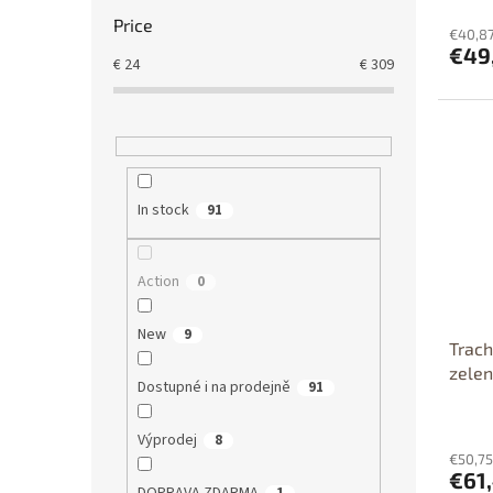
Price
€40,87
€49
€
24
€
309
Dos
p
Dost
In stock
91
Action
0
New
9
Trach
zele
Dostupné i na prodejně
91
Výprodej
8
€50,75
€61