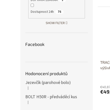
DOPRAVA ZDARMA
1
Dostupnost 24h
76
Dos
p
Dost
SHOW FILTER
Facebook
TRACH
výšiv
Hodonocení produktů
Jezevčík (parohové bolo)
€40,87
|
The product rating is 5 out of 5 stars.
€49
BOLT H50R - předváděcí kus
|
The product rating is 5 out of 5 stars.