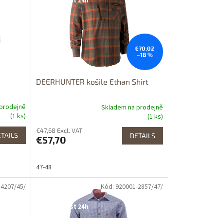
Dostupnost 24h
€70,02
–18 %
e
DEERHUNTER košile Ethan Shirt
prodejně
Skladem na prodejně
(1 ks)
(1 ks)
€47,68 Excl. VAT
TAILS
DETAILS
€57,70
47-48
-4207/45/
Kód: 920001-2857/47/
Dostupné i na
prodejně
Dostupnost 24h