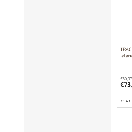
Dost
TRACH
jelen
€60,97
€73
39-40
Dos
p
Výpr