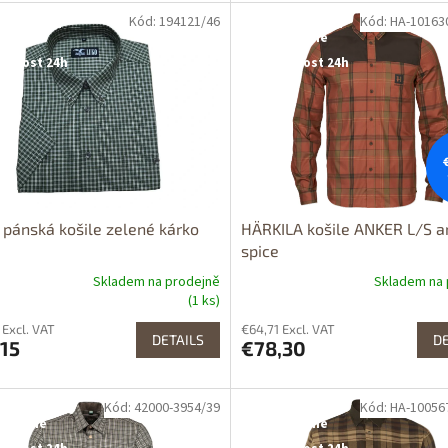
Kód: 194121/46
Kód: HA-10163
tupné i na
Dostupné i na
rodejně
prodejně
upnost 24h
Dostupnost 24h
pánská košile zelené kárko
HÄRKILA košile ANKER L/S a
spice
Skladem na prodejně
Skladem na 
(1 ks)
 Excl. VAT
€64,71 Excl. VAT
DETAILS
DE
15
€78,30
Kód: 42000-3954/39
Kód: HA-10056
tupné i na
Dostupné i na
rodejně
prodejně