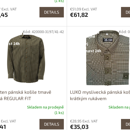
(1 ks)
 Excl. VAT
€51,09 Excl. VAT
DETAILS
DE
,45
€61,82
Kód: 420000-3197/41-42
Kód: 
tupné i na
Dostupné i na
rodejně
prodejně
upnost 24h
Výprodej
Dostupnost 24h
ten pánská košile tmavě
LUKO myslivecká pánská koš
ná REGULAR FIT
krátkým rukávem
Skladem na prodejně
Skladem na 
(1 ks)
 Excl. VAT
€28,95 Excl. VAT
DETAILS
DE
,41
€35,03