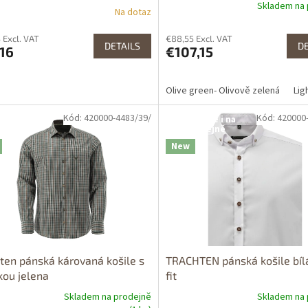
Skladem na 
Na dotaz
 Excl. VAT
€88,55 Excl. VAT
DETAILS
DE
16
€107,15
Olive green- Olivově zelená
Lig
Kód: 420000-4483/39/
Kód: 420000
tupné i na
Dostupné i na
rodejně
prodejně
New
ten pánská károvaná košile s
TRACHTEN pánská košile bíl
kou jelena
fit
Skladem na prodejně
Skladem na 