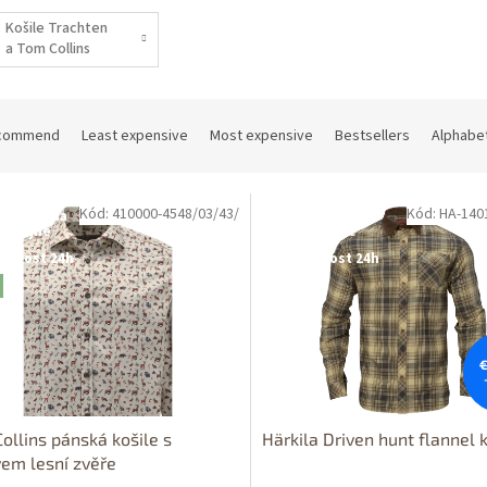
Košile Trachten
a Tom Collins
commend
Least expensive
Most expensive
Bestsellers
Alphabet
Kód: 410000-4548/03/43/
Kód: HA-140
tupné i na
Dostupné i na
rodejně
prodejně
upnost 24h
Dostupnost 24h
€
ollins pánská košile s
Härkila Driven hunt flannel 
em lesní zvěře