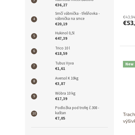
c
€36,27
t
s
Srnčí vábnička - třešňovka -
€43,94
vábnička na srnce
€53,
€20,19
Hukinol 0,5l
€47,39
Trico 10 l
Dos
€18,59
p
Tubus Vyva
New
€1,61
Aversol K 10kg
€3,87
Wöbra 10 kg
€17,39
Podložka pod trofej č.308 -
kaštan
Trach
€7,05
výšiv