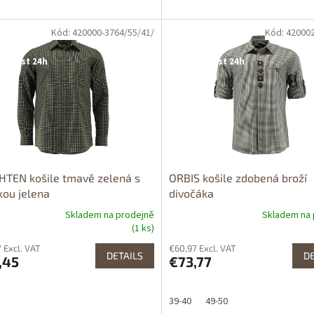
Kód: 420000-3764/55/41/
Kód: 42000
tupné i na
Dostupné i na
rodejně
prodejně
upnost 24h
Dostupnost 24h
TEN košile tmavě zelená s
ORBIS košile zdobená broží
kou jelena
divočáka
Skladem na prodejně
Skladem na 
(1 ks)
 Excl. VAT
€60,97 Excl. VAT
DETAILS
DE
,45
€73,77
39-40
49-50