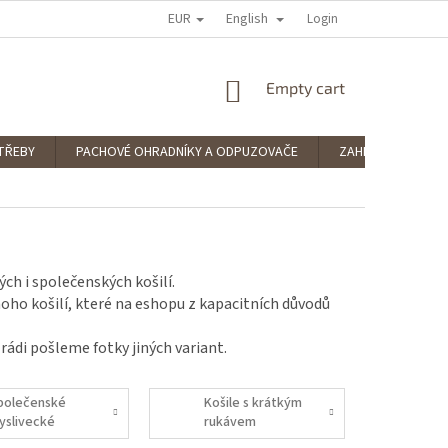
EUR
English
 RATING
PODMÍNKY OCHRANY OSOBNÍCH ÚDAJŮ
Login
SPLÁTKOVÝ PRODE
SHOPPING
Empty cart
CART
TŘEBY
PACHOVÉ OHRADNÍKY A ODPUZOVAČE
ZAHRADNÍ POTŘE
ch i společenských košilí.
oho košilí, které na eshopu z kapacitních důvodů
ádi pošleme fotky jiných variant.
polečenské
Košile s krátkým
yslivecké
rukávem
šile