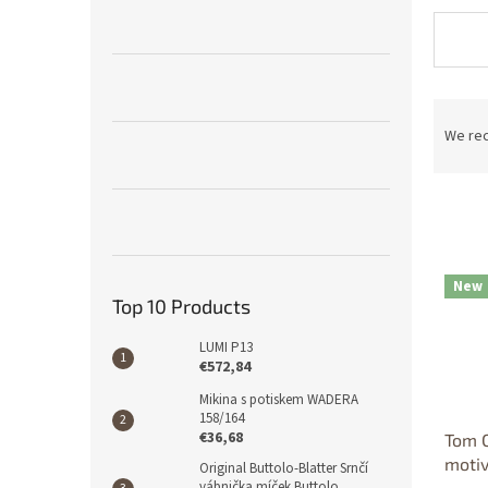
P
r
We re
o
d
u
Dos
L
c
p
i
t
Dost
s
s
New
t
o
Top 10 Products
o
r
f
t
LUMI P13
p
€572,84
i
r
n
Mikina s potiskem WADERA
o
g
158/164
€36,68
d
Tom C
u
motiv
Original Buttolo-Blatter Srnčí
vábnička míček Buttolo