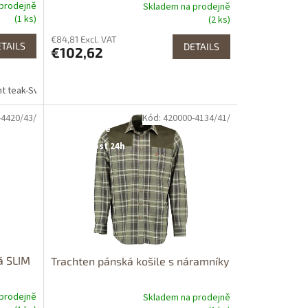
prodejně
Skladem na prodejně
(1 ks)
(2 ks)
€84,81 Excl. VAT
TAILS
DETAILS
€102,62
ht teak-Světlý týk
-4420/43/
Kód: 420000-4134/41/
Dostupné i na
prodejně
Dostupnost 24h
á SLIM
Trachten pánská košile s náramníky
prodejně
Skladem na prodejně