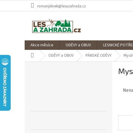
Skip
romanjelinek@lesazahrada.cz
to
content
Akce měsíce
ODĚVY a OBUV
LESNICKÉ POTŘE
Home
ODĚVY a OBUV
PÁNSKÉ ODĚVY
Mysl
S
Mys
i
d
e
Nena
b
a
r