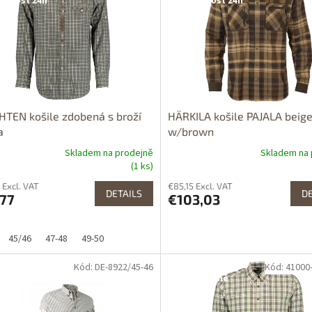
upnost 24h
Dostupnost 24h
TEN košile zdobená s broží
HÄRKILA košile PAJALA beig
a
w/brown
Skladem na prodejně
Skladem na 
(1 ks)
 Excl. VAT
€85,15 Excl. VAT
DETAILS
DE
,77
€103,03
45/46
47-48
49-50
Kód: DE-8922/45-46
Kód: 41000
tupné i na
Dostupné i na
rodejně
prodejně
odej