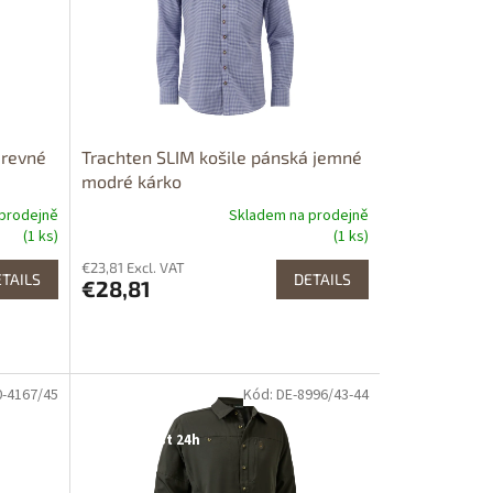
arevné
Trachten SLIM košile pánská jemné
modré kárko
prodejně
Skladem na prodejně
(1 ks)
(1 ks)
€23,81 Excl. VAT
TAILS
DETAILS
€28,81
0-4167/45
Kód: DE-8996/43-44
Dostupné i na
prodejně
Dostupnost 24h