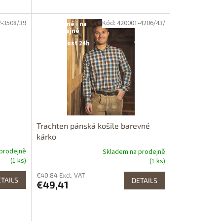
2-3508/39
Kód: 420001-4206/43/
Dostupné i na
prodejně
Dostupnost 24h
Trachten pánská košile barevné
kárko
prodejně
Skladem na prodejně
(1 ks)
(1 ks)
€40,84 Excl. VAT
TAILS
DETAILS
€49,41