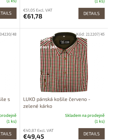
(1 ks)
(1 ks)
€51,05 Excl. VAT
TAILS
DETAILS
€61,78
034230/48
Kód: 212207/45
Dostupné i na
prodejně
Dostupnost 24h
ile s
LUKO pánská košile červeno -
zelené kárko
prodejně
Skladem na prodejně
(1 ks)
(1 ks)
€40,87 Excl. VAT
TAILS
DETAILS
€49,45