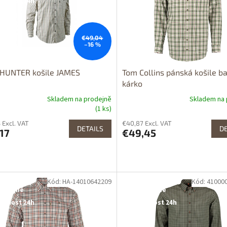
upnost 24h
€49,04
–16 %
HUNTER košile JAMES
Tom Collins pánská košile b
kárko
Skladem na prodejně
Skladem na 
(1 ks)
 Excl. VAT
€40,87 Excl. VAT
DETAILS
DE
17
€49,45
Kód: HA-14010642209
Kód: 41000
tupné i na
Dostupné i na
rodejně
prodejně
upnost 24h
Dostupnost 24h