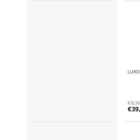
Dos
p
Dost
LUKO 
€32,36
€39,
Dos
p