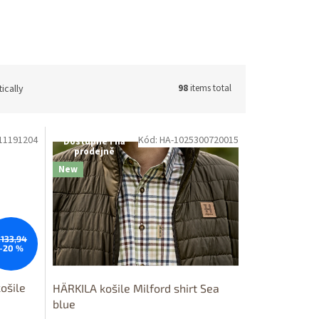
ically
98
items total
11191204
Kód: HA-1025300720015
Dostupné i na
prodejně
New
133,94
–20 %
košile
HÄRKILA košile Milford shirt Sea
blue