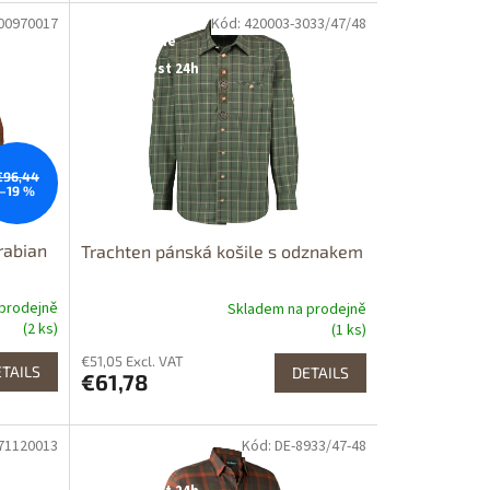
00970017
Kód: 420003-3033/47/48
Dostupné i na
prodejně
Dostupnost 24h
€96,44
–19 %
rabian
Trachten pánská košile s odznakem
prodejně
Skladem na prodejně
(2 ks)
(1 ks)
€51,05 Excl. VAT
TAILS
DETAILS
€61,78
71120013
Kód: DE-8933/47-48
Dostupné i na
prodejně