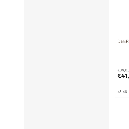
Dost
DEER
€34,03
€41,
45-46
Dos
p
Dost