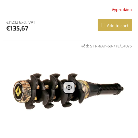
Vyprodáno
€112,12 Excl. VAT
Add to cart
€135,67
Kód: STR-NAP-60-778/14975