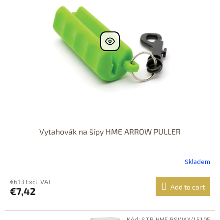
Vytahovák na šípy HME ARROW PULLER
Skladem
€6,13 Excl. VAT
Add to cart
€7,42
Kód: STR-HME-BSWAX/15105