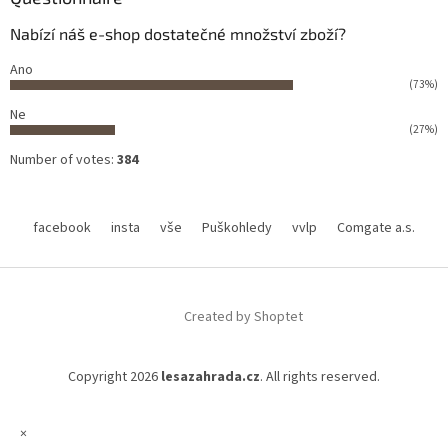
Nabízí náš e-shop dostatečné množství zboží?
Ano
(73%)
Ne
(27%)
Number of votes:
384
facebook
insta
vše
Puškohledy
vvlp
Comgate a.s.
Created by Shoptet
Copyright 2026
lesazahrada.cz
. All rights reserved.
×