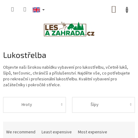
Skip
SHOPP
to
content
CART
Lukostřelba
Objevte naši širokou nabídku vybavení pro lukostřelbu, včetně luků,
šípů, terčovnic, chráničů a příslušenství. Najděte vše, co potřebujete
pro rekreační i profesionální lukostřelbu. Kvalitní vybavení pro
začátečníky i pokročilé střelce.
Hroty
Šípy
P
r
We recommend
Least expensive
Most expensive