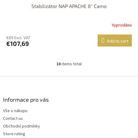
Stabilizátor NAP APACHE 8" Camo
Vyprodáno
€89 Excl. VAT
Add to cart
€107,69
10
items total
L
i
s
F
t
o
i
o
n
t
Informace pro vás
g
e
c
Vše o nákupu
r
o
Contact us
n
t
Obchodní podmínky
r
Store rating
o