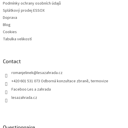
Podmínky ochrany osobních údajů
l
s
Splátkový prodej ESSOX
Doprava
Blog
Cookies
Tabulka velikostí
Contact
romanjelinek
@
lesazahrada.cz
+420 601 531 073 Odborná konzultace zbraně, termovize
Faceboo Les a zahrada
lesazahrada.cz
Questionnaire