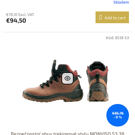
Skladem
€78,10 Excl. VAT
Add to cart
€94,50
Kód: 8538 S3
Dostupné i na
prodejně
Výprodej
Dostupnost 24h
€85,76
–9 %
Bezpečnostní obuv trekingové stylu MONVISO S3 38