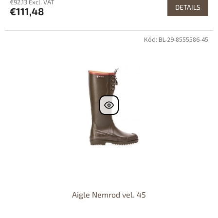
€92,13 Excl. VAT
DETAILS
€111,48
Kód: BL-29-8555586-45
Dostupné i na
prodejně
Dostupnost 24h
Aigle Nemrod vel. 45