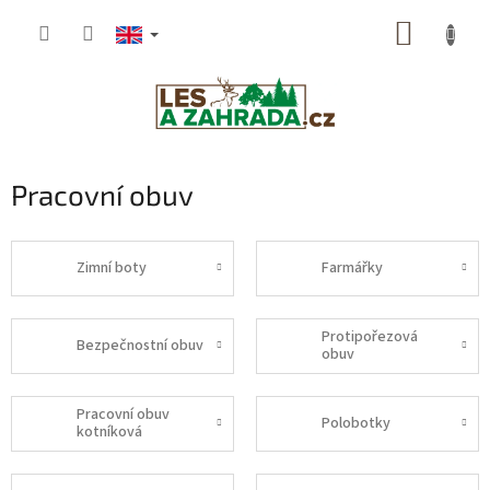
Skip
SHOPP
to
content
CART
Pracovní obuv
Zimní boty
Farmářky
Protipořezová
Bezpečnostní obuv
obuv
Pracovní obuv
Polobotky
kotníková