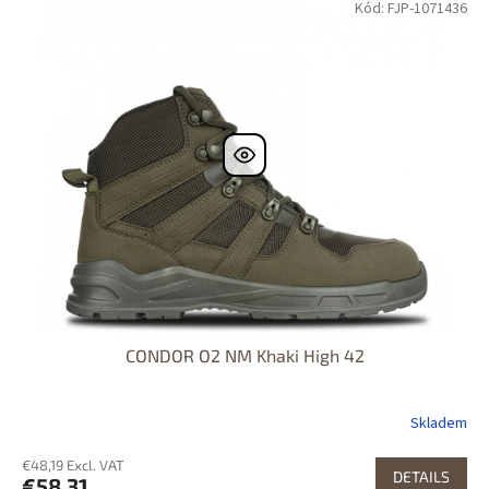
Kód: FJP-1071436
CONDOR O2 NM Khaki High 42
Skladem
€48,19 Excl. VAT
DETAILS
€58,31