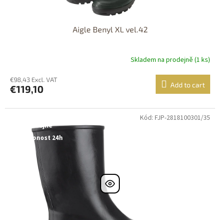
Aigle Benyl XL vel.42
Skladem na prodejně (1 ks)
€98,43 Excl. VAT
Add to cart
€119,10
Kód: FJP-2818100301/35
Dostupné i na
prodejně
Dostupnost 24h