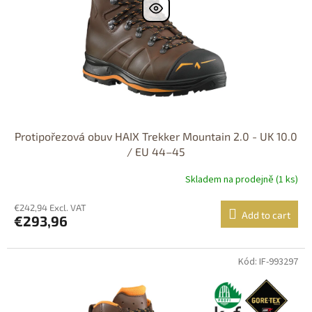
Protipořezová obuv HAIX Trekker Mountain 2.0 - UK 10.0
/ EU 44–45
Skladem na prodejně (1 ks)
€242,94 Excl. VAT
Add to cart
€293,96
Kód: IF-993297
Dostupné i na
prodejně
DOPRAVA
ZDARMA