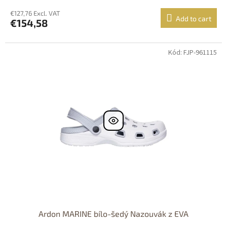
€127,76 Excl. VAT
Add to cart
€154,58
Kód: FJP-961115
Dostupné i na
prodejně
Dostupnost 24h
Ardon MARINE bílo-šedý Nazouvák z EVA