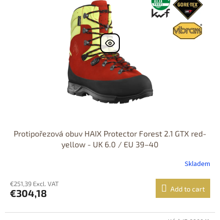
Protipořezová obuv HAIX Protector Forest 2.1 GTX red-
yellow - UK 6.0 / EU 39–40
Skladem
€251,39 Excl. VAT
Add to cart
€304,18