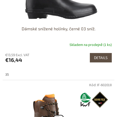
Dámské snížené holínky, černé 03 sníž.
Skladem na prodejně (1 ks)
€13,59 Excl. VAT
DETAILS
€16,44
35
Kód: IF-602018
DOPRAVA
ZDARMA