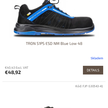
TRON S1PS ESD NM Blue Low 48
Skladem
€40,43 Excl. VAT
DETAILS
€48,92
Kód: FJP-S30543-41
Dostupné i na
prodejně
Výprodej
Dostupnost 24h