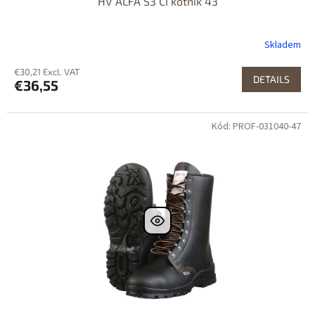
HV ALFA S3 CI kotník 43
Skladem
€30,21 Excl. VAT
DETAILS
€36,55
Kód: PROF-031040-47
Dostupné i na
prodejně
Dostupnost 24h