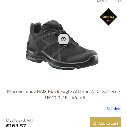
Kód: IF-330041
Pracovní obuv HAIX Black Eagle Athletic 2.1 GTX/ černé
- UK 10.0 / EU 44–45
Skladem
€135,18 Excl. VAT
Add to cart
€163,57