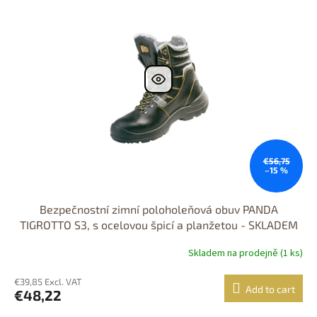
Výprodej
Dostupnost 24h
€56,75
–15 %
Bezpečnostní zimní poloholeňová obuv PANDA
TIGROTTO S3, s ocelovou špicí a planžetou - SKLADEM
vel. 42
Skladem na prodejně (1 ks)
€39,85 Excl. VAT
Add to cart
€48,22