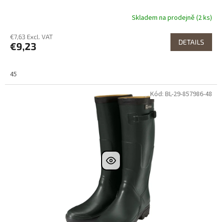
Skladem na prodejně (2 ks)
€7,63 Excl. VAT
DETAILS
€9,23
45
Kód: BL-29-857986-48
Dostupné i na
prodejně
Dostupnost 24h