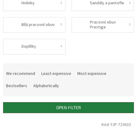
Holinky
Sandály a pantofle
Pracovní obuv
Bílá pracovní obuv
Prestige
Doplňky
P
r
We recommend
Least expensive
Most expensive
o
d
Bestsellers
Alphabetically
u
c
t
OPEN FILTER
s
o
L
Kód: FJP-723633
r
i
t
s