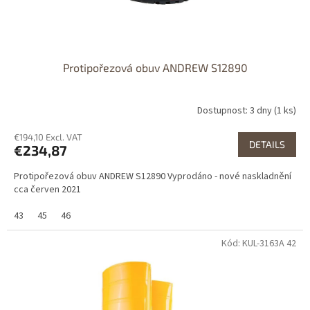
Protipořezová obuv ANDREW S12890
Dostupnost: 3 dny (1 ks)
€194,10 Excl. VAT
DETAILS
€234,87
Protipořezová obuv ANDREW S12890 Vyprodáno - nové naskladnění
cca červen 2021
43
45
46
Kód: KUL-3163A 42
Dostupné i na
prodejně
Výprodej