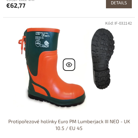
DETAILS
€62,77
Kód: IF-032142
Protipořezové holínky Euro PM Lumberjack III NEO - UK
10.5 / EU 45