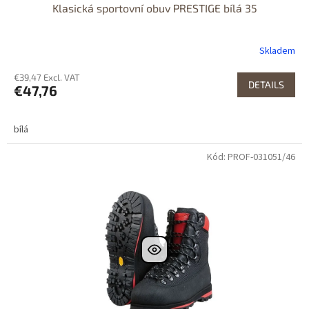
Klasická sportovní obuv PRESTIGE bílá 35
Skladem
€39,47 Excl. VAT
DETAILS
€47,76
bílá
Kód: PROF-031051/46
Dostupné i na
prodejně
DOPRAVA
ZDARMA