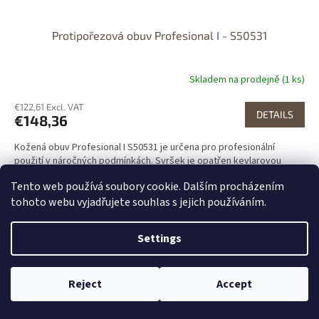
Protipořezová obuv Profesional I - S50531
Skladem na prodejně (1 ks)
€122,61 Excl. VAT
DETAILS
€148,36
Kožená obuv Profesional I S50531 je určena pro profesionální
použití v náročných podmínkách. Svršek je opatřen kevlarovou
vrstvou, která zabraňuje průřezu řetězovou ...
Tento web používá soubory cookie. Dalším procházením
47
tohoto webu vyjadřujete souhlas s jejich používáním.
Kód: IF-032146
Settings
Reject
Accept