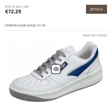
€59,74 Excl. VAT
DETAILS
€72,29
FARM-B kotník hnědý O1 44
Kód: FJP-721633
Dostupné i na
prodejně
Dostupnost 24h