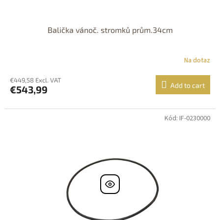
Balička vánoč. stromků prům.34cm
Na dotaz
€449,58 Excl. VAT
Add to cart
€543,99
Kód: IF-0230000
Dostupné i na
prodejně
Dostupnost 24h