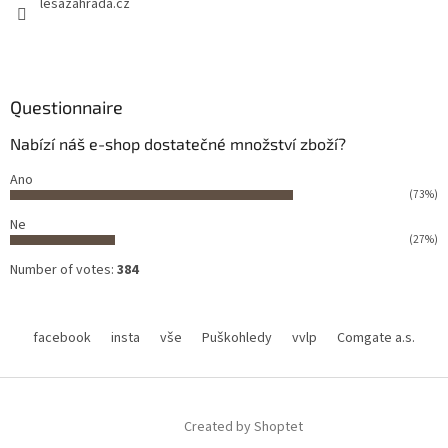
lesazahrada.cz
Questionnaire
Nabízí náš e-shop dostatečné množství zboží?
Ano
(73%)
Ne
(27%)
Number of votes:
384
facebook
insta
vše
Puškohledy
vvlp
Comgate a.s.
Created by Shoptet