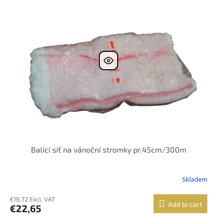
i
prodejně
t
s
Dostupnost 24h
i
t
n
o
g
f
p
r
o
d
u
c
t
s
Balící síť na vánoční stromky pr.45cm/300m
Skladem
€18,72 Excl. VAT
Add to cart
€22,65