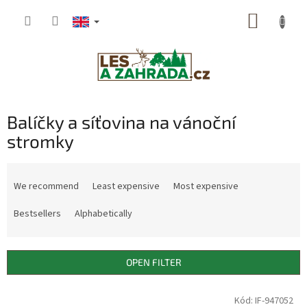
Skip
SHOPP
to
content
CART
Balíčky a síťovina na vánoční
stromky
P
r
We recommend
Least expensive
Most expensive
o
d
Bestsellers
Alphabetically
u
c
t
OPEN FILTER
s
o
L
Kód: IF-947052
Dostupné i na
r