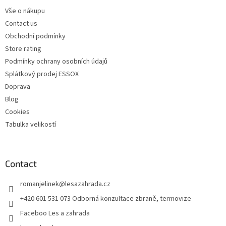
e
c
Vše o nákupu
r
o
Contact us
n
t
Obchodní podmínky
r
Store rating
o
Podmínky ochrany osobních údajů
l
s
Splátkový prodej ESSOX
Doprava
Blog
Cookies
Tabulka velikostí
Contact
romanjelinek
@
lesazahrada.cz
+420 601 531 073 Odborná konzultace zbraně, termovize
Faceboo Les a zahrada