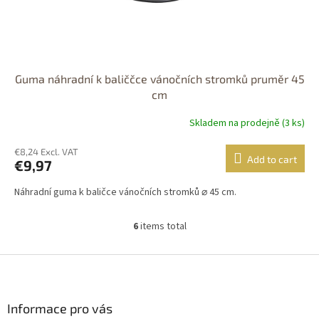
Guma náhradní k baliččce vánočních stromků pruměr 45
cm
Skladem na prodejně (3 ks)
€8,24 Excl. VAT
Add to cart
€9,97
Náhradní guma k baličce vánočních stromků ⌀ 45 cm.
6
items total
L
i
s
F
t
o
i
o
n
t
Informace pro vás
g