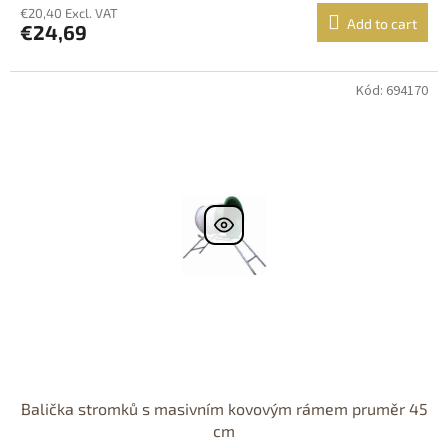
€20,40 Excl. VAT
Add to cart
€24,69
Kód: 694170
DOPRAVA
ZDARMA
Balička stromků s masivním kovovým rámem pruměr 45
cm