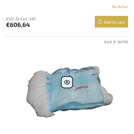
Na dotaz
€501,35 Excl. VAT
Add to cart
€606,64
Kód: IF-94700
Dostupné i na
prodejně
Dostupnost 24h