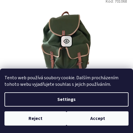
Kód: 701068
Dostupné i na
prodejně
Dostupnost 24h
Tento web používá soubory cookie. Dalším procházením
tohoto webu vyjadřujete souhlas s jejich používáním.
Lovecký ruksak
Settings
Skladem na prodejně (1 ks)
Reject
Accept
€54,58 Excl. VAT
Add to cart
€66,05