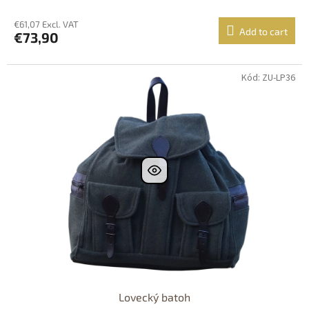
€61,07 Excl. VAT
Add to cart
€73,90
Kód: ZU-LP36
Lovecký batoh