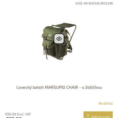
Kód: AR-8033413802246
Lovecký batoh MARSUPIO CHAIR - s židličkou
Na dotaz
€60,08 Excl. VAT
Add to cart