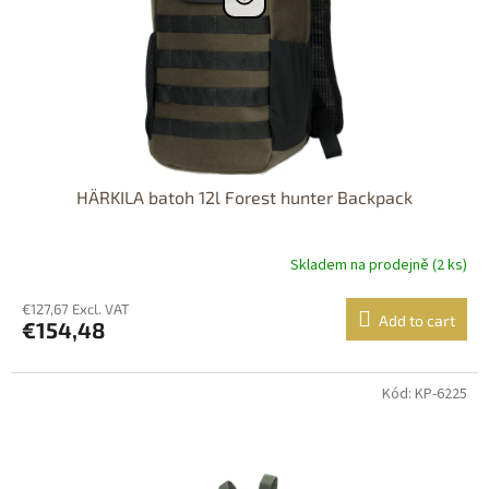
HÄRKILA batoh 12l Forest hunter Backpack
Skladem na prodejně (2 ks)
€127,67 Excl. VAT
Add to cart
€154,48
Kód: KP-6225
Dostupné i na
prodejně