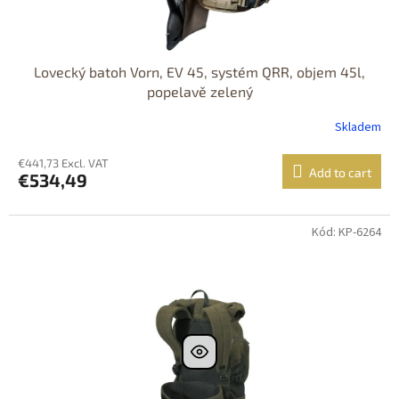
Lovecký batoh Vorn, EV 45, systém QRR, objem 45l,
popelavě zelený
Skladem
€441,73 Excl. VAT
Add to cart
€534,49
Kód: KP-6264