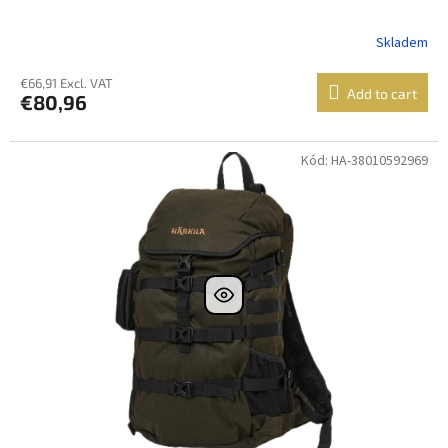
Skladem
€66,91 Excl. VAT
Add to cart
€80,96
Kód: HA-38010592969
Dostupné i na
prodejně
DOPRAVA
ZDARMA
Dostupnost 24h