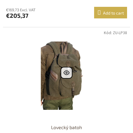
€169,73 Excl. VAT
Add to cart
€205,37
Kód: ZU-LP38
Dostupnost 24h
Lovecký batoh