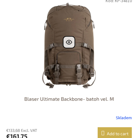
Kód: KP-34810
Blaser Ultimate Backbone- batoh vel. M
Skladem
€133,68 Excl. VAT
Add to cart
€161,75