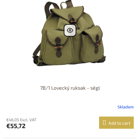
i
t
n
o
g
f
p
r
o
d
u
c
t
s
7B/1 Lovecký ruksak - ségl
Skladem
€46,05 Excl. VAT
Add to cart
€55,72