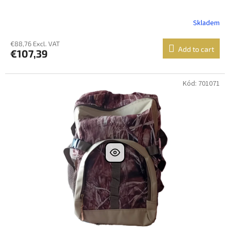
Skladem
€88,76 Excl. VAT
Add to cart
€107,39
Kód: 701071
Dostupné i na
prodejně
Dostupnost 24h