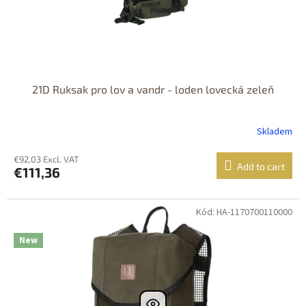
21D Ruksak pro lov a vandr - loden lovecká zeleň
Skladem
€92,03 Excl. VAT
Add to cart
€111,36
Kód: HA-1170700110000
Dostupné i na
prodejně
New