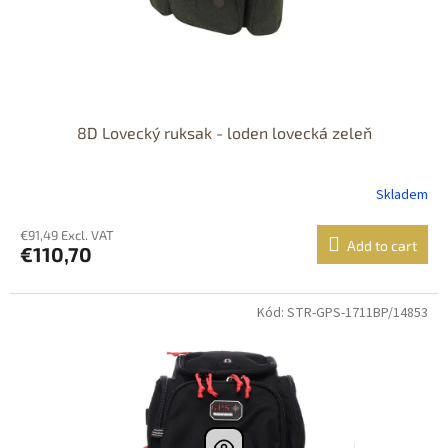
8D Lovecký ruksak - loden lovecká zeleň
Skladem
€91,49 Excl. VAT
Add to cart
€110,70
Kód: STR-GPS-1711BP/14853
DOPRAVA
ZDARMA