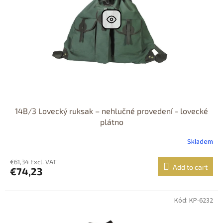
14B/3 Lovecký ruksak – nehlučné provedení - lovecké
plátno
Skladem
€61,34 Excl. VAT
Add to cart
€74,23
Kód: KP-6232