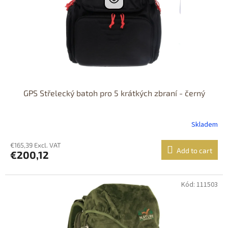
GPS Střelecký batoh pro 5 krátkých zbraní - černý
Skladem
€165,39 Excl. VAT
Add to cart
€200,12
Kód: 111503
DOPRAVA
ZDARMA