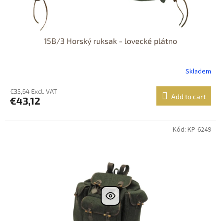
15B/3 Horský ruksak - lovecké plátno
Skladem
€35,64 Excl. VAT
Add to cart
€43,12
Kód: KP-6249