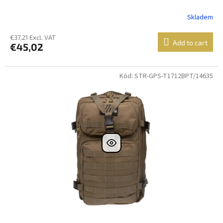
Skladem
€37,21 Excl. VAT
Add to cart
€45,02
Kód: STR-GPS-T1712BPT/14635