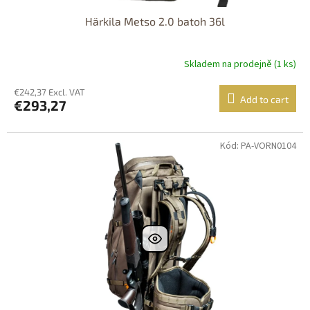
Härkila Metso 2.0 batoh 36l
Skladem na prodejně (1 ks)
€242,37 Excl. VAT
Add to cart
€293,27
Kód: PA-VORN0104
DOPRAVA
ZDARMA