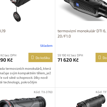
upnost 24h
L19
termovizní monokulár DTI 6,
20/F1.0
Skladem
 Kč bez DPH
59 190 Kč bez DPH
Do košíku
Do
990 Kč
71 620 Kč
ada termovizních monokulárů, která
načuje svým kompaktním tělem, jež
e své silné schopnosti. Díky nově
té technologii, pokročilým
mům ...
Kód: TX-3763
Kód: TF
OPRAVA
Dostupné i na
ZDARMA
prodejně
DOPRAVA
ZDARMA