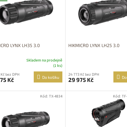
ICRO LYNX LH35 3.0
HIKMICRO LYNX LH25 3.0
Skladem na prodejně
(1 ks)
 Kč bez DPH
24 773 Kč bez DPH
Do košíku
Do
75 Kč
29 975 Kč
Kód: TX-4834
Kód: TF
tupné i na
Dostupné i na
rodejně
prodejně
upnost 24h
DOPRAVA
ZDARMA
Dostupnost 24h