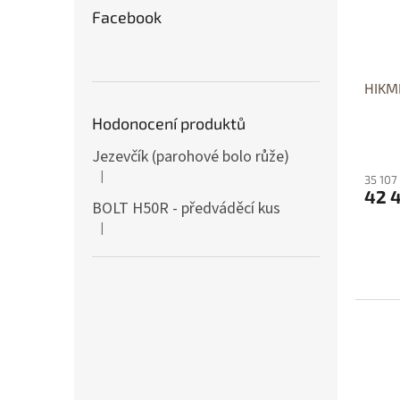
Facebook
HIKM
Hodonocení produktů
Jezevčík (parohové bolo růže)
|
35 107
Hodnocení produktu je 5 z 5 hvězdiček.
42 
BOLT H50R - předváděcí kus
|
Hodnocení produktu je 5 z 5 hvězdiček.
D