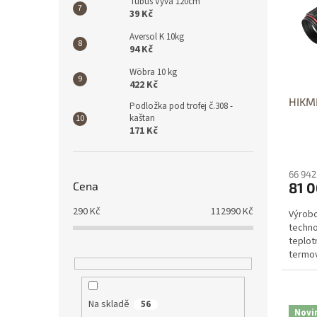
Tubus Vyva 120cm
39 Kč
Aversol K 10kg
94 Kč
Wöbra 10 kg
422 Kč
HIKM
Podložka pod trofej č.308 -
kaštan
171 Kč
66 942
Cena
81 
290
Kč
112990
Kč
Výrobc
techno
teplot
termov
těle ...
Dos
p
Na skladě
56
Novi