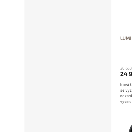
Dost
LUMI 
20 653
24 
Nová ř
se vyz
nezapř
vyvinu
algorit
D