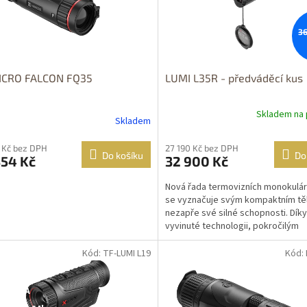
zdarma
36
ICRO FALCON FQ35
LUMI L35R - předváděcí kus
Skladem na 
Skladem
 Kč bez DPH
27 190 Kč bez DPH
Do košíku
Do
354 Kč
32 900 Kč
Nová řada termovizních monokulár
se vyznačuje svým kompaktním tě
nezapře své silné schopnosti. Dík
vyvinuté technologii, pokročilým
algoritmům ...
Kód: TF-LUMI L19
Kód:
tupné i na
DOPRAVA
rodejně
ZDARMA
OPRAVA
ZDARMA