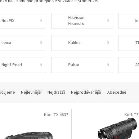
et v naší kamenné prodejně ve Věžkách u Kroměříže.
Hikvision -
NocPIX
I
Hikmicro
Leica
Kahles
T
Night Pearl
Pulsar
A
učujeme
Nejlevnější
Nejdražší
Nejprodávanější
Abecedně
Kód: TX-4837
Kód: TF
Dostupné i na
prodejně
DOPRAVA
ZDARMA