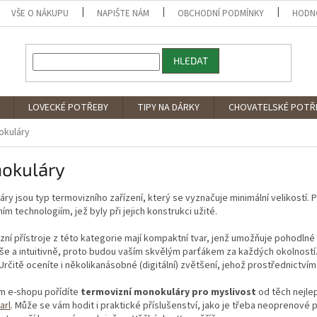
VŠE O NÁKUPU
NAPIŠTE NÁM
OBCHODNÍ PODMÍNKY
HODN
HLEDAT
LOVECKÉ POTŘEBY
TIPY NA DÁRKY
CHOVATELSKÉ POTŘ
okuláry
okuláry
ry jsou typ termovizního zařízení, který se vyznačuje minimální velikostí.
ním technologiím, jež byly při jejich konstrukci užité.
ní přístroje z této kategorie mají kompaktní tvar, jenž umožňuje pohodlné 
e a intuitivně, proto budou vaším skvělým parťákem za každých okolností. 
Určitě oceníte i několikanásobné (digitální) zvětšení, jehož prostřednictvím 
m e-shopu pořídíte
termovizní monokuláry pro myslivost
od těch nejle
arl
. Může se vám hodit i praktické příslušenství, jako je třeba neoprenové