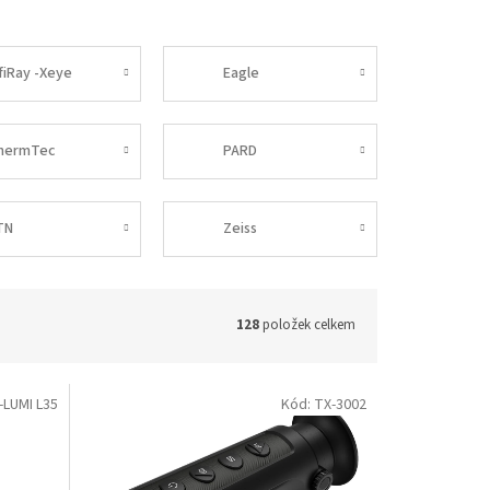
nfiRay -Xeye
Eagle
hermTec
PARD
TN
Zeiss
128
položek celkem
-LUMI L35
Kód: TX-3002
DOPRAVA
ZDARMA