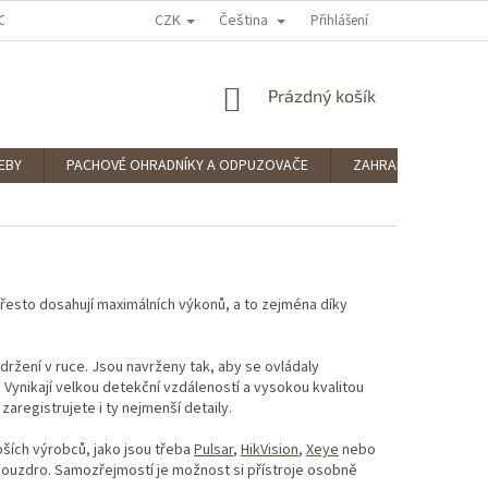
CZK
Čeština
OCENÍ OBCHODU
PODMÍNKY OCHRANY OSOBNÍCH ÚDAJŮ
Přihlášení
SPLÁTKOV
NÁKUPNÍ
Prázdný košík
KOŠÍK
EBY
PACHOVÉ OHRADNÍKY A ODPUZOVAČE
ZAHRADNÍ POTŘEBY
 Přesto dosahují maximálních výkonů, a to zejména díky
držení v ruce. Jsou navrženy tak, aby se ovládaly
Vynikají velkou detekční vzdáleností a vysokou kvalitou
zaregistrujete i ty nejmenší detaily.
pších výrobců, jako jsou třeba
Pulsar
,
HikVision
,
Xeye
nebo
 pouzdro. Samozřejmostí je možnost si přístroje osobně