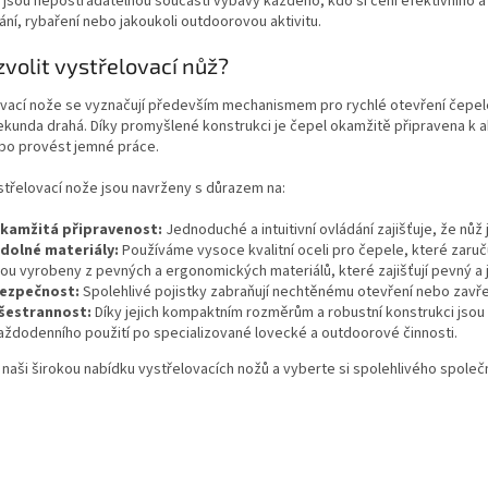
 jsou nepostradatelnou součástí výbavy každého, kdo si cení efektivního a
á
í, rybaření nebo jakoukoli outdoorovou aktivitu.
d
a
zvolit vystřelovací nůž?
c
í
vací nože se vyznačují především mechanismem pro rychlé otevření čepele j
p
kunda drahá. Díky promyšlené konstrukci je čepel okamžitě připravena k akc
r
bo provést jemné práce.
v
k
třelovací nože jsou navrženy s důrazem na:
y
v
kamžitá připravenost:
Jednoduché a intuitivní ovládání zajišťuje, že nůž 
ý
dolné materiály:
Používáme vysoce kvalitní oceli pro čepele, které zaruču
p
sou vyrobeny z pevných a ergonomických materiálů, které zajišťují pevný a 
i
ezpečnost:
Spolehlivé pojistky zabraňují nechtěnému otevření nebo zavře
s
šestrannost:
Díky jejich kompaktním rozměrům a robustní konstrukci jsou t
u
aždodenního použití po specializované lovecké a outdoorové činnosti.
naši širokou nabídku vystřelovacích nožů a vyberte si spolehlivého společn