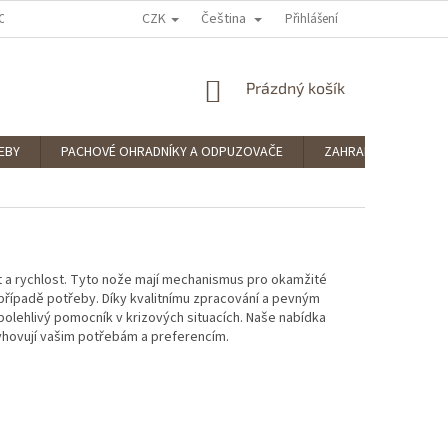
CZK
Čeština
OCENÍ OBCHODU
PODMÍNKY OCHRANY OSOBNÍCH ÚDAJŮ
Přihlášení
SPLÁTKOV
NÁKUPNÍ
Prázdný košík
KOŠÍK
EBY
PACHOVÉ OHRADNÍKY A ODPUZOVAČE
ZAHRADNÍ POTŘEBY
st a rychlost. Tyto nože mají mechanismus pro okamžité
 v případě potřeby. Díky kvalitnímu zpracování a pevným
polehlivý pomocník v krizových situacích. Naše nabídka
vyhovují vašim potřebám a preferencím.