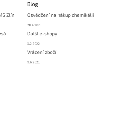
Blog
MS Zlín
Osvědčení na nákup chemikálií
28.4.2023
ysá
Další e-shopy
3.2.2022
Vrácení zboží
9.6.2021