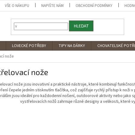
VŠE O NÁKUPU
NAPIŠTE NÁM
OBCHODNÍ PODMÍNKY
HODN
HLEDAT
LOVECKÉ POTŘEBY
TIPY NA DÁRKY
CHOVATELSKÉ POTŘ
ací nože
řelovací nože
elovací nože jsou inovativní a praktické nástroje, které kombinují funkčno
ření čepele jedním stisknutím tlačítka, což zajišťuje rychlý přístup k noži
iálům jsou ideální pro každodenní nošení, outdoorové aktivity nebo jako s
vystřelovacích nožů zahrnuje různé designy a velikosti, které 