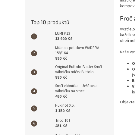
nástroje
kempován
Proč 
Top 10 produktů
Vystřelo
LUMI P13
každá se
13 900 Kč
oheň ne
Mikina s potiskem WADERA
Naše vys
158/164
890 Kč
O
Original Buttolo-Blatter Srnčí
O
vábnička míček Buttolo
j
880 Kč
B
Srnčí vábnička - třešňovka -
V
vábnička na srnce
k
490 Kč
Objevte 
Hukinol 0,5l
1 150 Kč
Trico 10 l
451 Kč