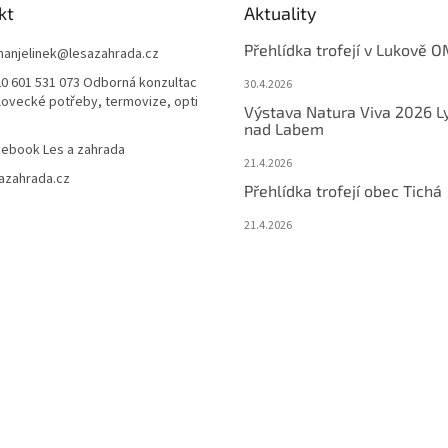
kt
Aktuality
Přehlídka trofejí v Lukově O
anjelinek
@
lesazahrada.cz
0 601 531 073 Odborná konzultac
30.4.2026
 lovecké potřeby, termovize, opti
Výstava Natura Viva 2026 L
nad Labem
ebook Les a zahrada
21.4.2026
azahrada.cz
Přehlídka trofejí obec Tichá
21.4.2026