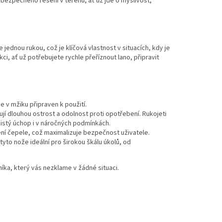
 bezpečného řešení v terénu, ať už jde o myslivost,
ednou rukou, což je klíčová vlastnost v situacích, kdy je
i, ať už potřebujete rychle přeříznout lano, připravit
je v mžiku připraven k použití.
jí dlouhou ostrost a odolnost proti opotřebení. Rukojeti
jistý úchop i v náročných podmínkách.
ní čepele, což maximalizuje bezpečnost uživatele.
yto nože ideální pro širokou škálu úkolů, od
íka, který vás nezklame v žádné situaci.