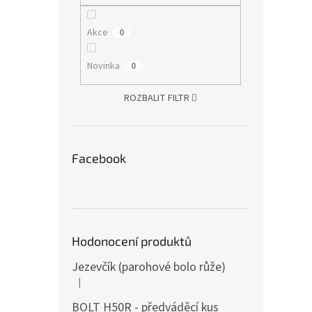
Akce
0
Novinka
0
ROZBALIT FILTR
Facebook
Hodonocení produktů
Jezevčík (parohové bolo růže)
|
Hodnocení produktu je 5 z 5 hvězdiček.
BOLT H50R - předváděcí kus