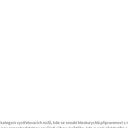
O
v
v kategorii vystřelovacích nožů, kde se snoubí bleskurychlá připravenost s
l