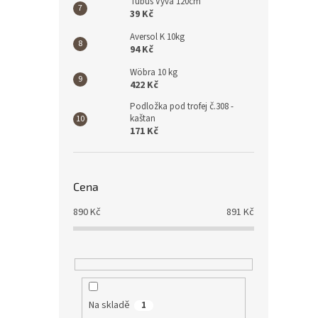
Tubus Vyva 120cm
39 Kč
Aversol K 10kg
94 Kč
Wöbra 10 kg
422 Kč
Podložka pod trofej č.308 -
kaštan
171 Kč
Cena
890
Kč
891
Kč
Na skladě
1