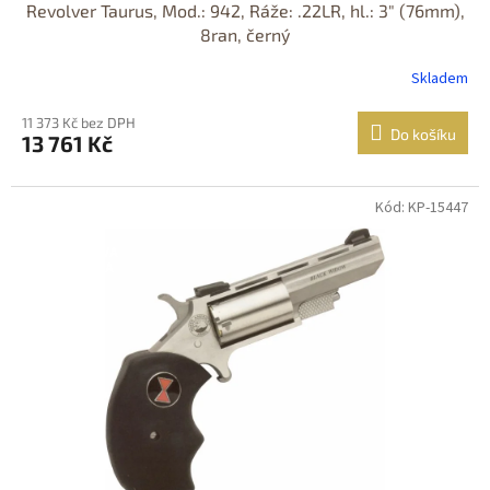
Revolver Taurus, Mod.: 942, Ráže: .22LR, hl.: 3" (76mm),
8ran, černý
Skladem
11 373 Kč bez DPH
Do košíku
13 761 Kč
Kód: KP-15447
Jen osobní
odběr
DOPRAVA
ZDARMA