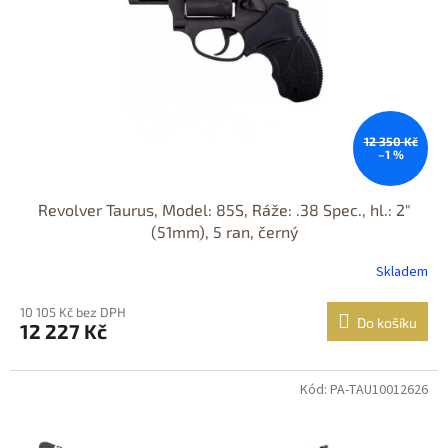
12 350 Kč
–1 %
Revolver Taurus, Model: 85S, Ráže: .38 Spec., hl.: 2"
(51mm), 5 ran, černý
Skladem
10 105 Kč bez DPH
Do košíku
12 227 Kč
Kód: PA-TAU10012626
Jen osobní
odběr
DOPRAVA
ZDARMA