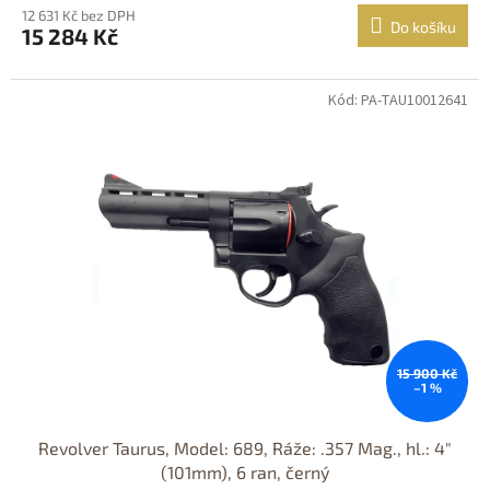
12 631 Kč bez DPH
Do košíku
15 284 Kč
Kód: PA-TAU10012641
Jen osobní
odběr
DOPRAVA
ZDARMA
15 900 Kč
–1 %
Revolver Taurus, Model: 689, Ráže: .357 Mag., hl.: 4"
(101mm), 6 ran, černý