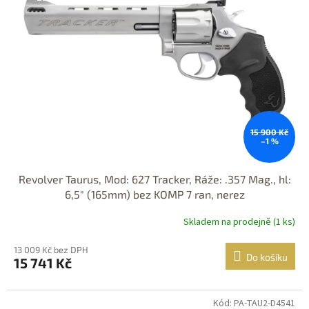
15 900 Kč
–1 %
Revolver Taurus, Mod: 627 Tracker, Ráže: .357 Mag., hl:
6,5" (165mm) bez KOMP 7 ran, nerez
Skladem na prodejně (1 ks)
13 009 Kč bez DPH
Do košíku
15 741 Kč
Kód: PA-TAU2-D4541
Jen osobní