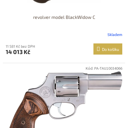
revolver model BlackWidow C
Skladem
11 581 Kč bez DPH
Do košíku
14 013 Kč
Kód: PA-TAU10034066
Jen osobní
odběr