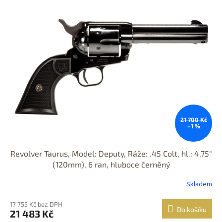
odběr
21 700 Kč
–1 %
Revolver Taurus, Model: Deputy, Ráže: .45 Colt, hl.: 4,75"
(120mm), 6 ran, hluboce černěný
Skladem
17 755 Kč bez DPH
Do košíku
21 483 Kč