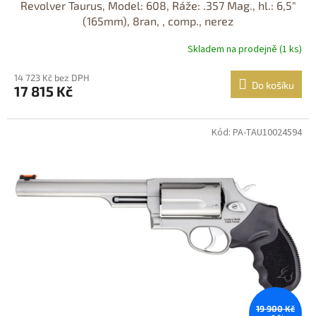
Revolver Taurus, Model: 608, Ráže: .357 Mag., hl.: 6,5"
(165mm), 8ran, , comp., nerez
Skladem na prodejně (1 ks)
14 723 Kč bez DPH
Do košíku
17 815 Kč
Kód: PA-TAU10024594
Jen osobní
odběr
DOPRAVA
ZDARMA
19 900 Kč