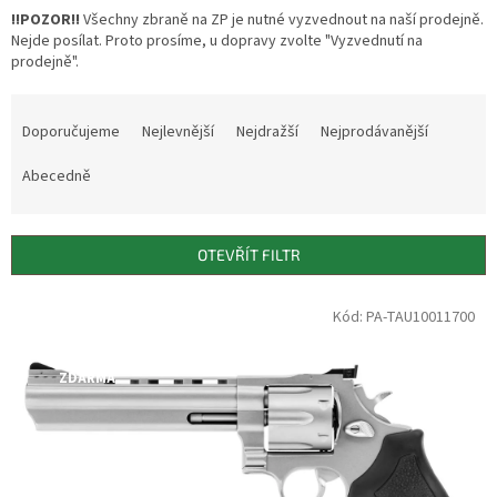
!!POZOR!!
Všechny zbraně na ZP je nutné vyzvednout na naší prodejně.
Nejde posílat. Proto prosíme, u dopravy zvolte "Vyzvednutí na
prodejně".
Ř
a
Doporučujeme
Nejlevnější
Nejdražší
Nejprodávanější
z
e
Abecedně
n
í
p
OTEVŘÍT FILTR
r
o
V
Kód: PA-TAU10011700
Jen osobní
d
ý
odběr
u
p
DOPRAVA
k
i
ZDARMA
t
s
ů
p
r
o