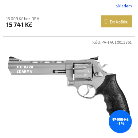
Skladem
13 009 Kč bez DPH
Do košíku
15 741 Kč
Kód: PA-TAU10011761
Dostupné i na
prodejně
Jen osobní
odběr
DOPRAVA
ZDARMA
Dostupnost 24h
17 995 Kč
–1 %