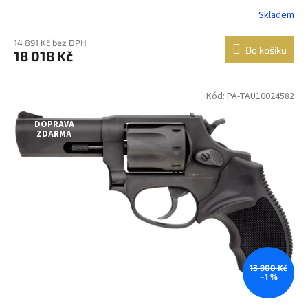
Skladem
14 891 Kč bez DPH
Do košíku
18 018 Kč
Kód: PA-TAU10024582
Jen osobní
odběr
DOPRAVA
ZDARMA
13 900 Kč
–1 %