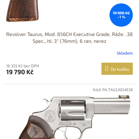
19 990 Kč
–1 %
Revolver Taurus, Mod: 856CH Executive Grade, Ráže: .38
Spec., hl: 3" (76mm), 6 ran, nerez
Skladem
16 355 Kč bez DPH
Do košíku
19 790 Kč
Kód: PA-TAU10034538
Jen osobní
odběr