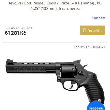
Revolver Colt, Model: Kodiak, Ráže: .44 RemMag., hl.:
4,25" (108mm), 6 ran, nerez
Skladem
50 645 Kč bez DPH
Do košíku
61 281 Kč
Kód: PA-TAU10024573
Jen osobní
odběr
DOPRAVA
ZDARMA
19 200 Kč