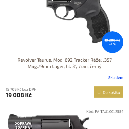
19 200 Kč
–1 %
Revolver Taurus, Mod: 692 Tracker Ráže: .357
Mag./9mm Luger, hl. 3", 7ran, černý
Skladem
15 709 Kč bez DPH
Do košíku
19 008 Kč
Kód: PA-TAU10012584
Jen osobní
odběr
DOPRAVA
ZDARMA