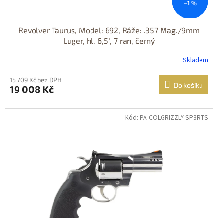
–1 %
Revolver Taurus, Model: 692, Ráže: .357 Mag./9mm
Luger, hl. 6,5", 7 ran, černý
Skladem
15 709 Kč bez DPH
Do košíku
19 008 Kč
Kód: PA-COLGRIZZLY-SP3RTS