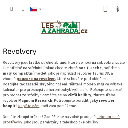
Přejít
NÁKUP
na
obsah
KOŠÍK
Revolvery
Revolvery jsou krátké střelné zbraně, které se hodí na sebeobranu, ale
i ke střelbě na střelnici. Pokud chcete zbraň
nosit u sebe
, pořiďte si
malý kompaktní model
, jako je například revolver Taurus 38, a
vhodné
pouzdro na revolver
, které schováte pod oblečení, a
dostojíte tak zásadě skrytého nošení. Některé modely mají ve výbavě i
kolimátor pro přesnější zaměření pohyblivého cíle. Pořizujete si zbraň
pro radost ze střelby? Zaměřte se na
větší kalibry
, zkuste třeba
revolver
Magnum Research
. Potřebujete poradit,
jaký revolver
koupit
?
Napište nám
, rádi vám pomůžeme.
Nemáte zbrojní průkaz? Zaměřte se na volně prodejné
sebeobranné
prostředky
, jako jsou paralyzéry a teleskopické obušky.