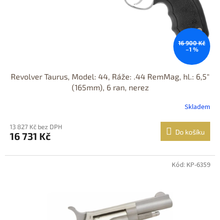
d
u
k
t
16 900 Kč
ů
–1 %
Revolver Taurus, Model: 44, Ráže: .44 RemMag, hl.: 6,5"
(165mm), 6 ran, nerez
Skladem
13 827 Kč bez DPH
Do košíku
16 731 Kč
Kód: KP-6359
Jen osobní
odběr
DOPRAVA
ZDARMA