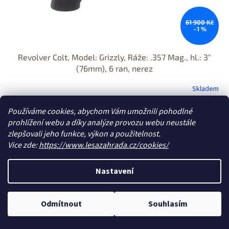
61 900 Kč
–1 %
Revolver Colt, Model: Grizzly, Ráže: .357 Mag., hl.: 3"
(76mm), 6 ran, nerez
Skladem
50 645 Kč bez DPH
Používáme cookies, abychom Vám umožnili pohodlné
Do košíku
61 281 Kč
prohlížení webu a díky analýze provozu webu neustále
zlepšovali jeho funkce, výkon a použitelnost.
Vice zde:
https://www.lesazahrada.cz/cookies/
Kód: PA-TAU10032599
Jen osobní
odběr
Nastavení
DOPRAVA
ZDARMA
Odmítnout
Souhlasím