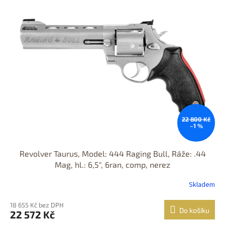
odběr
22 800 Kč
–1 %
Revolver Taurus, Model: 444 Raging Bull, Ráže: .44
Mag, hl.: 6,5", 6ran, comp, nerez
Skladem
18 655 Kč bez DPH
Do košíku
22 572 Kč