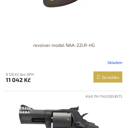
revolver model NAA-22LR-HG
Skladem
9 126 Kč bez DPH
Do košíku
11 042 Kč
Kód: PA-TAU10024571
Jen osobní
odběr
DOPRAVA
ZDARMA