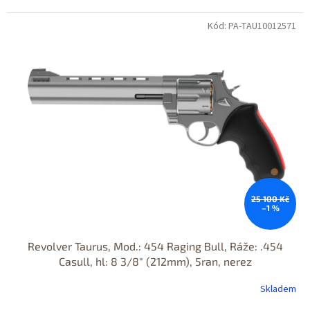
Kód: PA-TAU10012571
Jen osobní
odběr
25 100 Kč
–1 %
Revolver Taurus, Mod.: 454 Raging Bull, Ráže: .454
Casull, hl: 8 3/8" (212mm), 5ran, nerez
Skladem