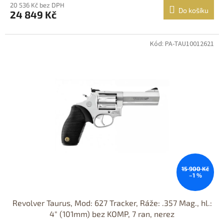
20 536 Kč bez DPH
Do košíku
24 849 Kč
Kód: PA-TAU10012621
Jen osobní
odběr
DOPRAVA
ZDARMA
15 900 Kč
–1 %
Revolver Taurus, Mod: 627 Tracker, Ráže: .357 Mag., hl.:
4" (101mm) bez KOMP, 7 ran, nerez