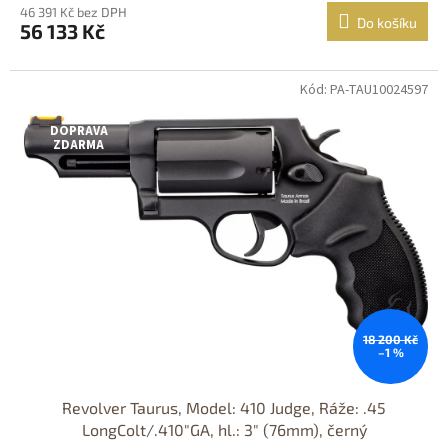
46 391 Kč bez DPH
Do košíku
56 133 Kč
Kód: PA-TAU10024597
Jen osobní
odběr
DOPRAVA
ZDARMA
18 200 Kč
–1 %
Revolver Taurus, Model: 410 Judge, Ráže: .45
LongColt/.410"GA, hl.: 3" (76mm), černý