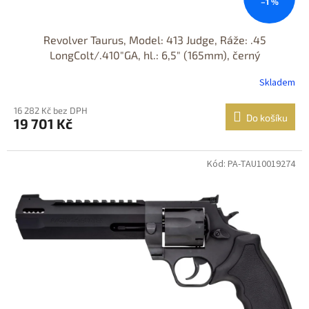
–1 %
Revolver Taurus, Model: 413 Judge, Ráže: .45
LongColt/.410"GA, hl.: 6,5" (165mm), černý
Skladem
16 282 Kč bez DPH
Do košíku
19 701 Kč
Kód: PA-TAU10019274
Jen osobní
odběr