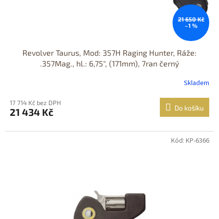
21 650 Kč
–1 %
Revolver Taurus, Mod: 357H Raging Hunter, Ráže:
.357Mag., hl.: 6,75", (171mm), 7ran černý
Skladem
17 714 Kč bez DPH
Do košíku
21 434 Kč
Kód: KP-6366
Jen osobní
odběr
DOPRAVA
ZDARMA