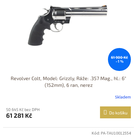
61 900 Kč
–1 %
Revolver Colt, Model: Grizzly, Ráže: .357 Mag., hl.: 6"
(152mm), 6 ran, nerez
Skladem
50 645 Kč bez DPH
Do košíku
61 281 Kč
Kód: PA-TAU10012554
Jen osobní