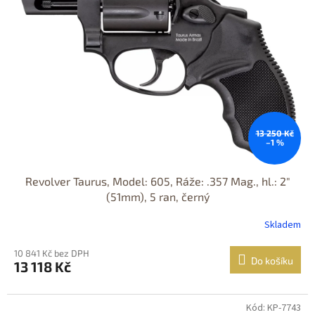
13 250 Kč
–1 %
Revolver Taurus, Model: 605, Ráže: .357 Mag., hl.: 2"
(51mm), 5 ran, černý
Skladem
10 841 Kč bez DPH
Do košíku
13 118 Kč
Kód: KP-7743
Jen osobní