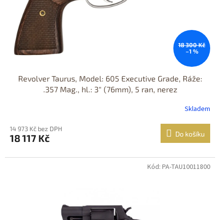
18 300 Kč
–1 %
Revolver Taurus, Model: 605 Executive Grade, Ráže:
.357 Mag., hl.: 3" (76mm), 5 ran, nerez
Skladem
14 973 Kč bez DPH
Do košíku
18 117 Kč
Kód: PA-TAU10011800
Jen osobní
odběr
DOPRAVA
ZDARMA