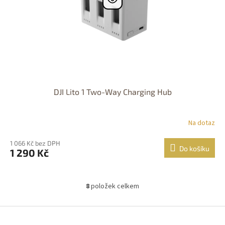
DJI Lito 1 Two-Way Charging Hub
Na dotaz
1 066 Kč bez DPH
Do košíku
1 290 Kč
8
položek celkem
O
v
l
Z
á
á