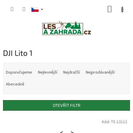
Přejít
NÁKUP
na
obsah
KOŠÍK
DJI Lito 1
Ř
a
Doporučujeme
Nejlevnější
Nejdražší
Nejprodávanější
z
e
Abecedně
n
í
p
OTEVŘÍT FILTR
r
o
V
Kód: TE-12112
d
ý
u
p