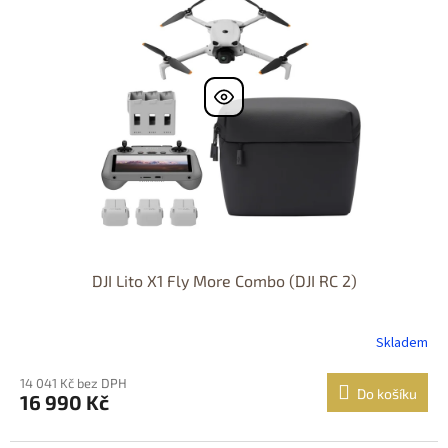
k
i
t
s
ů
p
r
o
d
u
k
t
ů
DJI Lito X1 Fly More Combo (DJI RC 2)
Skladem
14 041 Kč bez DPH
Do košíku
16 990 Kč