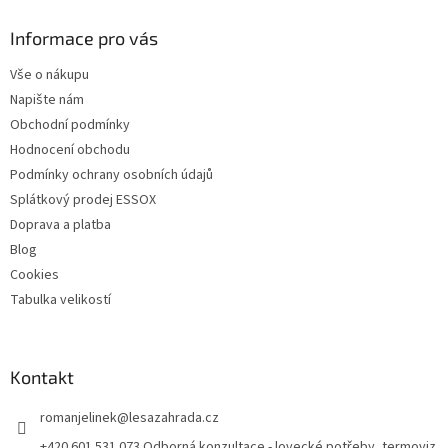
d
p
a
a
Informace pro vás
c
t
í
Vše o nákupu
í
p
Napište nám
r
v
Obchodní podmínky
k
Hodnocení obchodu
y
Podmínky ochrany osobních údajů
v
ý
Splátkový prodej ESSOX
p
Doprava a platba
i
Blog
s
u
Cookies
Tabulka velikostí
Kontakt
romanjelinek
@
lesazahrada.cz
+420 601 531 073 Odborná konzultace - lovecké potřeby, termoviz