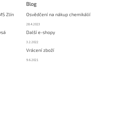
Blog
MS Zlín
Osvědčení na nákup chemikálií
28.4.2023
ysá
Další e-shopy
3.2.2022
Vrácení zboží
9.6.2021