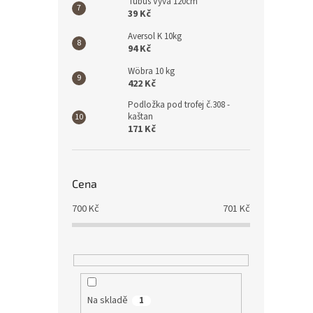
Tubus Vyva 120cm
39 Kč
Aversol K 10kg
94 Kč
Wöbra 10 kg
422 Kč
Podložka pod trofej č.308 -
kaštan
171 Kč
Cena
700
Kč
701
Kč
Na skladě
1