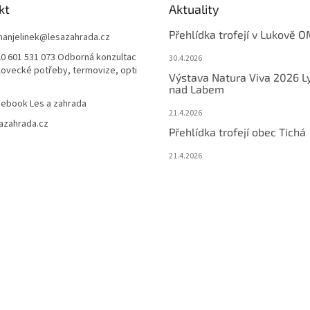
kt
Aktuality
Přehlídka trofejí v Lukově O
anjelinek
@
lesazahrada.cz
0 601 531 073 Odborná konzultac
30.4.2026
 lovecké potřeby, termovize, opti
Výstava Natura Viva 2026 L
nad Labem
ebook Les a zahrada
21.4.2026
azahrada.cz
Přehlídka trofejí obec Tichá
21.4.2026