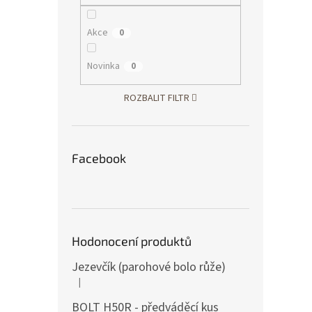
Akce
0
Novinka
0
ROZBALIT FILTR
Facebook
Hodonocení produktů
Jezevčík (parohové bolo růže)
|
Hodnocení produktu je 5 z 5 hvězdiček.
BOLT H50R - předváděcí kus