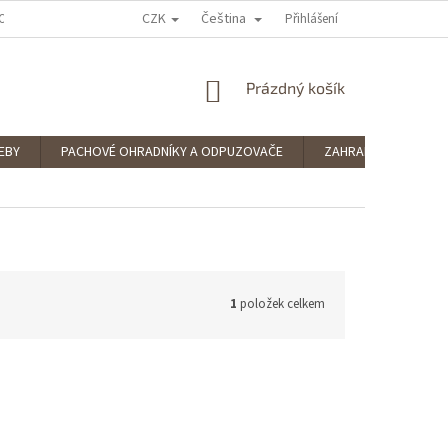
CZK
Čeština
OCENÍ OBCHODU
PODMÍNKY OCHRANY OSOBNÍCH ÚDAJŮ
Přihlášení
SPLÁTKOV
NÁKUPNÍ
Prázdný košík
KOŠÍK
EBY
PACHOVÉ OHRADNÍKY A ODPUZOVAČE
ZAHRADNÍ POTŘEBY
1
položek celkem