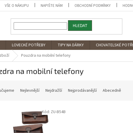
VŠE O NÁKUPU
NAPIŠTE NÁM
OBCHODNÍ PODMÍNKY
HODN
HLEDAT
LOVECKÉ POTŘEBY
TIPY NA DÁRKY
CHOVATELSKÉ POTŘ
zboží
Pouzdra na mobilní telefony
dra na mobilní telefony
učujeme
Nejlevnější
Nejdražší
Nejprodávanější
Abecedně
Kód: ZU-B54B