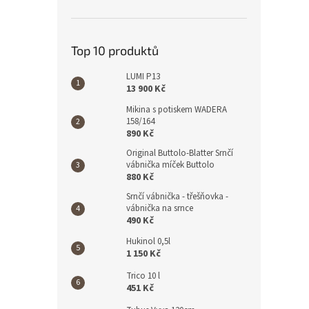
Top 10 produktů
LUMI P13
13 900 Kč
Mikina s potiskem WADERA
158/164
890 Kč
Original Buttolo-Blatter Srnčí
vábnička míček Buttolo
880 Kč
Srnčí vábnička - třešňovka -
vábnička na srnce
490 Kč
Hukinol 0,5l
1 150 Kč
Trico 10 l
451 Kč