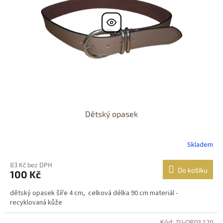
Dětský opasek
Skladem
83 Kč bez DPH
Do košíku
100 Kč
dětský opasek šíře 4 cm, celková délka 90 cm materiál -
recyklovaná kůže
Kód: ZU-OP03.120