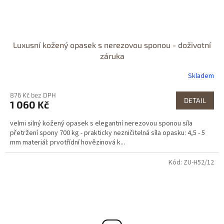
Luxusní kožený opasek s nerezovou sponou - doživotní
záruka
Skladem
876 Kč bez DPH
DETAIL
1 060 Kč
velmi silný kožený opasek s elegantní nerezovou sponou síla
přetržení spony 700 kg - prakticky nezničitelná síla opasku: 4,5 - 5
mm materiál: prvotřídní hovězinová k...
Kód: ZU-H52/12