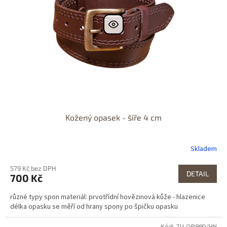
Kožený opasek - šíře 4 cm
Skladem
579 Kč bez DPH
DETAIL
700 Kč
různé typy spon materiál: prvotřídní hovězinová kůže - hlazenice
délka opasku se měří od hrany spony po špičku opasku
Kód: ZU-OP99D/HN