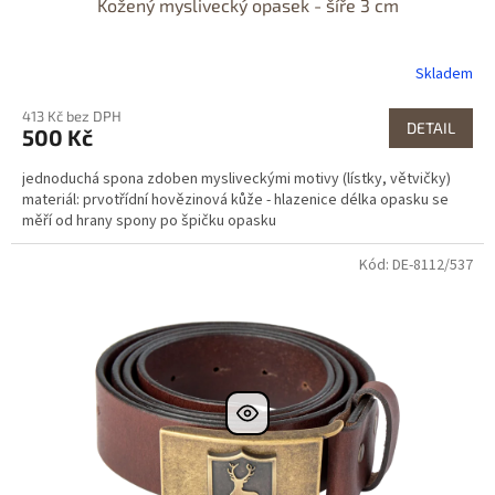
Kožený myslivecký opasek - šíře 3 cm
Skladem
413 Kč bez DPH
DETAIL
500 Kč
jednoduchá spona zdoben mysliveckými motivy (lístky, větvičky)
materiál: prvotřídní hovězinová kůže - hlazenice délka opasku se
měří od hrany spony po špičku opasku
Kód: DE-8112/537
Dostupné i na
prodejně
Dostupnost 24h