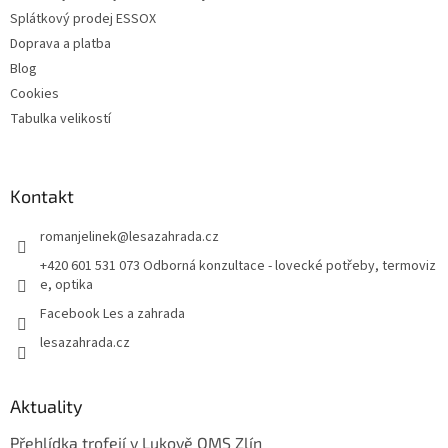
ý
Splátkový prodej ESSOX
p
Doprava a platba
i
Blog
s
u
Cookies
Tabulka velikostí
Kontakt
romanjelinek
@
lesazahrada.cz
+420 601 531 073 Odborná konzultace - lovecké potřeby, termoviz
e, optika
Facebook Les a zahrada
lesazahrada.cz
Aktuality
Přehlídka trofejí v Lukově OMS Zlín