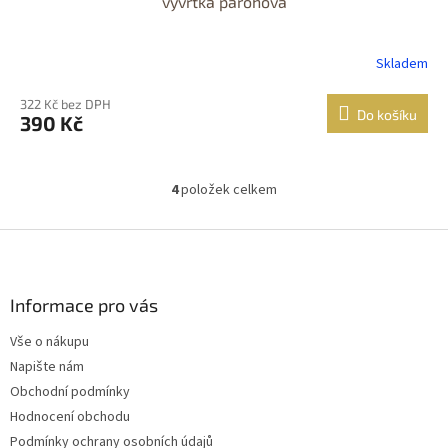
vývrtka parohová
Skladem
322 Kč bez DPH
Do košíku
390 Kč
4
položek celkem
O
v
l
Z
á
á
d
p
a
a
Informace pro vás
c
t
í
Vše o nákupu
í
p
Napište nám
r
v
Obchodní podmínky
k
Hodnocení obchodu
y
Podmínky ochrany osobních údajů
v