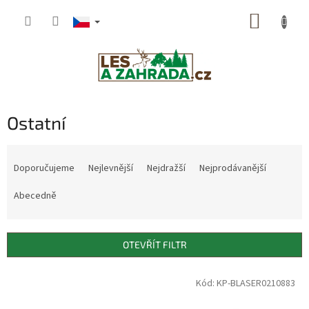
Přejít
NÁKUP
na
obsah
KOŠÍK
Ostatní
Ř
a
Doporučujeme
Nejlevnější
Nejdražší
Nejprodávanější
z
e
Abecedně
n
í
p
OTEVŘÍT FILTR
r
o
V
Kód: KP-BLASER0210883
Dostupné i na
d
ý
prodejně
u
p