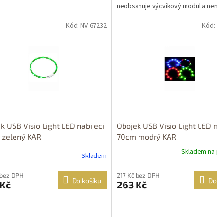
neobsahuje výcvikový modul a nen
možné vysíl...
Kód: NV-67232
Kód:
Dostupné i na
prodejně
Dostupnost 24h
k USB Visio Light LED nabíjecí
Obojek USB Visio Light LED n
 zelený KAR
70cm modrý KAR
Skladem na 
Skladem
 bez DPH
217 Kč bez DPH
Do košíku
Do
 Kč
263 Kč