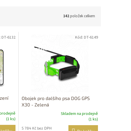
142
položek celkem
: DT-6132
Kód: DT-6149
Dostupné i na
prodejně
DOPRAVA
ZDARMA
Dostupnost 24h
zení
Obojek pro dalšího psa DOG GPS
X30 - Zelená
prodejně
Skladem na prodejně
(1 ks)
(1 ks)
5 784 Kč bez DPH
 košíku