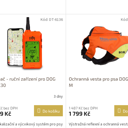
Kód: DT-6136
Kód
OPRAVA
ZDARMA
mač - ruční zařízení pro DOG
Ochranná vesta pro psa DOG
X30
M
3 dny
Kč bez DPH
1 487 Kč bez DPH
Do košíku
Do
9 Kč
1 799 Kč
kalizační a výcvikový systém pro psy
Výstražná reflexní a ochranná vest