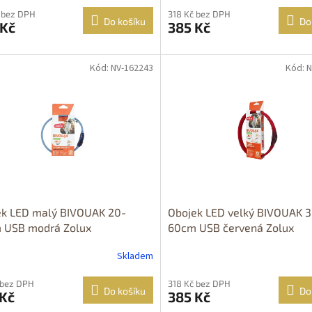
 bez DPH
318 Kč bez DPH
Do košíku
Do
 Kč
385 Kč
Kód: NV-162243
Kód: 
ek LED malý BIVOUAK 20-
Obojek LED velký BIVOUAK 
 USB modrá Zolux
60cm USB červená Zolux
Skladem
 bez DPH
318 Kč bez DPH
Do košíku
Do
 Kč
385 Kč