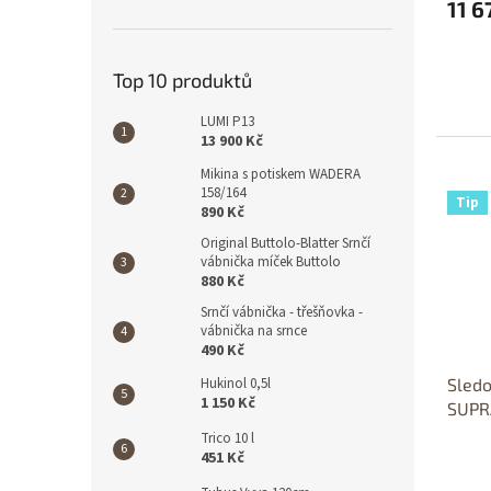
11 6
Top 10 produktů
LUMI P13
13 900 Kč
D
Mikina s potiskem WADERA
158/164
Tip
890 Kč
Original Buttolo-Blatter Srnčí
vábnička míček Buttolo
880 Kč
Srnčí vábnička - třešňovka -
vábnička na srnce
490 Kč
Sledo
Hukinol 0,5l
1 150 Kč
SUPR
Trico 10 l
451 Kč