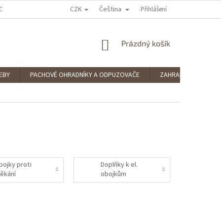
CZK
Čeština
OCENÍ OBCHODU
PODMÍNKY OCHRANY OSOBNÍCH ÚDAJŮ
Přihlášení
SPLÁTKOV
NÁKUPNÍ
Prázdný košík
KOŠÍK
EBY
PACHOVÉ OHRADNÍKY A ODPUZOVAČE
ZAHRADNÍ POTŘEBY
bojky proti
Doplňky k el.
těkání
obojkům