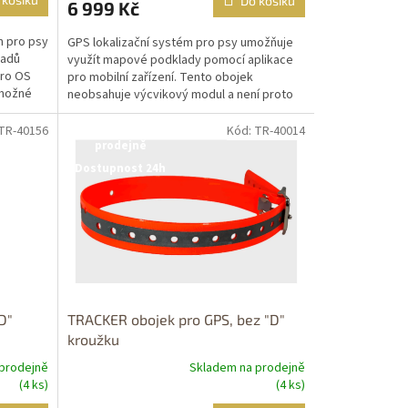
Do košíku
6 999 Kč
m pro psy
GPS lokalizační systém pro psy umožňuje
ladů
využít mapové podklady pomocí aplikace
pro OS
pro mobilní zařízení. Tento obojek
 možné
neobsahuje výcvikový modul a není proto
možné vysíl...
 TR-40156
Kód: TR-40014
Dostupné i na
prodejně
Dostupnost 24h
D"
TRACKER obojek pro GPS, bez "D"
kroužku
prodejně
Skladem na prodejně
(4 ks)
(4 ks)