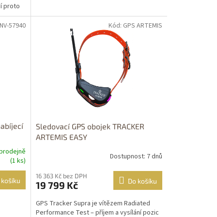
í proto
 NV-57940
Kód: GPS ARTEMIS
DOPRAVA
ZDARMA
abíjecí
Sledovací GPS obojek TRACKER
ARTEMIS EASY
prodejně
Dostupnost: 7 dnů
(1 ks)
16 363 Kč bez DPH
 košíku
Do košíku
19 799 Kč
GPS Tracker Supra je vítězem Radiated
Performance Test – příjem a vysílání pozic