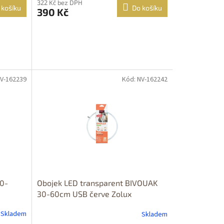
322 Kč bez DPH
 košíku
Do košíku
390 Kč
NV-162239
Kód: NV-162242
30-
Obojek LED transparent BIVOUAK
30-60cm USB červe Zolux
Skladem
Skladem