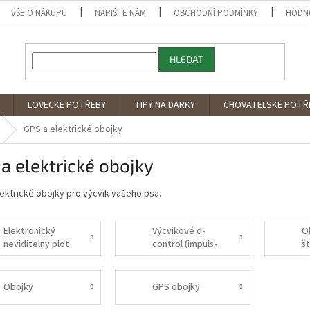
VŠE O NÁKUPU
NAPIŠTE NÁM
OBCHODNÍ PODMÍNKY
HODN
HLEDAT
LOVECKÉ POTŘEBY
TIPY NA DÁRKY
CHOVATELSKÉ POTŘ
GPS a elektrické obojky
a elektrické obojky
ektrické obojky pro výcvik vašeho psa.
Elektronický
Výcvikové d-
O
neviditelný plot
control (impuls-
š
booster-zvuk)
Obojky
GPS obojky