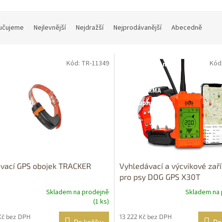
učujeme
Nejlevnější
Nejdražší
Nejprodávanější
Abecedně
Kód: TR-11349
Kód
tupné i na
Dostupné i na
rodejně
prodejně
OPRAVA
DOPRAVA
ZDARMA
ZDARMA
upnost 24h
Dostupnost 24h
vací GPS obojek TRACKER
Vyhledávací a výcvikové zaří
pro psy DOG GPS X30T
Skladem na prodejně
Skladem na 
(1 ks)
Kč bez DPH
13 222 Kč bez DPH
Do košíku
Do