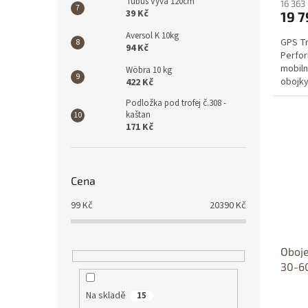
Tubus Vyva 120cm
16 363
39 Kč
19 7
Aversol K 10kg
GPS Tr
94 Kč
Perfor
mobiln
Wöbra 10 kg
obojky
422 Kč
2,4...
Podložka pod trofej č.308 -
kaštan
171 Kč
Cena
99
Kč
20390
Kč
Oboj
30-6
Na skladě
15