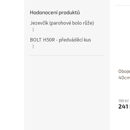
Hodonocení produktů
Jezevčík (parohové bolo růže)
|
Hodnocení produktu je 5 z 5 hvězdiček.
BOLT H50R - předváděcí kus
|
Hodnocení produktu je 5 z 5 hvězdiček.
Oboj
40cm
199 Kč
241