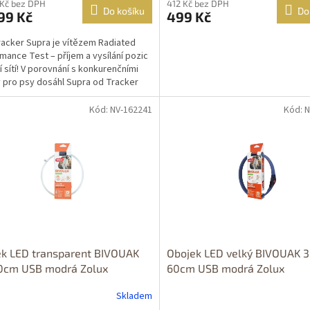
 Kč bez DPH
412 Kč bez DPH
Do košíku
Do
99 Kč
499 Kč
acker Supra je vítězem Radiated
mance Test – příjem a vysílání pozic
í sítí! V porovnání s konkurenčními
 pro psy dosáhl Supra od Tracker
Kód: NV-162241
Kód: 
ek LED transparent BIVOUAK
Obojek LED velký BIVOUAK 
0cm USB modrá Zolux
60cm USB modrá Zolux
Skladem