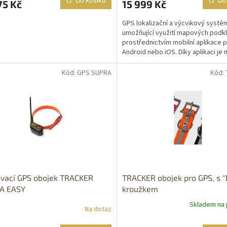
75 Kč
15 999 Kč
GPS lokalizační a výcvikový systé
umožňující využití mapových podk
prostřednictvím mobilní aplikace 
Android nebo iOS. Díky aplikaci je
zobr...
Kód: GPS SUPRA
Kód:
OPRAVA
Dostupné i na
ZDARMA
prodejně
vací GPS obojek TRACKER
TRACKER obojek pro GPS, s "
A EASY
kroužkem
Skladem na 
Na dotaz