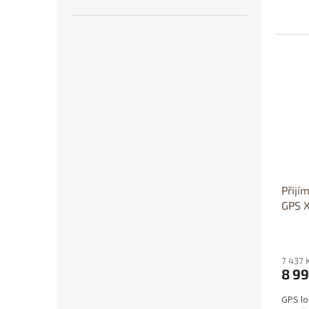
D
Přijí
GPS 
7 437 
8 99
GPS lo