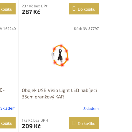
237 Kč bez DPH
 košíku
Do košíku
287 Kč
NV-162240
Kód: NV-57797
30-
Obojek USB Visio Light LED nabíjecí
35cm oranžový KAR
Skladem
Skladem
173 Kč bez DPH
 košíku
Do košíku
209 Kč