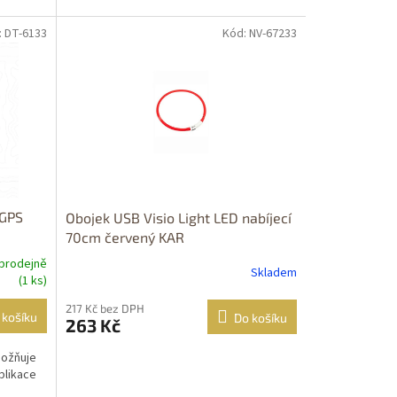
: DT-6133
Kód: NV-67233
 GPS
Obojek USB Visio Light LED nabíjecí
70cm červený KAR
prodejně
Skladem
(1 ks)
217 Kč bez DPH
 košíku
Do košíku
263 Kč
možňuje
plikace