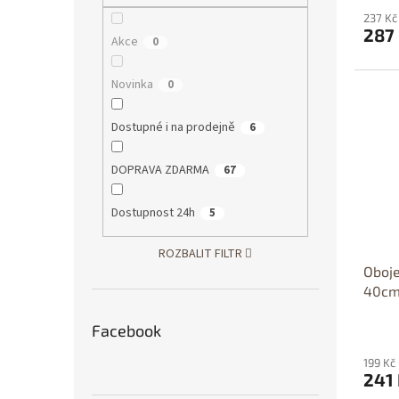
237 Kč
287
Akce
0
Novinka
0
Dostupné i na prodejně
6
DOPRAVA ZDARMA
67
Dostupnost 24h
5
ROZBALIT FILTR
Oboj
40cm
Facebook
199 Kč
241