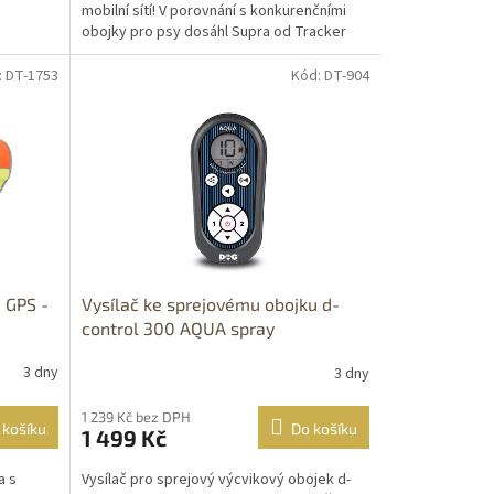
mobilní sítí! V porovnání s konkurenčními
obojky pro psy dosáhl Supra od Tracker
2,4...
: DT-1753
Kód: DT-904
 GPS -
Vysílač ke sprejovému obojku d-
control 300 AQUA spray
3 dny
3 dny
1 239 Kč bez DPH
 košíku
Do košíku
1 499 Kč
a s
Vysílač pro sprejový výcvikový obojek d-