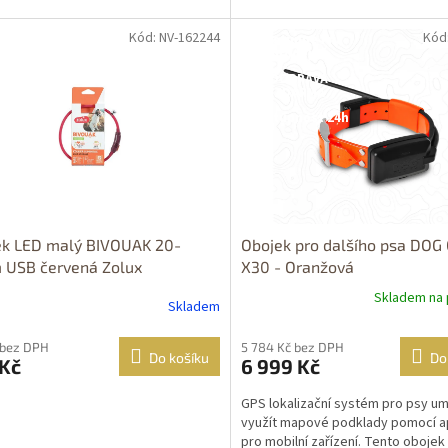
Kód: NV-162244
Kód
Dostupné i na
prodejně
DOPRAVA
ZDARMA
Dostupnost 24h
ek LED malý BIVOUAK 20-
Obojek pro dalšího psa DOG
 USB červená Zolux
X30 - Oranžová
Skladem na 
Skladem
 bez DPH
5 784 Kč bez DPH
Do košíku
Do
 Kč
6 999 Kč
GPS lokalizační systém pro psy u
využít mapové podklady pomocí a
pro mobilní zařízení. Tento obojek