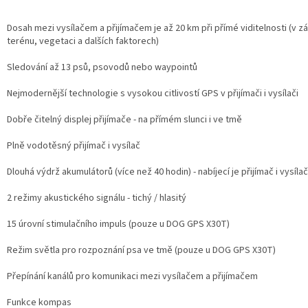
Dosah mezi vysílačem a přijímačem je až 20 km při přímé viditelnosti (v zá
terénu, vegetaci a dalších faktorech)
Sledování až 13 psů, psovodů nebo waypointů
Nejmodernější technologie s vysokou citlivostí GPS v přijímači i vysílači
Dobře čitelný displej přijímače - na přímém slunci i ve tmě
Plně vodotěsný přijímač i vysílač
Dlouhá výdrž akumulátorů (více než 40 hodin) - nabíjecí je přijímač i vysílač
2 režimy akustického signálu - tichý / hlasitý
15 úrovní stimulačního impuls (pouze u DOG GPS X30T)
Režim světla pro rozpoznání psa ve tmě (pouze u DOG GPS X30T)
Přepínání kanálů pro komunikaci mezi vysílačem a přijímačem
Funkce kompas