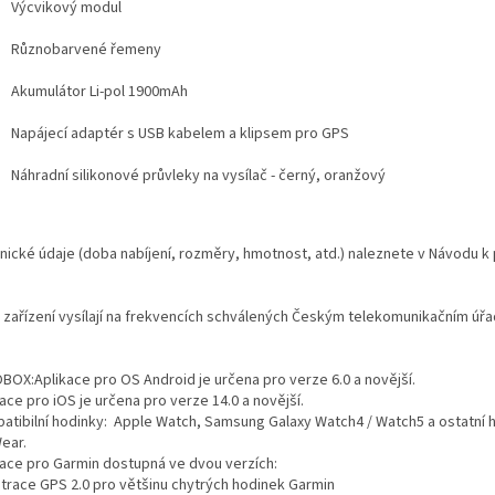
Výcvikový modul
Různobarvené řemeny
Akumulátor Li-pol 1900mAh
Napájecí adaptér s USB kabelem a klipsem pro GPS
Náhradní silikonové průvleky na vysílač - černý, oranžový
nické údaje (doba nabíjení, rozměry, hmotnost, atd.) naleznete v Návodu k p
 zařízení vysílají na frekvencích schválených Českým telekomunikačním úř
OBOX:Aplikace pro OS Android je určena pro verze 6.0 a novější.
ace pro iOS je určena pro verze 14.0 a novější.
atibilní hodinky: Apple Watch, Samsung Galaxy Watch4 / Watch5 a ostatní 
ear.
kace pro Garmin dostupná ve dvou verzích:
gtrace GPS 2.0 pro většinu chytrých hodinek Garmin