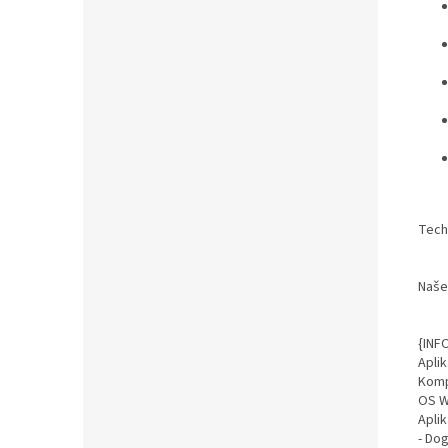
Tech
Naše
{INF
Aplik
Komp
OS W
Apli
- Do