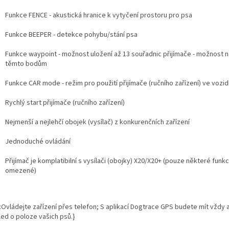
Funkce FENCE - akustická hranice k vytyčení prostoru pro psa
Funkce BEEPER - detekce pohybu/stání psa
Funkce waypoint - možnost uložení až 13 souřadnic přijímače - možnost 
těmto bodům
Funkce CAR mode - režim pro použití přijímače (ručního zařízení) ve vozid
Rychlý start přijímače (ručního zařízení)
Nejmenší a nejlehčí obojek (vysílač) z konkurenčních zařízení
Jednoduché ovládání
Přijímač je komplatibilní s vysílači (obojky) X20/X20+ (pouze některé funk
omezené)
:Ovládejte zařízení přes telefon; S aplikací Dogtrace GPS budete mít vždy a
led o poloze vašich psů.}