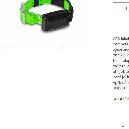
GPS loka
pomocí ap
výcvikový
obojku. V
technolog
zařízení 
obojek po
poté jej 
Aplikace
DOG GPS 
Detailní 