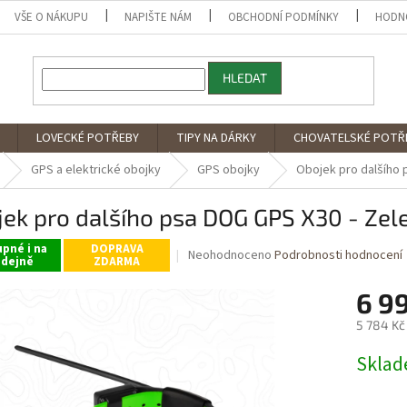
VŠE O NÁKUPU
NAPIŠTE NÁM
OBCHODNÍ PODMÍNKY
HODN
HLEDAT
LOVECKÉ POTŘEBY
TIPY NA DÁRKY
CHOVATELSKÉ POTŘ
GPS a elektrické obojky
GPS obojky
Obojek pro dalšího 
ek pro dalšího psa DOG GPS X30 - Zel
pné i na
DOPRAVA
Průměrné
Neohodnoceno
Podrobnosti hodnocení
odejně
ZDARMA
hodnocení
produktu
6 9
je
0,0
5 784 Kč
z
Měrná
5
Sklad
cena:
hvězdiček.