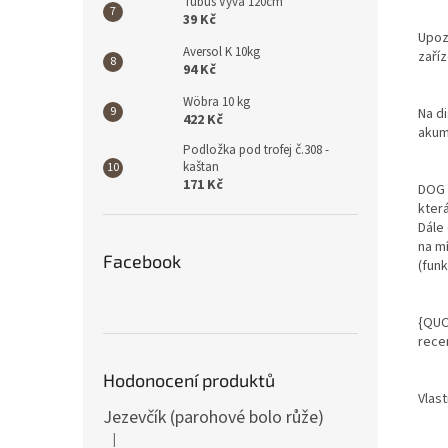
Tubus Vyva 120cm
39 Kč
Upozo
Aversol K 10kg
zaříz
94 Kč
Wöbra 10 kg
Na di
422 Kč
akumu
Podložka pod trofej č.308 -
kaštan
171 Kč
DOG 
kter
Dále 
na mí
Facebook
(fun
{QUO
rece
Hodonocení produktů
Vlast
Jezevčík (parohové bolo růže)
|
Hodnocení produktu je 5 z 5 hvězdiček.