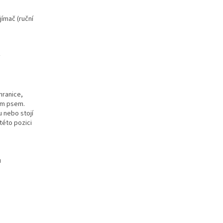
jímač (ruční
v
hranice,
ším psem.
u nebo stojí
této pozici
u