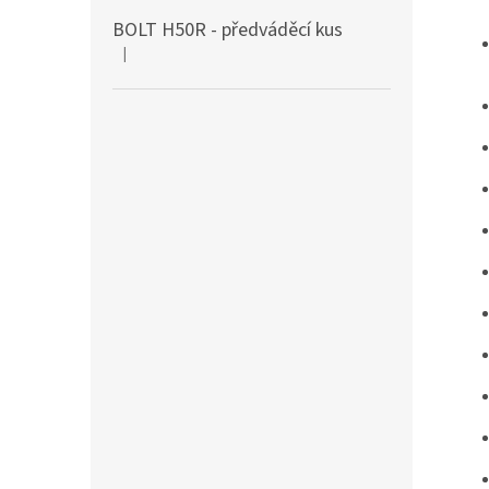
BOLT H50R - předváděcí kus
|
Hodnocení produktu je 5 z 5 hvězdiček.