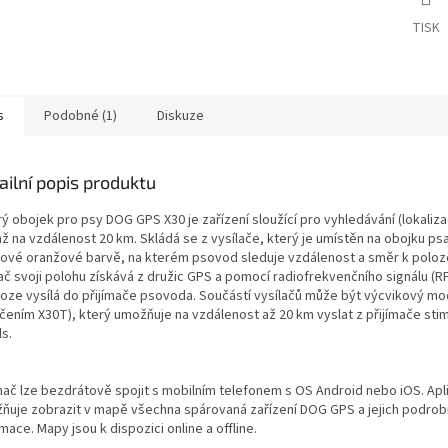
TISK
s
Podobné (1)
Diskuze
ailní popis produktu
ý obojek pro psy DOG GPS X30 je zařízení sloužící pro vyhledávání (lokaliza
ž na vzdálenost 20 km. Skládá se z vysílače, který je umístěn na obojku ps
ové oranžové barvě, na kterém psovod sleduje vzdálenost a směr k poloz
ač svoji polohu získává z družic GPS a pomocí radiofrekvenčního signálu (RF
loze vysílá do přijímače psovoda. Součástí vysílačů může být výcvikový mo
čením X30T), který umožňuje na vzdálenost až 20 km vyslat z přijímače stim
s.
ímač lze bezdrátově spojit s mobilním telefonem s OS Android nebo iOS. Apl
ňuje zobrazit v mapě všechna spárovaná zařízení DOG GPS a jejich podro
mace. Mapy jsou k dispozici online a offline.