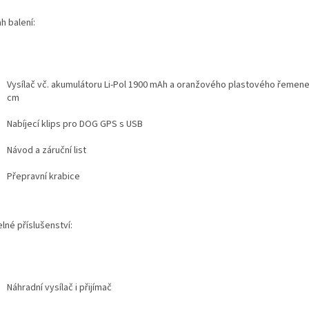
h balení:
Vysílač vč. akumulátoru Li-Pol 1900 mAh a oranžového plastového řemene
cm
Nabíjecí klips pro DOG GPS s USB
Návod a záruční list
Přepravní krabice
elné příslušenství:
Náhradní vysílač i přijímač