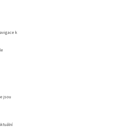
navigace k
le
ce jsou
ktuální