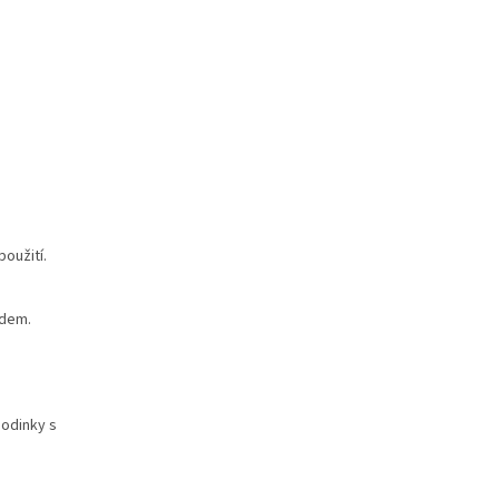
oužití.
adem.
hodinky s