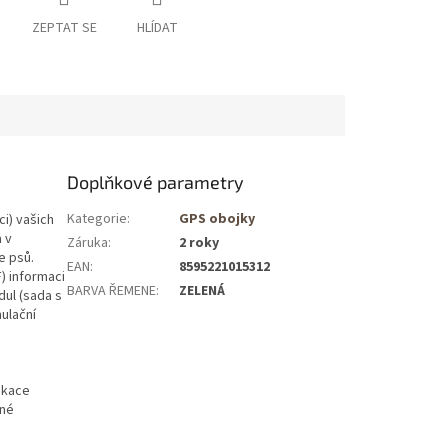
ZEPTAT SE
HLÍDAT
Doplňkové parametry
Kategorie
:
GPS obojky
ci) vašich
a v
Záruka
:
2 roky
e psů.
EAN
:
8595221015312
) informaci
BARVA ŘEMENE
:
ZELENÁ
dul (sada s
ulační
ikace
bné