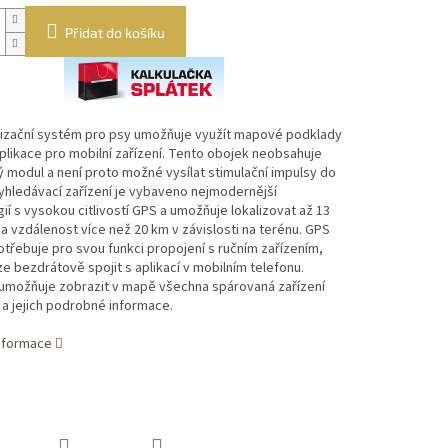
Přidat do košíku
lizační systém pro psy umožňuje využít mapové podklady
likace pro mobilní zařízení. Tento obojek neobsahuje
 modul a není proto možné vysílat stimulační impulsy do
yhledávací zařízení je vybaveno nejmodernější
ií s vysokou citlivostí GPS a umožňuje lokalizovat až 13
na vzdálenost více než 20 km v závislosti na terénu. GPS
třebuje pro svou funkci propojení s ručním zařízením,
lze bezdrátově spojit s aplikací v mobilním telefonu.
 umožňuje zobrazit v mapě všechna spárovaná zařízení
a jejich podrobné informace.
informace