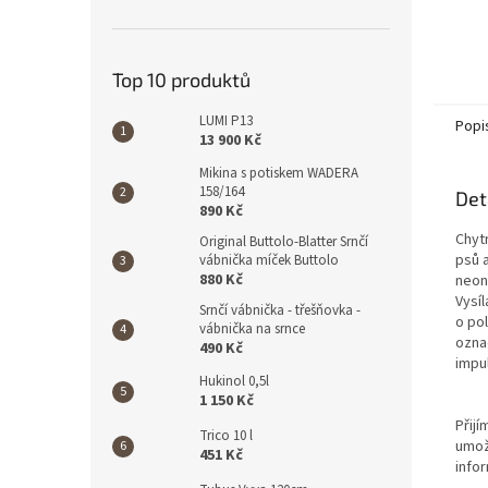
Top 10 produktů
LUMI P13
Popi
13 900 Kč
Mikina s potiskem WADERA
158/164
Det
890 Kč
Chytr
Original Buttolo-Blatter Srnčí
psů a
vábnička míček Buttolo
880 Kč
neon
Vysíl
Srnčí vábnička - třešňovka -
o po
vábnička na srnce
ozna
490 Kč
impul
Hukinol 0,5l
1 150 Kč
Přij
Trico 10 l
umož
451 Kč
infor