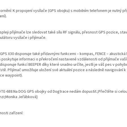
rnění: K propojení vysílače (GPS obojku) s mobilním telefonem je nutný při
ení).
spleji přijímače lze sledovat také sílu RF signálu, přesnost GPS pozice, sta
látoru vysílače i přijímače.
GPS X30 disponuje také přídavnými funkcemi – kompas, FENCE – akustická 
á poskytuje informaci o překročení nastavené vzdálenosti od přijímače va
disponuje funkcí BEEPER díky které snadno určíte, jestli je váš pes v pohyb
stě. Přijímač umožňuje uložení své aktuální pozice a následně navigování k 
kce waypoint).
TE-688:Na DOG GPS obojky od Dogtrace nedám dopustit.;Přečtěte si celo
nzi;Monika Jeřábková}
nosti zařízení: