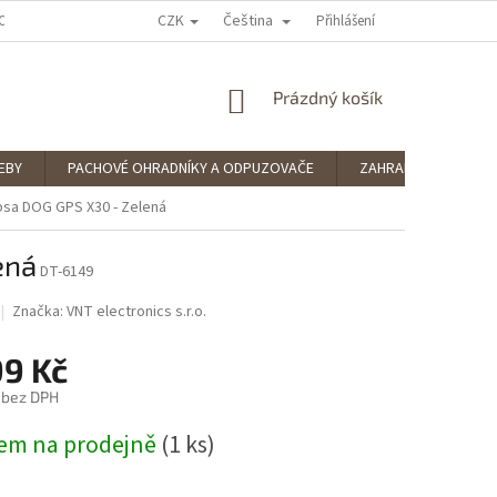
CZK
Čeština
OCENÍ OBCHODU
PODMÍNKY OCHRANY OSOBNÍCH ÚDAJŮ
Přihlášení
SPLÁTKOV
NÁKUPNÍ
Prázdný košík
KOŠÍK
EBY
PACHOVÉ OHRADNÍKY A ODPUZOVAČE
ZAHRADNÍ POTŘEBY
psa DOG GPS X30 - Zelená
ená
DT-6149
Značka:
VNT electronics s.r.o.
99 Kč
 bez DPH
em na prodejně
(1 ks)