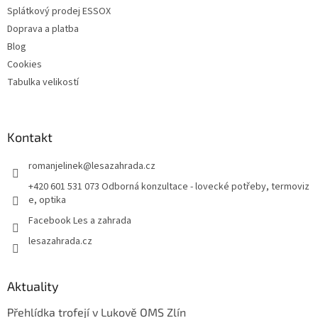
ý
Splátkový prodej ESSOX
p
Doprava a platba
i
Blog
s
u
Cookies
Tabulka velikostí
Kontakt
romanjelinek
@
lesazahrada.cz
+420 601 531 073 Odborná konzultace - lovecké potřeby, termoviz
e, optika
Facebook Les a zahrada
lesazahrada.cz
Aktuality
Přehlídka trofejí v Lukově OMS Zlín