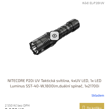
Kód: EL-P20I UV
NITECORE P20i UV Taktická svítilna, 4xUV LED, 1x LED
Luminus SST-40-W,1800lm,duální spínač, 1x21700i
Skladem
2 550 Kč bez DPH
Do košíku