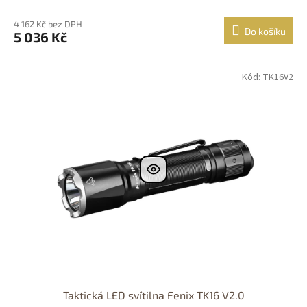
4 162 Kč bez DPH
Do košíku
5 036 Kč
Kód: TK16V2
Dostupné i na
prodejně
Dostupnost 24h
Taktická LED svítilna Fenix TK16 V2.0