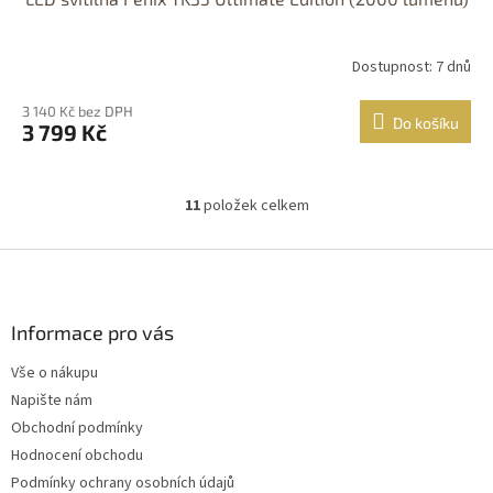
Dostupnost: 7 dnů
3 140 Kč bez DPH
Do košíku
3 799 Kč
11
položek celkem
O
v
l
Z
á
á
d
p
a
a
Informace pro vás
c
t
í
Vše o nákupu
í
p
Napište nám
r
v
Obchodní podmínky
k
Hodnocení obchodu
y
Podmínky ochrany osobních údajů
v