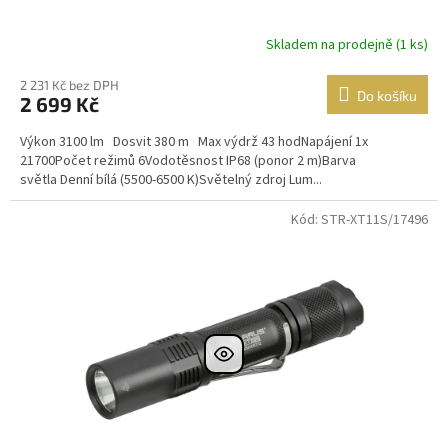
Skladem na prodejně (1 ks)
2 231 Kč bez DPH
Do košíku
2 699 Kč
Výkon 3100 lm Dosvit 380 m Max výdrž 43 hodNapájení 1x
21700Počet režimů 6Vodotěsnost IP68 (ponor 2 m)Barva
světla Denní bílá (5500-6500 K)Světelný zdroj Lum...
Kód: STR-XT11S/17496