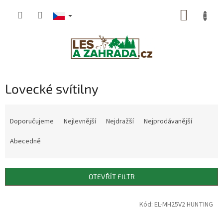
Přejít
NÁKUP
na
obsah
KOŠÍK
Lovecké svítilny
Ř
a
Doporučujeme
Nejlevnější
Nejdražší
Nejprodávanější
z
e
Abecedně
n
í
p
OTEVŘÍT FILTR
r
o
V
Kód: EL-MH25V2 HUNTING
d
ý
u
p