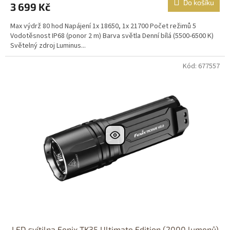
Do košíku
3 699 Kč
Max výdrž 80 hod Napájení 1x 18650, 1x 21700 Počet režimů 5
Vodotěsnost IP68 (ponor 2 m) Barva světla Denní bílá (5500-6500 K)
Světelný zdroj Luminus...
Kód: 677557
LED svítilna Fenix TK35 Ultimate Edition (2000 lumenů)