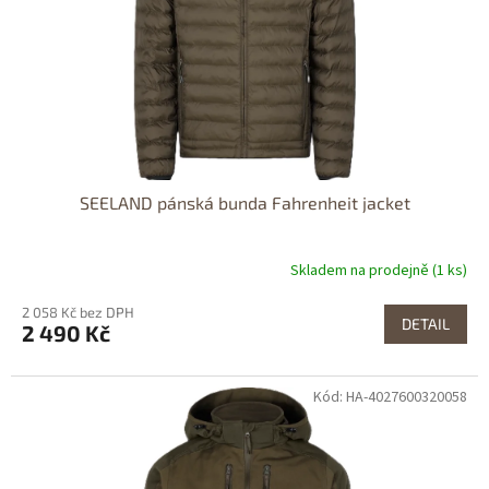
SEELAND pánská bunda Fahrenheit jacket
Skladem na prodejně (1 ks)
2 058 Kč bez DPH
DETAIL
2 490 Kč
Kód: HA-4027600320058
Dostupné i na
prodejně
DOPRAVA
ZDARMA
Dostupnost 24h