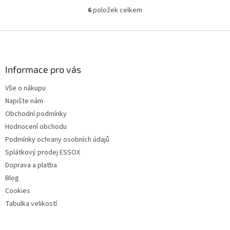
6
položek celkem
O
v
l
Z
á
á
d
p
a
a
Informace pro vás
c
t
í
Vše o nákupu
í
p
Napište nám
r
v
Obchodní podmínky
k
Hodnocení obchodu
y
Podmínky ochrany osobních údajů
v
ý
Splátkový prodej ESSOX
p
Doprava a platba
i
Blog
s
u
Cookies
Tabulka velikostí