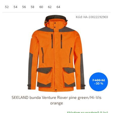
52
54
56
58
60
62
64
Kód: HA-10022192903
Dostupné i na
prodejně
DOPRAVA
ZDARMA
Dostupnost 24h
7 400 Kč
–30 %
SEELAND bunda Venture Rover pine green/Hi-Vis
orange