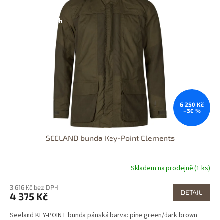
DOPRAVA
k
i
ZDARMA
t
s
Dostupnost 24h
ů
p
r
o
d
u
k
t
6 250 Kč
ů
–30 %
SEELAND bunda Key-Point Elements
Skladem na prodejně (1 ks)
3 616 Kč bez DPH
DETAIL
4 375 Kč
Seeland KEY-POINT bunda pánská barva: pine green/dark brown