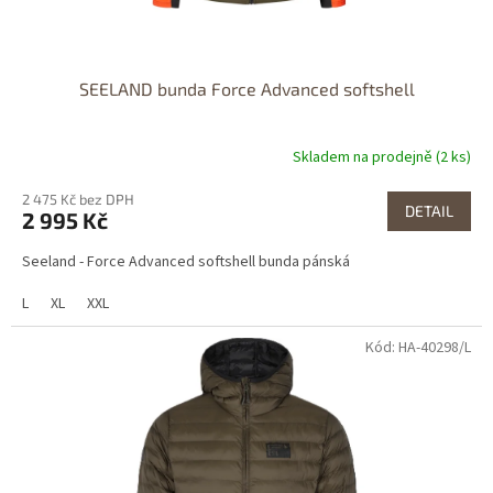
SEELAND bunda Force Advanced softshell
Skladem na prodejně (2 ks)
2 475 Kč bez DPH
DETAIL
2 995 Kč
Seeland - Force Advanced softshell bunda pánská
L
XL
XXL
Kód: HA-40298/L
Dostupné i na
prodejně
Dostupnost 24h