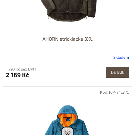
AHORN strickjacke 3XL
Skladem
1 793 Kč bez DPH
DETAIL
2 169 Kč
Kód: FJP-742371