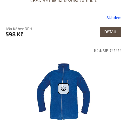
CRAMBE mikina béžová camou L
Skladem
494 Kč bez DPH
DETAIL
598 Kč
Kód: FJP-742424