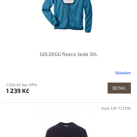
GOLDEGG fleece šedá 3XL
Skladem
1 024 Kč bez DPH
DETAIL
1 239 Kč
Kód: FJP-727391