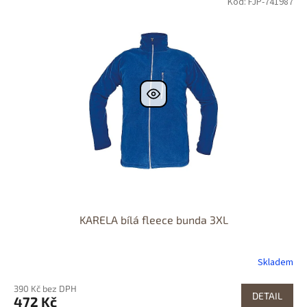
Kód: FJP-741987
KARELA bílá fleece bunda 3XL
Skladem
390 Kč bez DPH
DETAIL
472 Kč