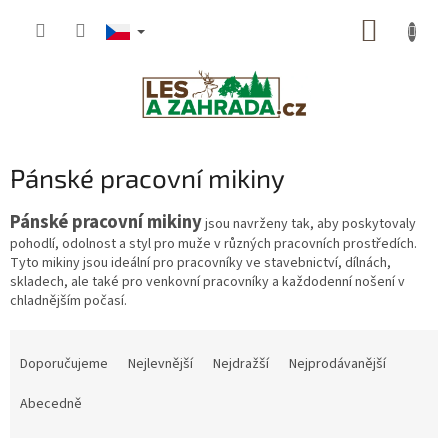
Přejít
NÁKUP
na
obsah
KOŠÍK
Pánské pracovní mikiny
Pánské pracovní mikiny
jsou navrženy tak, aby poskytovaly
pohodlí, odolnost a styl pro muže v různých pracovních prostředích.
Tyto mikiny jsou ideální pro pracovníky ve stavebnictví, dílnách,
skladech, ale také pro venkovní pracovníky a každodenní nošení v
chladnějším počasí.
Ř
a
Doporučujeme
Nejlevnější
Nejdražší
Nejprodávanější
z
e
Abecedně
n