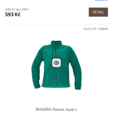
490 Kč bez DPH
DETAIL
593 Kč
Kód: FJP-744866
BHADRA fleece royal L