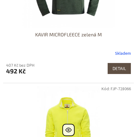
KAVIR MICROFLEECE zelená M
Skladem
407 Kč bez DPH
DETAIL
492 Kč
Kód: FJP-728066