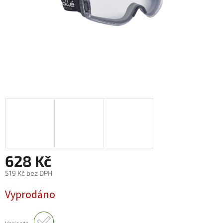
628 Kč
519 Kč bez DPH
Měrná
Vyprodáno
cena: