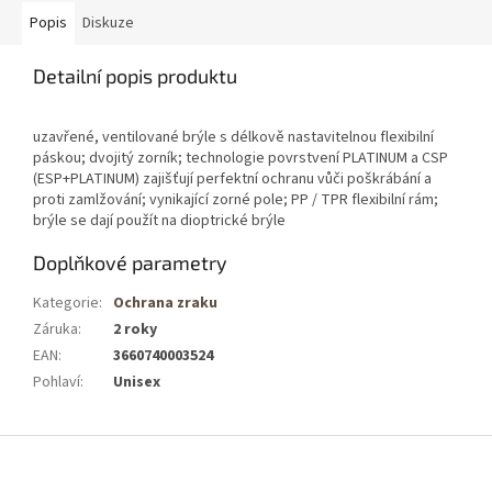
Popis
Diskuze
Detailní popis produktu
uzavřené, ventilované brýle s délkově nastavitelnou flexibilní
páskou; dvojitý zorník; technologie povrstvení PLATINUM a CSP
(ESP+PLATINUM) zajišťují perfektní ochranu vůči poškrábání a
proti zamlžování; vynikající zorné pole; PP / TPR flexibilní rám;
brýle se dají použít na dioptrické brýle
Doplňkové parametry
Kategorie
:
Ochrana zraku
Záruka
:
2 roky
EAN
:
3660740003524
Pohlaví
:
Unisex
Z
á