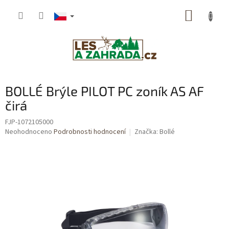
Přejít
NÁKUP
na
obsah
KOŠÍK
BOLLÉ Brýle PILOT PC zoník AS AF
čirá
FJP-1072105000
Průměrné
Neohodnoceno
Podrobnosti hodnocení
Značka:
Bollé
hodnocení
produktu
je
0,0
z
5
hvězdiček.