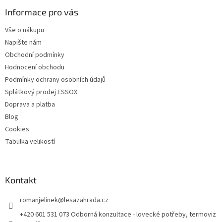
p
a
Informace pro vás
t
Vše o nákupu
í
Napište nám
Obchodní podmínky
Hodnocení obchodu
Podmínky ochrany osobních údajů
Splátkový prodej ESSOX
Doprava a platba
Blog
Cookies
Tabulka velikostí
Kontakt
romanjelinek
@
lesazahrada.cz
+420 601 531 073 Odborná konzultace - lovecké potřeby, termoviz