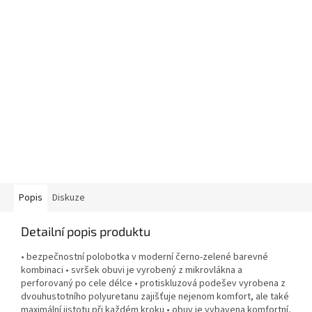
Popis
Diskuze
Detailní popis produktu
• bezpečnostní polobotka v moderní černo-zelené barevné
kombinaci • svršek obuvi je vyrobený z mikrovlákna a
perforovaný po cele délce • protiskluzová podešev vyrobena z
dvouhustotního polyuretanu zajišťuje nejenom komfort, ale také
maximální jistotu při každém kroku • obuv je vybavena komfortní,