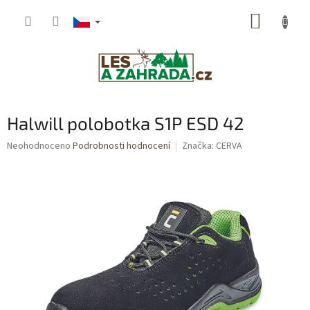
Přejít
NÁKUP
na
obsah
KOŠÍK
Halwill polobotka S1P ESD 42
Průměrné
Neohodnoceno
Podrobnosti hodnocení
Značka:
CERVA
hodnocení
produktu
je
0,0
z
5
hvězdiček.