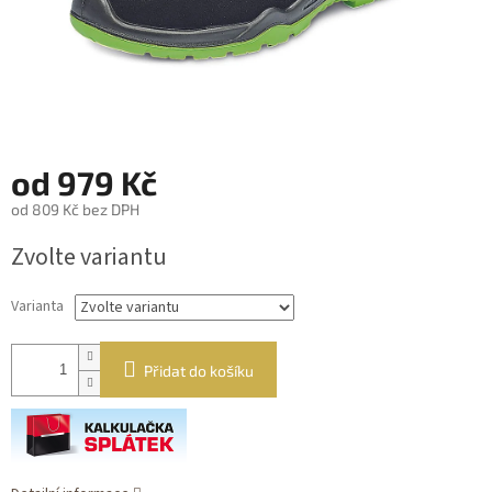
od
979 Kč
od
809 Kč
bez DPH
Měrná
Zvolte variantu
cena:
Varianta
Přidat do košíku