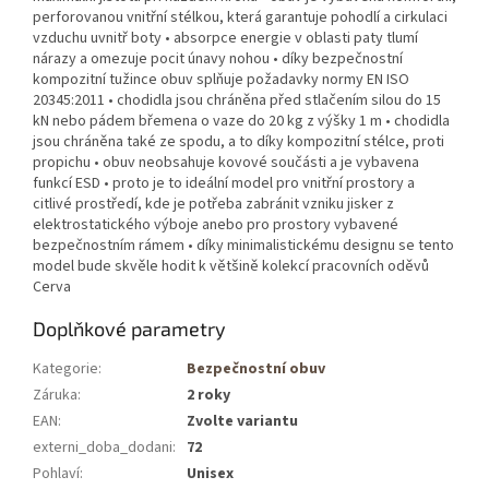
perforovanou vnitřní stélkou, která garantuje pohodlí a cirkulaci
vzduchu uvnitř boty • absorpce energie v oblasti paty tlumí
nárazy a omezuje pocit únavy nohou • díky bezpečnostní
kompozitní tužince obuv splňuje požadavky normy EN ISO
20345:2011 • chodidla jsou chráněna před stlačením silou do 15
kN nebo pádem břemena o vaze do 20 kg z výšky 1 m • chodidla
jsou chráněna také ze spodu, a to díky kompozitní stélce, proti
propichu • obuv neobsahuje kovové součásti a je vybavena
funkcí ESD • proto je to ideální model pro vnitřní prostory a
citlivé prostředí, kde je potřeba zabránit vzniku jisker z
elektrostatického výboje anebo pro prostory vybavené
bezpečnostním rámem • díky minimalistickému designu se tento
model bude skvěle hodit k většině kolekcí pracovních oděvů
Cerva
Doplňkové parametry
Kategorie
:
Bezpečnostní obuv
Záruka
:
2 roky
EAN
:
Zvolte variantu
externi_doba_dodani
:
72
Pohlaví
:
Unisex