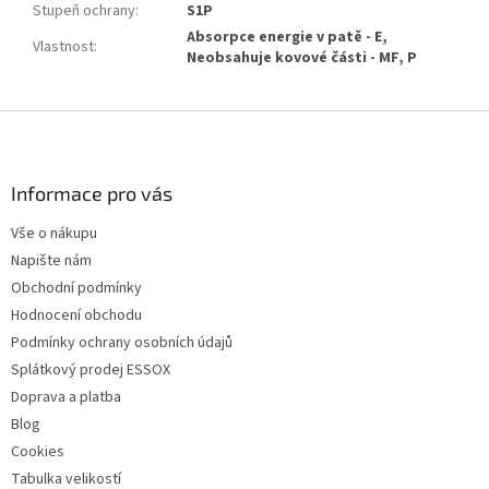
Stupeň ochrany
:
S1P
Absorpce energie v patě - E,
Vlastnost
:
Neobsahuje kovové části - MF, P
Z
á
p
a
Informace pro vás
t
Vše o nákupu
í
Napište nám
Obchodní podmínky
Hodnocení obchodu
Podmínky ochrany osobních údajů
Splátkový prodej ESSOX
Doprava a platba
Blog
Cookies
Tabulka velikostí