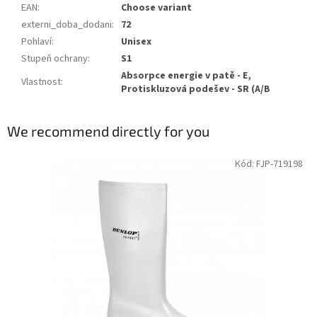
EAN
:
Choose variant
externi_doba_dodani
:
72
Pohlaví
:
Unisex
Stupeň ochrany
:
S1
Absorpce energie v patě - E,
Vlastnost
:
Protiskluzová podešev - SR (A/B
We recommend directly for you
Kód: FJP-719198