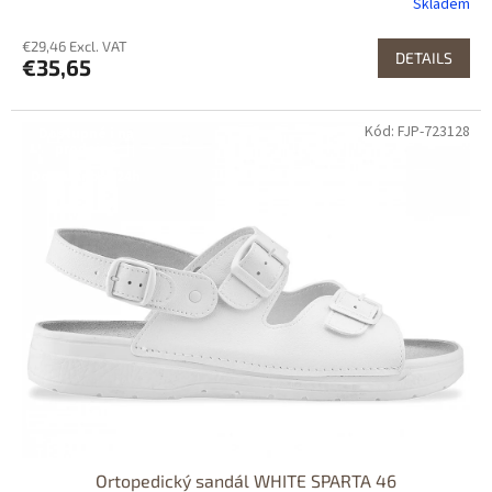
Skladem
€29,46 Excl. VAT
DETAILS
€35,65
Kód: FJP-723128
Dostupné i na
prodejně
Dostupnost 24h
Ortopedický sandál WHITE SPARTA 46