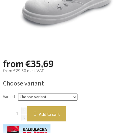
from
€35,69
from
€29,50
excl. VAT
Measure
Choose variant
price:
Variant
Add to cart