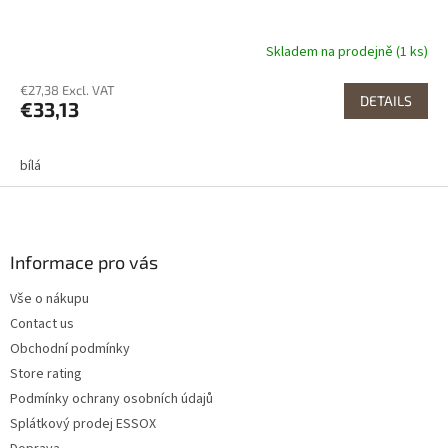
Skladem na prodejně (1 ks)
€27,38 Excl. VAT
DETAILS
€33,13
bílá
F
o
o
t
Informace pro vás
e
Vše o nákupu
r
Contact us
Obchodní podmínky
Store rating
Podmínky ochrany osobních údajů
Splátkový prodej ESSOX