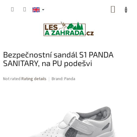
Skip
SHOPP
to
content
CART
Bezpečnostní sandál S1 PANDA
SANITARY, na PU podešvi
The
Not rated
Rating details
Brand:
Panda
average
product
rating
is
0,0
out
of
5
stars.