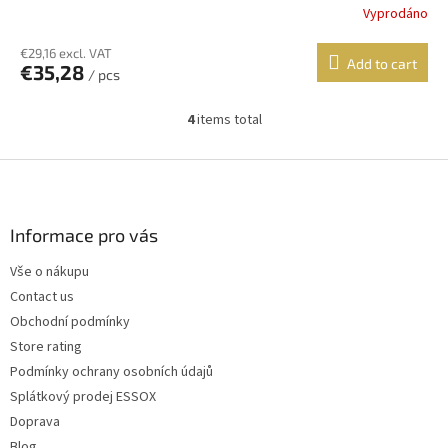
Vyprodáno
€29,16 excl. VAT
Add to cart
€35,28
/ pcs
4
items total
L
i
s
F
t
o
i
o
n
t
Informace pro vás
g
e
c
Vše o nákupu
r
o
Contact us
n
t
Obchodní podmínky
r
Store rating
o
Podmínky ochrany osobních údajů
l
s
Splátkový prodej ESSOX
Doprava
Blog