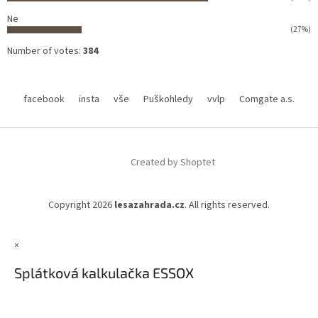
Ne
(27%)
Number of votes:
384
facebook
insta
vše
Puškohledy
vvlp
Comgate a.s.
Created by Shoptet
Copyright 2026
lesazahrada.cz
. All rights reserved.
×
Splátková kalkulačka ESSOX