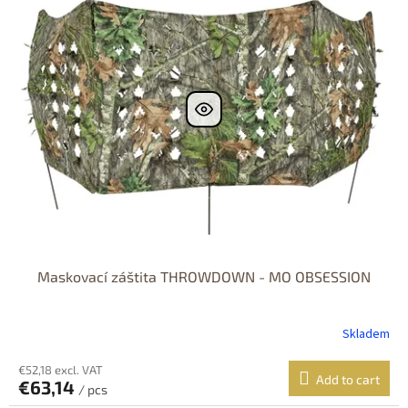
s
s
o
t
r
o
t
f
i
p
n
r
g
o
d
u
c
t
s
Maskovací záštita THROWDOWN - MO OBSESSION
Skladem
€52,18 excl. VAT
Add to cart
€63,14
/ pcs