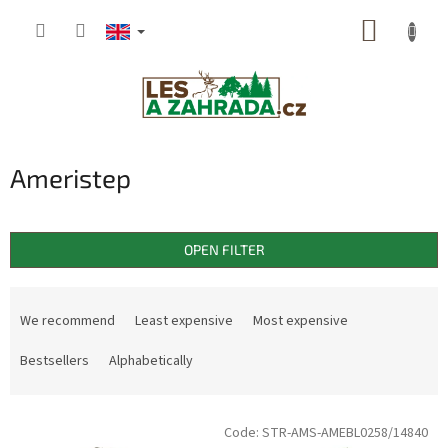
Skip
SHOPP
to
content
CART
Ameristep
OPEN FILTER
P
r
We recommend
Least expensive
Most expensive
o
d
Bestsellers
Alphabetically
u
c
L
t
Code:
STR-AMS-AMEBL0258/14840
i