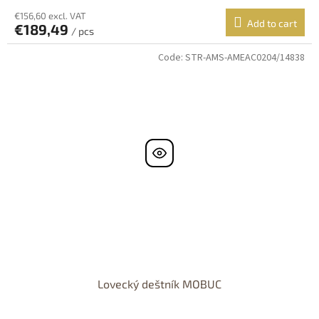
€156,60 excl. VAT
Add to cart
€189,49
/ pcs
Code:
STR-AMS-AMEAC0204/14838
Lovecký deštník MOBUC