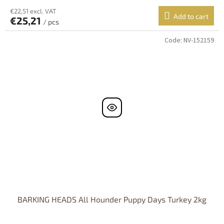
€22,51 excl. VAT
Add to cart
€25,21
/ pcs
Code:
NV-152159
BARKING HEADS All Hounder Puppy Days Turkey 2kg