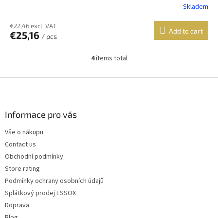
Skladem
€22,46 excl. VAT
Add to cart
€25,16
/ pcs
4
items total
L
i
s
F
t
o
i
o
n
t
Informace pro vás
g
e
c
Vše o nákupu
r
o
Contact us
n
t
Obchodní podmínky
r
Store rating
o
Podmínky ochrany osobních údajů
l
s
Splátkový prodej ESSOX
Doprava
Blog