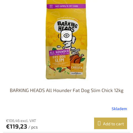
s
s
o
t
r
o
t
f
i
p
n
r
g
o
d
u
c
t
s
BARKING HEADS All Hounder Fat Dog Slim Chick 12kg
Skladem
€106,46 excl. VAT
Add to cart
€119,23
/ pcs