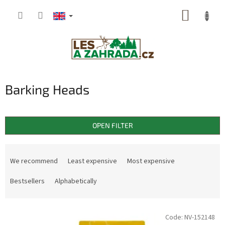
Skip
SHOPP
to
content
CART
Barking Heads
OPEN FILTER
P
r
We recommend
Least expensive
Most expensive
o
d
Bestsellers
Alphabetically
u
c
L
t
Code:
NV-152148
i