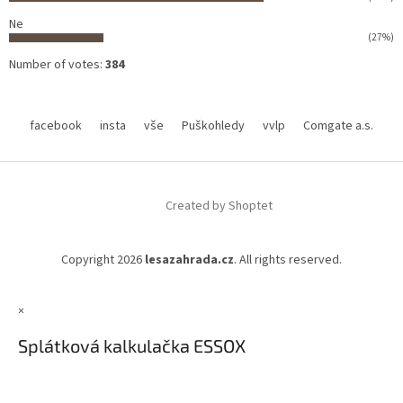
Ne
(27%)
Number of votes:
384
facebook
insta
vše
Puškohledy
vvlp
Comgate a.s.
Created by Shoptet
Copyright 2026
lesazahrada.cz
. All rights reserved.
×
Splátková kalkulačka ESSOX