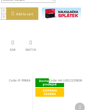
Add to cart
ASK
WATCH
Code:
IF-99684
Code:
HA-10012339806
Dostupné i na
prodejně
DOPRAVA
ZDARMA
Next
product