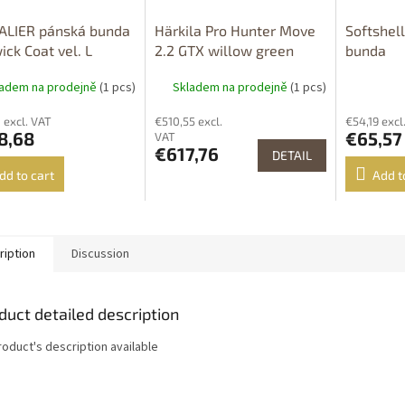
ALIER pánská bunda
Härkila Pro Hunter Move
Softshel
ck Coat vel. L
2.2 GTX willow green
bunda
bunda
ladem na prodejně
(1 pcs)
Skladem na prodejně
(1 pcs)
 excl. VAT
€510,55 excl.
€54,19 excl
8,68
€65,57
VAT
€617,76
DETAIL
dd to cart
Add t
ription
Discussion
duct detailed description
roduct's description available