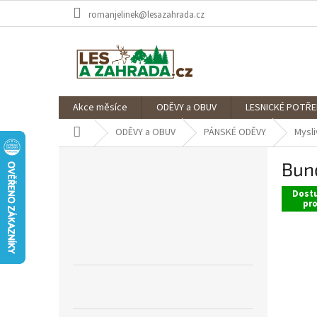
Skip
romanjelinek@lesazahrada.cz
to
content
Akce měsíce
ODĚVY a OBUV
LESNICKÉ POTŘE
Home
ODĚVY a OBUV
PÁNSKÉ ODĚVY
Mysl
S
Bun
i
d
Dostu
e
pr
b
a
r