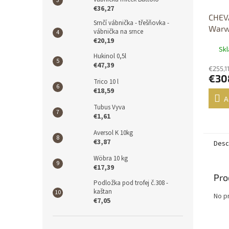
€36,27
CHEV
Srnčí vábnička - třešňovka -
Warwi
vábnička na srnce
€20,19
Sk
Hukinol 0,5l
€47,39
€255,11
€30
Trico 10 l
€18,59
A
Tubus Vyva
€1,61
Aversol K 10kg
€3,87
Desc
Wöbra 10 kg
€17,39
Pro
Podložka pod trofej č.308 -
kaštan
No p
€7,05