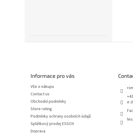
F
o
o
t
e
Informace pro vás
Conta
r
Vše o nákupu
rom
Contact us
+42
Obchodní podmínky
e z
Store rating
Fac
Podmínky ochrany osobních údajů
les
Splátkový prodej ESSOX
Doprava