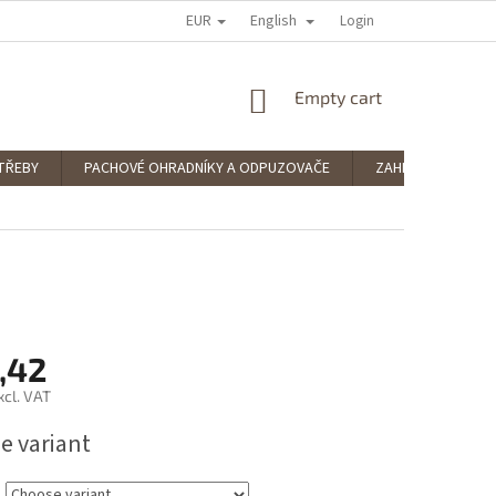
EUR
English
 RATING
PODMÍNKY OCHRANY OSOBNÍCH ÚDAJŮ
Login
SPLÁTKOVÝ PRODE
SHOPPING
Empty cart
CART
TŘEBY
PACHOVÉ OHRADNÍKY A ODPUZOVAČE
ZAHRADNÍ POTŘE
,42
xcl. VAT
e variant