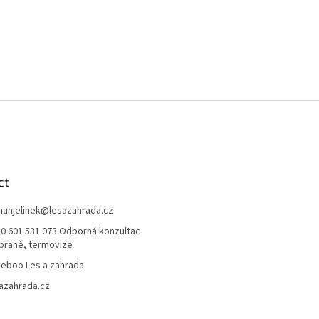
ct
anjelinek
@
lesazahrada.cz
0 601 531 073 Odborná konzultac
braně, termovize
eboo Les a zahrada
azahrada.cz