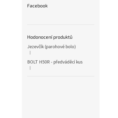
Facebook
Hodonocení produktů
Jezevčík (parohové bolo)
|
The product rating is 5 out of 5 stars.
BOLT H50R - předváděcí kus
|
The product rating is 5 out of 5 stars.