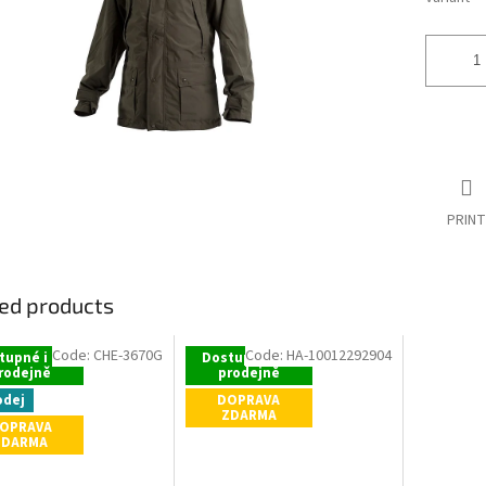
stars.
PRINT
ed products
Code:
CHE-3670G
Code:
HA-10012292904
tupné i na
Dostupné i na
rodejně
prodejně
odej
DOPRAVA
ZDARMA
OPRAVA
ZDARMA