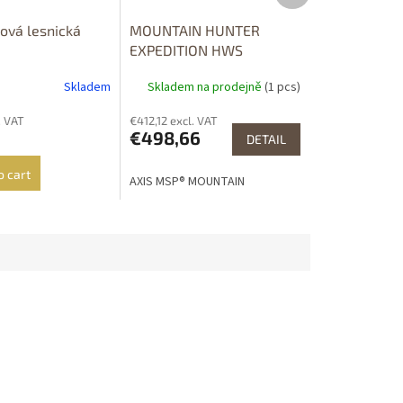
lová lesnická
MOUNTAIN HUNTER
EXPEDITION HWS
SBALITELNÁ BUNDA
Skladem
Skladem na prodejně
(1 pcs)
. VAT
€412,12 excl. VAT
€498,66
DETAIL
o cart
AXIS MSP® MOUNTAIN